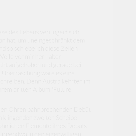
se des Lebens verringert sich
man hat, um uneingeschränkt dem
d so schiebe ich diese Zeilen
Weile vor mir her - aber
icht aufgehoben und gerade bei
n Überraschung wäre es eine
schreiben. Denn Austra kehrten im
hrem dritten Album 'Future
nen Ohren bahnbrechenden Debüt
h klingenden zweiten Scheibe
wöhnlichen Elemente ihres Debüts
 irgendwo in den eigenwilligen