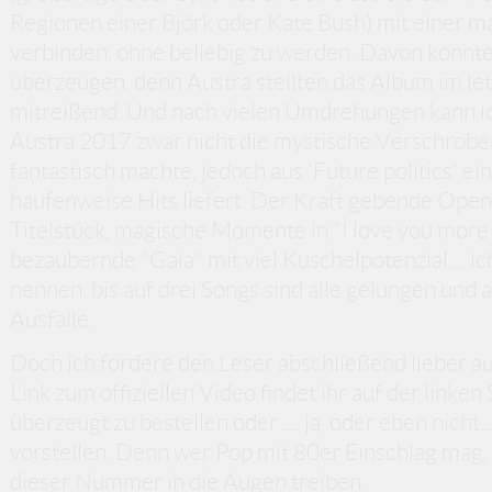
Regionen einer Björk oder Kate Bush) mit einer 
verbinden, ohne beliebig zu werden. Davon konnte 
überzeugen, denn Austra stellten das Album im let
mitreißend. Und nach vielen Umdrehungen kann ich
Austra 2017 zwar nicht die mystische Verschrobenhe
fantastisch machte, jedoch aus 'Future politics' ei
haufenweise Hits liefert. Der Kraft gebende Ope
Titelstück, magische Momente in "I love you more 
bezaubernde "Gaia" mit viel Kuschelpotenzial.... i
nennen, bis auf drei Songs sind alle gelungen und 
Ausfälle.
Doch ich fordere den Leser abschließend lieber au
Link zum offiziellen Video findet ihr auf der linke
überzeugt zu bestellen oder .... ja, oder eben nicht.
vorstellen. Denn wer Pop mit 80er Einschlag mag
dieser Nummer in die Augen treiben.