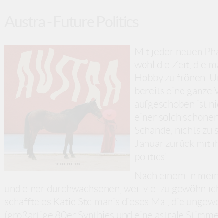
Austra - Future Politics
Mit jeder neuen Pha
wohl die Zeit, die 
Hobby zu frönen. Un
bereits eine ganze 
aufgeschoben ist n
einer solch schöne
Schande, nichts zu 
Januar zurück mit i
politics'.
Nach einem in mei
und einer durchwachsenen, weil viel zu gewöhnlic
schaffte es Katie Stelmanis dieses Mal, die unge
(großartige 80er Synthies und eine astrale Stimme