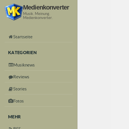
Medienkonverter
Musik. Meinung.
Medienkonverter.
Startseite
KATEGORIEN
Musiknews
Reviews
Stories
Fotos
MEHR
RSS