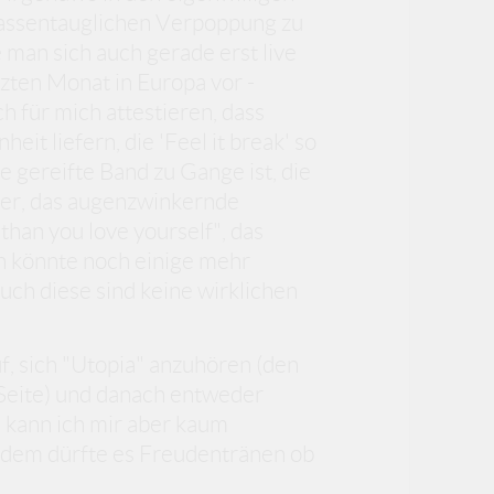
massentauglichen Verpoppung zu
man sich auch gerade erst live
zten Monat in Europa vor -
 für mich attestieren, dass
it liefern, die 'Feel it break' so
ne gereifte Band zu Gange ist, die
ner, das augenzwinkernde
than you love yourself", das
ch könnte noch einige mehr
auch diese sind keine wirklichen
f, sich "Utopia" anzuhören (den
n Seite) und danach entweder
.. kann ich mir aber kaum
, dem dürfte es Freudentränen ob