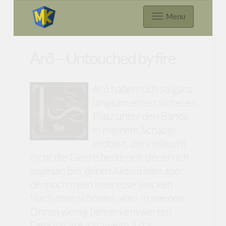
Menu
Arð – Untouched by fire
Arð haben sich so ganz
langsam einen sicheren
Platz unter den Bands
in meinem Schädel
erobert, die vielleicht
nicht die Genre bedienen, denen ich
zugetan bin, deren Aktivitäten aber
dennoch mein Interesse wecken.
Nach dem schönen, aber in meinen
Ohren wenig bemerkenswerten
Debüt hatte ich zweimal das