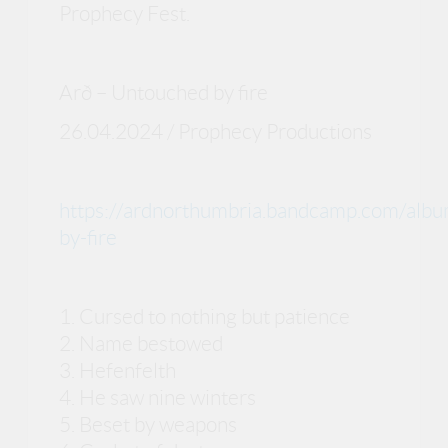
Prophecy Fest.
Arð – Untouched by fire
26.04.2024 / Prophecy Productions
https://ardnorthumbria.bandcamp.com/alb
by-fire
1. Cursed to nothing but patience
2. Name bestowed
3. Hefenfelth
4. He saw nine winters
5. Beset by weapons