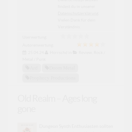
findest du in unserer
Datenschutzerklärung
.
Vielen Dank für dein
Verständnis.
Userwertung:
Autorenwertung:
25.04.24
Horrschd
in
Review
,
Rock /
Metal / Punk
Ard
Doom Metal
Prophecy Productions
Old Realm – Ages long
gone
Dungeon Synth Enthusiasten sollten