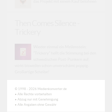
das Projekt mit einem Kauf belohnen
Then Comes Silence -
Trickery
Wieder einmal ein Meilenstein:
"Trickery" hellt die Stimmung bei den
schwedischen Post-Punkern auf,
wirkt bisweilen schon unverschämt poppig.
Großartige Scheibe!
© 1998 - 2026 Medienkonverter.de
• Alle Rechte vorbehalten
• Abzug nur mit Genehmigung
• Alle Angaben ohne Gewähr