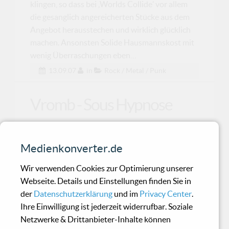
klingen, so dass bei ‚Worlds Collide’ vor allem
die gesanglich angereicherten Stücke aus dem
Angebot herausstechen und wirklich glücklich
machen. Ansonsten Solide Hausmannskost mit
wenig Überraschungen eben…
13.09.07
in
Rock / Metal / Punk
Vromb - Sous Hypnose
Hugo Girard alias Vromb kommt aus Kanada
Medienkonverter.de
und legt ein neues Werk bei Ant-Zen vor. Die
Undergroundsze
Wir verwenden Cookies zur Optimierung unserer
Webseite. Details und Einstellungen finden Sie in
der
Datenschutzerklärung
und im
Privacy Center
.
Boeoes Kaelstigen - Pan
Ihre Einwilligung ist jederzeit widerrufbar. Soziale
European
Netzwerke & Drittanbieter-Inhalte können