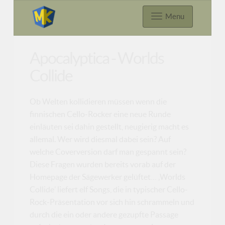
Menu
Apocalyptica - Worlds
Collide
Ob Welten kollidieren müssen wenn die
finnischen Cello-Rocker eine neue Runde
einläuten sei dahin gestellt, neugierig macht es
allemal. Wer wird diesmal dabei sein? Auf
welche Coverversion darf man gespannt sein?
Diese Fragen wurden bereits vorab auf der
Homepage der Sägewerker gelüftet… ‚Worlds
Collide’ liefert elf Songs, die in typischer Cello-
Rock-Präsentation vor sich hin schrammeln und
durch die ein oder andere gezupfte Passage