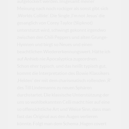
aufgelockert werden. Insgesamt meiner
Meinung nach noch rockiger als sonst gibt sich
‚Worlds Collide’. Die Single ‚I’m not Jesus’ die
gesanglich von Corey Taylor (Slipknot)
unterstützt wird, schwingt gekonnt irgendwo
zwischen den Chili Peppers und alten Grunge-
Hymnen und birgt so Neues und einen
beachtlichen Wiedererkennungswert. Hätte ich
auf Anhieb nie Apocalyptica zugeordnen…
Schon eher typisch, und das heißt typisch gut,
kommt die Interpretation des Bowie Klassikers
‚Helden’ der mit dem charismatisch rollenden ‚R’
des Till Lindemanns zu neuen Sphären
durchstartet. Die klassische Unterstützung der
uns so wohlbekannten Celli macht hier auf eine
so offensichtliche Art und Weise Sinn, dass man
fast das Original aus den Augen verlieren
könnte. Folgt man dem Schema ‚Hagen covert