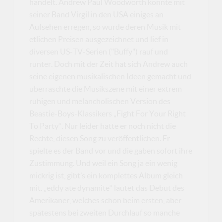
handelt. Andrew Paul Woodworth konnte mit
seiner Band Virgil in den USA einiges an
Aufsehen erregen, so wurde deren Musik mit
etlichen Preisen ausgezeichnet und lief in
diversen US-TV-Serien ("Buffy") rauf und
runter. Doch mit der Zeit hat sich Andrew auch
seine eigenen musikalischen Ideen gemacht und
überraschte die Musikszene mit einer extrem
ruhigen und melancholischen Version des
Beastie-Boys-Klassikers „Fight For Your Right
To Party“. Nur leider hatte er noch nicht die
Rechte, diesen Song zu veröffentlichen. Er
spielte es der Band vor und die gaben sofort ihre
Zustimmung. Und weil ein Song ja ein wenig
mickrig ist, gibt’s ein komplettes Album gleich
mit. „eddy ate dynamite“ lautet das Debüt des
Amerikaner, welches schon beim ersten, aber
spätestens bei zweiten Durchlauf so manche