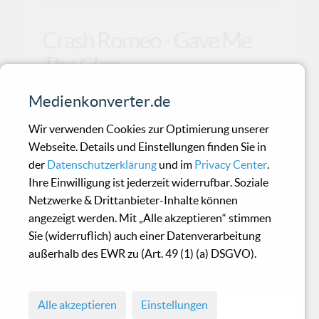
Crash Romeo - Gave Me
The Clap
Medienkonverter.de
Es gab Zeiten, da haben wir nächtelang in einem
Waldgebiet gefeiert. Es gab Saufgelage,
Wir verwenden Cookies zur Optimierung unserer
Schnapsleich
Webseite. Details und Einstellungen finden Sie in
der
Datenschutzerklärung
und im
Privacy Center
.
Ihre Einwilligung ist jederzeit widerrufbar. Soziale
Exocet - Violation
Netzwerke & Drittanbieter-Inhalte können
angezeigt werden. Mit „Alle akzeptieren“ stimmen
Sie (widerruflich) auch einer Datenverarbeitung
Er hat ein eigenes Label namens Kellermusik
außerhalb des EWR zu (Art. 49 (1) (a) DSGVO).
gegründet, hat bereits mit Szenegrößen wie
Architect und
Alle akzeptieren
Einstellungen