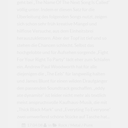
geht bei „The Name Of The Next Song Is Called“
völlig unter. Indem er diesen Satz für die
Überleitung des folgenden Songs nutzt, zeigen
sich schon sehr früh kreative Mängel und
hilflose Versuche, aus dem Einheitsbrei
herauszuklettern. Aber der Topf ist tief und so
stehen die Chancen schlecht. Selbst das
hochgelobte und für Aufsehen sorgende „Fight
For Your Right To Party“ lädt eher zum Schlafen
ein. Andrew Paul Woodworth hat für alle
diejenigen die „The Eels“ für langweilig halten
und James Blunt für einen wilden Draufgänger
den passenden Soundtrack geschaffen. „eddy
ate dynamite“ ist leider nicht mehr als textlich
meist anspruchsvolle Kaufhaus-Musik, die mit
„Thick Black Mark“ und „Everyting To Everyone“
zwei umwerfend schöne Stücke auf Tasche hat...
17.04.08
in
Rock / Metal / Punk