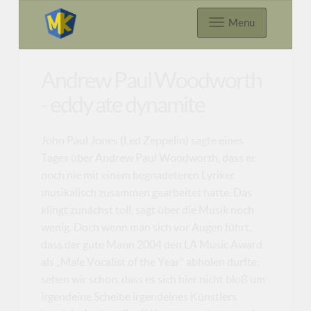
Menu
Andrew Paul Woodworth
- eddy ate dynamite
John Paul Jones (Led Zeppelin) sagte eines
Tages über Andrew Paul Woodworth, dass er
noch nie mit einem begnadeteren Lyriker
musikalisch zusammen gearbeitet hätte. Das
klingt zunächst toll, sagt über die Musik noch
wenig. Doch wenn man sich vor Augen führt,
dass der gute Mann 2004 den LA Music Award
als „Male Vocalist of the Year“ abholen durfte,
sehen wir schon, dass es sich hier nicht bloß um
irgendeine Scheibe irgendeines Künstlers