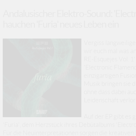
Andalusischer Elektro-Sound: 'Elect
hauchen 'Furia' neues Leben ein
Vergiss langweilig
wir euch mal was a
RE-Esquejes Vol. 1
'Electronic Flamenc
einzigartigen Fusi
Musik bringen sie di
ohne dass dabei auc
Leidenschaft verlor
Auf der EP gibt es 
'Furia', dem Herzstück ihres Debütalbums 'Electro
Für die Neuinterpretationen sorgen die kreativen 