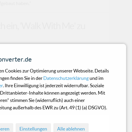
fgebaut haben.“
h ein, 'Walk With Me' zu
härfe den Besen, denn die schwedischen
nverter.de
der zugeschlagen. Mit 'Walk With Me',
zen Album 'Desires Profane', nehmen sie
n Cookies zur Optimierung unserer Webseite. Details
bbat, bei dem nicht nur die Ohren, sondern
ngen finden Sie in der
Datenschutzerklärung
und im
dert.Nach den düsteren Clips zu 'The Tower'
er
. Ihre Einwilligung ist jederzeit widerrufbar. Soziale
 weiteren Beweis dafür, dass Black Metal
Drittanbieter-Inhalte können angezeigt werden. Mit
visuell fesselnd sein kann. Der neue Clip
eren“ stimmen Sie (widerruflich) auch einer
itung außerhalb des EWR zu (Art. 49 (1) (a) DSGVO).
ieren
Einstellungen
Alle ablehnen