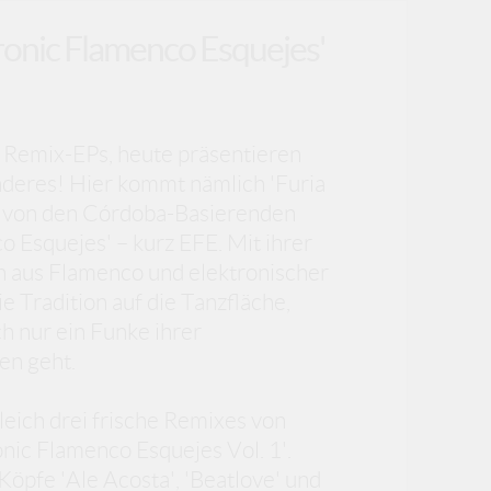
ronic Flamenco Esquejes'
e Remix-EPs, heute präsentieren
nderes! Hier kommt nämlich 'Furia
' von den Córdoba-Basierenden
o Esquejes' – kurz EFE. Mit ihrer
on aus Flamenco und elektronischer
e Tradition auf die Tanzfläche,
h nur ein Funke ihrer
en geht.
gleich drei frische Remixes von
nic Flamenco Esquejes Vol. 1'.
Köpfe 'Ale Acosta', 'Beatlove' und