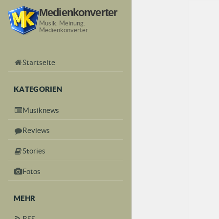
Medienkonverter
Musik. Meinung.
Medienkonverter.
Startseite
KATEGORIEN
Musiknews
Reviews
Stories
Fotos
MEHR
RSS