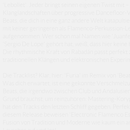
'Lebollet'. Jeder bringt seinen eigenen Twist mit 
Klanglandschaften über progressive Dancefloor-Vi
Beats, die dich in eine ganz andere Welt katapulti
mit keiner geringeren als Flamenco-Perkussion-L
aufgenommen. Wer schon mal Namen wie 'Juanfe P
'Sergio De Lope' gehört hat, weiß, dass hier kein
Die rhythmische Kraft von Rabadán passt perfekt 
traditionellen Klängen und elektronischen Experi
Die Tracklist? Klar, hier: 'Furia' im Remix von 'Beat
Was dich erwartet, ist eine gekonnte Verschmelzu
Beats, die irgendwo zwischen Club und Andalusien
Grund brauchst, um reinzuhören: Mastering-Kory
hat den Tracks den letzten Schliff gegeben. Perfekt
diesem Release beweisen 'Electronic Flamenco Esq
Fusion von Tradition und Moderne wie kaum ein an