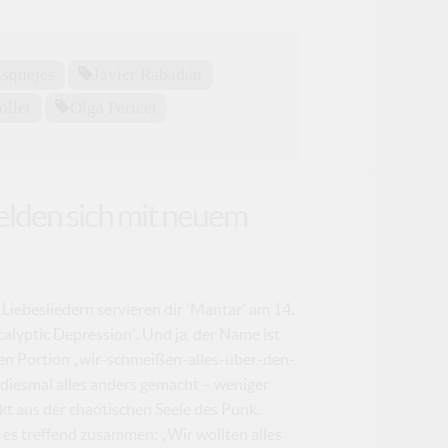
Esquejes
Javier Rabadán
ollet
Olga Pericet
elden sich mit neuem
 Liebesliedern servieren dir 'Mantar' am 14.
lyptic Depression'. Und ja, der Name ist
ten Portion „wir-schmeißen-alles-über-den-
diesmal alles anders gemacht – weniger
ekt aus der chaotischen Seele des Punk.
t es treffend zusammen: „Wir wollten alles