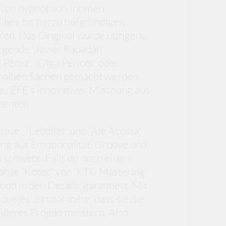
– von hypnotisch-intimen
bes bis hin zu tiefgründigen
eren. Das Original wurde übrigens
egende 'Javier Rabadán'
érez', 'Olga Pericet' oder
e halben Sachen gemacht werden.
zu EFE’s innovativer Mischung aus
menten.
love', 'Lebollet' und 'Ale Acosta'.
ng aus Emotionalität, Groove und
 schwebt. Falls du noch einen
phäe 'Kotec' von 'KTC Mastering'
ion in den Details, garantiert. Mit
uejes' einmal mehr, dass sie die
deres Projekt meistern. Also: