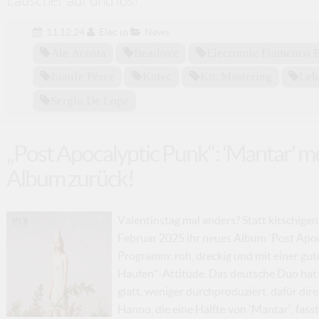
Lauscher auf und los!
11.12.24
Elec
in
News
Ale Acosta
Beatlove
Electronic Flamenco 
Juanfe Pérez
Kotec
Ktc Mastering
Leb
Sergio De Lope
„Post Apocalyptic Punk“: 'Mantar' m
Album zurück!
Valentinstag mal anders? Statt kitschigen
Februar 2025 ihr neues Album 'Post Apoca
Programm: roh, dreckig und mit einer gu
Haufen“-Attitüde. Das deutsche Duo hat 
glatt, weniger durchproduziert, dafür dir
Hanno, die eine Hälfte von 'Mantar', fass