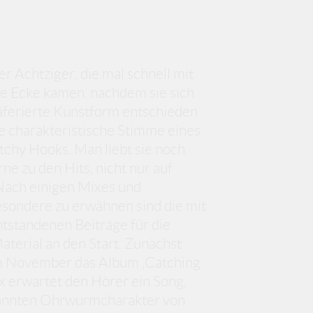
er Achtziger, die mal schnell mit
ie Ecke kamen, nachdem sie sich
räferierte Kunstform entschieden
e charakteristische Stimme eines
tchy Hooks. Man liebt sie noch
ne zu den Hits, nicht nur auf
 Nach einigen Mixes und
esondere zu erwähnen sind die mit
tstandenen Beiträge für die
aterial an den Start. Zunächst
 im November das Album ‚Catching
ix erwartet den Hörer ein Song,
ekannten Ohrwurmcharakter von