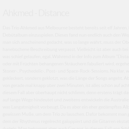
Ahkmed - Distance
Das Trio Ahkmed aus Melbourne besteht bereits seit elf Jahren, h
Debütalbum einzuspielen. Dieses fand nun endlich auch den Weg 
man sich anscheinend gedacht, was so lange währt, muss der O
hanebüchene Beschreibung verpasst. Vielleicht ist aber auch b
was schief gelaufen, egal. Während in der Info zum Album "Dista
oder mit Früchten behangenen Sträuchern fabuliert wird, ergeh
Stoner-, Psychedelic-, Post- und Space-Rock-Sessions. Na klar, wi
gekleckert, sondern geklotzt, was die Länge der Songs angeht. 
von gerade mal knapp über zwei Minuten, ist alles schön auf acht
diesem Fall aber überhaupt nicht schlimm, denn erstens trägt da
auf lange Wege hindeutet und zweitens entwickeln die Australier
was Langatmigkeit vorbeugt. Da es aber ein eher gedämpftes Albu
gewissen Muße, um dem Trio zu lauschen. Dafür bekommt man gr
dem der Rhythmus regelrecht galoppiert und die Gitarren eksta
dudeln. Man bekommt aber auch Gesang, in diesem Fall von Schla