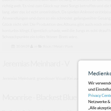
richtig weh. Es sind zum Glück nur zwei Songs betroffen und di
lang, aber das ist echt unterirdisch. Da spielen Ahkmed erstkla
Anwandlungen und dann so ein schnöder, gelangweilter Gesang. F
Glück nicht viel. Die Produktion des Albums gibt auch noch einma
konturlos klingt. Eigentlich schade, weil die Jungs es echt drau
Schwachpunkte ein tolles Stoner-Brett wäre.
30.04.09
in
Rock / Metal / Punk
Jeremias Meinhard - V
Medienko
Jeremias Meinhard: grandioser Visual Kei aus Niederbayern.
Wir verwende
und Einstellu
Moonrise - Blackest Blue
Privacy Cent
Netzwerke & 
„Alle akzepti