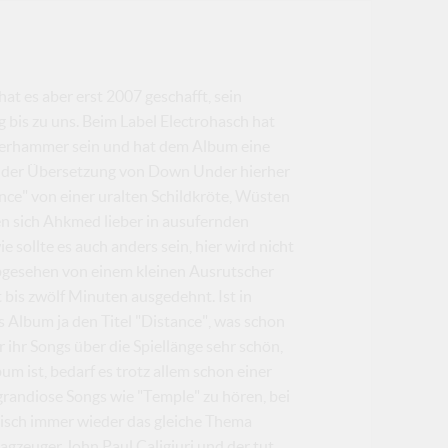
at es aber erst 2007 geschafft, sein
bis zu uns. Beim Label Electrohasch hat
berhammer sein und hat dem Album eine
ei der Übersetzung von Down Under hierher
nce" von einer uralten Schildkröte, Wüsten
en sich Ahkmed lieber in ausufernden
e sollte es auch anders sein, hier wird nicht
Abgesehen von einem kleinen Ausrutscher
 bis zwölf Minuten ausgedehnt. Ist in
s Album ja den Titel "Distance", was schon
 ihr Songs über die Spiellänge sehr schön,
m ist, bedarf es trotz allem schon einer
andiose Songs wie "Temple" zu hören, bei
tisch immer wieder das gleiche Thema
gzeuger John Paul Caligiuri und der tut