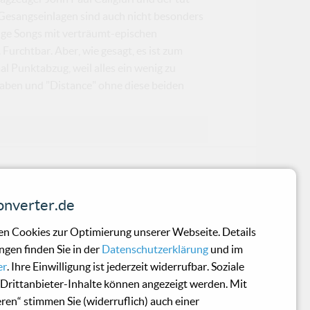
e Gesangseinlagen sind auch nicht besonders
ssige Songs mit verträumt-epischen
urchtbar. Aber, wie gesagt, es ist zum
l Punktabzug, weil alles ein wenig zu
f haben und "Distance" ohne diese beiden
nverter.de
n Cookies zur Optimierung unserer Webseite. Details
ngen finden Sie in der
Datenschutzerklärung
und im
er
. Ihre Einwilligung ist jederzeit widerrufbar. Soziale
Drittanbieter-Inhalte können angezeigt werden. Mit
eren“ stimmen Sie (widerruflich) auch einer