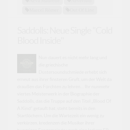
Aeva Maurelle
Aeverium
Marcel Römer
Out Of Line
Saddolls: Neue Single "Cold
Blood Inside"
Nun dauert es nicht mehr lang und
die griechische
Düstersoundschmiede erhebt sich
erneut aus ihrer finsteren Gruft, um der Welt da
draußen das Fürchten zu lehren… Ihr nunmehr
viertes Meisterwerk in der Biographie der
Saddolls, das die Truppe auf den Titel „Blood Of
A Kind“ getauft hat, steht bereits in den
Startlöchern. Um die Wartezeit ein wenig zu
verkürzen, kredenzen die Musiker ihrer