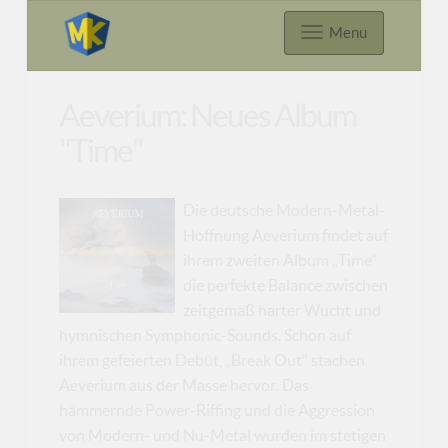
Menu
Aeverium: Neues Album
"Time"
Die deutsche Modern-Metal-
Hoffnung Aeverium findet auf
ihrem zweiten Album „Time“
die perfekte Balance zwischen
zeitgemäß harter Wucht und
hymnischen Symphonic-Sounds. Schon auf
ihrem gefeierten Debüt, „Break Out“ stachen
Aeverium aus der Masse hervor. Das
hämmernde Power-Riffing und die Aggression
von Modern- und Nu-Metal wurden im stetigen