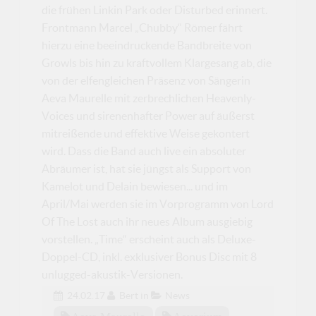
die frühen Linkin Park oder Disturbed erinnert.
Frontmann Marcel „Chubby“ Römer fährt
hierzu eine beeindruckende Bandbreite von
Growls bis hin zu kraftvollem Klargesang ab, die
von der elfengleichen Präsenz von Sängerin
Aeva Maurelle mit zerbrechlichen Heavenly-
Voices und sirenenhafter Power auf äußerst
mitreißende und effektive Weise gekontert
wird. Dass die Band auch live ein absoluter
Abräumer ist, hat sie jüngst als Support von
Kamelot und Delain bewiesen... und im
April/Mai werden sie im Vorprogramm von Lord
Of The Lost auch ihr neues Album ausgiebig
vorstellen. „Time“ erscheint auch als Deluxe-
Doppel-CD, inkl. exklusiver Bonus Disc mit 8
unlugged-akustik-Versionen.
24.02.17
Bert
in
News