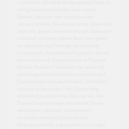
uninspiriert. Hier fehlt mir das gewisse Etwas. Er
verfügt zwar durchaus über eine schöne
Stimme, hätte sich aber durchaus mehr
zutrauen können. Die meisten Songs ähneln sich
zwar sehr, passen aber auch sehr gut zueinander
und damit auf dieses Album. Besonders gefällt
mir dabei das zum Tonträger gleichnamige
Instrumental „Automatism Psychique“, das mit
einem schönen E-Piano (erinnert an Depeche
Mode’s „Precious“) aufwartet, das später mit
stimmungsvollen Streichern unterstützt wird.
Eine besondere Ausnahme bildet „Unheimlich“,
nicht nur aufgrund des Titels. Dieser Song
verwendet zunächst einen Bass, der aus dem
Trance-Genre entliehen sein könnte. Dieser
wird mit den „üblichen“ Instrumenten
vermischt, wobei die Gitarre eher im
Hintergrund bleibt. Ingesamt lässt sich sagen,