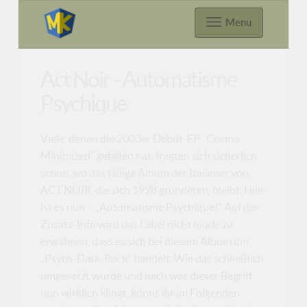
Menu
Act Noir - Automatisme
Psychique
Viele, denen die 2003er Debüt-EP “Cosmo
Minimized” gefallen hat, fragten sich sicherlich
schon, wo das fällige Album der Italiener von
ACT NOIR, die sich 1998 gründeten, bleibt. Hier
ist es nun – „Automatisme Psychique!“ Auf der
Zusatz-Info wird das Label nicht müde zu
erwähnen, dass es sich bei diesem Album um
„Psych-Dark-Rock“ handelt. Wie das schließlich
umgesetzt wurde und nach was dieser Begriff
nun wirklich klingt, könnt ihr im Folgenden