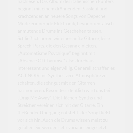
nachlesen. Das Album des italienischen Fünfers
beginnt mit einem dröhnenden Basslauf und
krächzender, an neuere Songs von Depeche
Mode erinnernde Elektronik, bevor orientalisch
anmutende Drums ins Geschehen tapsen.
Schließlich hören wir eine sanfte Gitarre, leise
Sprech-Parts, die den Gesang einleiten.
„Automatisme Psychique“ beginnt mit
„Absence Of Charimsa“ also durchaus
interessant und eigenwillig. Generell schaffen es
ACT NOIR mit Synthesizern Atmosphäre zu
schaffen, die sehr gut mit den Gitarren
harmonieren. Besonders deutlich wird das bei
„Drag Me Away“. Die Flächen-Synths und
Streicher vereinen sich mit der Gitarre. Ein
fließender Übergang entsteht; der Song fließt
vor sich hin. Auch die Drums wissen meist zu
gefallen. Sie werden sehr variabel eingesetzt