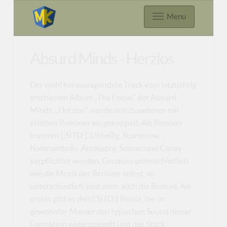
Menu
Absurd Minds - Herzlos
Der wohl herausragendste Track vom letztjährig
erschienen Album „The Focus“ der Absurd
Minds, „Herzlos“ wurde nun zusammen mit
etlichen Remixen ausgekoppelt. Als Remixer
konnten [:SITD:], Unheilig, Scarecrow,
Namnambulu, Accessory, Soman und Canay
verpflichtet werden. Genauso unterschiedlich
wie die Musik der Remixer selbst, so
unterschiedlich sind dann auch die Remixe. Als
erstes gibt es den [:SITD:] Remix, der in
gewohnter Manier den typischen Sound dieser
Formation widerspiegelt und das Stück