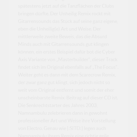
spätestens jetzt auf die Tanzflächen der Clubs
bringen dürfte. Der Unheilig Remix rockt mit
Gitarrensounds das Stück auf seine ganz eigene,
eben die Unheilig(e) Art und Weise. Der
mittlerweile zweite Beweis, das die Absurd
Minds auch mit Gitarrensounds gut klingen
können, ein erstes Beispiel dafür bot die Cyber
Axis Variante von „Masterbuilder“, dieser Track
findet sich im Original ebenfalls auf „The Focus“.
Weiter geht es dann mit dem Scarecrow Remix,
der zwar ganz gut klingt, sich jedoch nicht so
weit vom Original entfernt und somit der eher
unscheinbarste Remix-Beitrag auf dieser CD ist.
Die Senkrechtstarter des Jahres 2003,
Namnambulu zelebrieren dann in gewohnt
professioneller Art und Weise ihre Vorstellung
von Electro. Genau wie [:SITD:] legen auch
Namnambulu ihrem Remix eine richtig geile