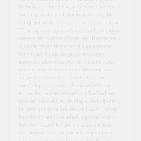
Melodie zu Grunde. Das ganze wird dann mit
Soundtypischen Beats kombiniert und geht
richtig gut ab. Accessory, die im letzten Jahr mit
„Titan“ ein richtig gutes Album am Start hatten
steuern den nächsten Remix von „Herzlos“ bei.
Auch hier fallen einem sofort die markanten
Sounds auf, die die Songs von Accessory
ausmachen. Die Vocals werden hier teilweise
verzerrt, was die Stimme von Stefan mitunter
nur noch erahnen lassen, trotz allem ein
ebenfalls gut gemachter Remix. Wer Soman
letztes Jahr auf den Wave Gotik Treffen Live
gesehen hat, weiß um die Magie, die Kolja mit
seiner Musik zu verbreiten weiß. Zum Freitag
irgendwann am Spätnachmittag schaffte er es
das Werk II zu füllen und die Leute um diese
Zeit und dies trotz tropischer Temperaturen
schon zum tanzen zu bewegen. Sein Remix