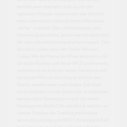
besteht zwar einerseits auch aus für ihn
typischen Klängen, andererseits war ich doch
etwas überrascht, hätte ich diesen Mix etwas
„härter“ erwartet. Dies soll keineswegs eine
Abwertung darstellen, jedoch war ich doch über
die sehr melodiöse Interpretation erstaunt. Den
Abschluss bildet dann der Chiller Mix von
Canay. Wie der Name des Mixes einerseits und
die letzte Position auf dieser MCD andererseits
vielleicht schon erahnen lassen, handelt es sich
bei diesem Mix um die ruhigste Version des
Stücks, welches dann nach einiger Zeit doch
noch mit Beats von der Stelle tritt. Komplettiert
werden diese Remixe dann noch mit einem
Bandeigenem Radio Edit vom Stück, welcher an
zweiter Position der Tracklist positioniert
wurde. Eine richtig gute MCD, die auf jeden Fall
ihr Geld wert ist und die vielleicht selbst für