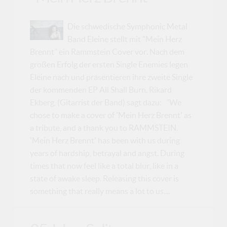
Die schwedische Symphonic Metal
Band Eleine stellt mit "Mein Herz
Brennt" ein Rammstein Cover vor. Nach dem
großen Erfolg der ersten Single Enemies legen
Eleine nach und präsentieren ihre zweite Single
der kommenden EP All Shall Burn. Rikard
Ekberg, (Gitarrist der Band) sagt dazu: ”We
chose to make a cover of 'Mein Herz Brennt' as
a tribute, and a thank you to RAMMSTEIN.
'Mein Herz Brennt' has been with us during
years of hardship, betrayal and angst. During
times that now feel like a total blur, like in a
state of awake sleep. Releasing this cover is
something that really means a lot to us....