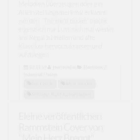
Melodien überzeugen oder ein
Alleinstellungsmerkmal erkannt
werden. 'The third estate' macht
eigentlich nur Lust, sich mal wieder
ans Regal zu stellen und alte
Klassiker hervorzukramen und
aufzulegen.
02.11.19
Horrschd
in
Electronic /
Industrial / Noise
6th Circle
Matt Auxier
Sentient Ruin Laboratories
Eleine veröffentlichen
Rammstein Cover von
"Mein Herz Brennt"