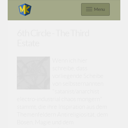
Menu
6th Circle - The Third
Estate
Wenn ich hier
schreibe, dass
vorliegende Scheibe
von selbsternannten
"satanist/anarchist
electro-industrial chaos mongern"
stammt, die ihre Inspiration aus dem
Themenfeldern Antireligiosität, dem
Bösen, Magie und dem