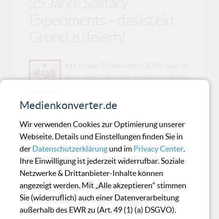
25 Jahre Solitary
Experiments – das ist ein
Grund zu feiern!
Am 8. und 9. November 2019 wird im
Kesselhaus der Kulturbrauerei Berlin
das Jubiläumsfestival zu 25 Jahre
Solitary Experiments stattfinden. Als
Medienkonverter.de
Dankeschön an ihre treuen Fans hat sich die
Wir verwenden Cookies zur Optimierung unserer
Band etwas Besonderes ausgedacht: Die ersten
Webseite. Details und Einstellungen finden Sie in
300 Besucher an jedem Tag bekommen eine
der
Datenschutzerklärung
und im
Privacy Center
.
"25th Anniversary Compilation" mit exklusiven
Ihre Einwilligung ist jederzeit widerrufbar. Soziale
Remixen des aktuellen Albums "Future Tense".
Netzwerke & Drittanbieter-Inhalte können
Neben Künstlern, wie Lights Of Euphoria und
angezeigt werden. Mit „Alle akzeptieren“ stimmen
Future Lied To Us, die beim Festival mit Solitary
Sie (widerruflich) auch einer Datenverarbeitung
Experiments die Bühne teilen werden, haben
außerhalb des EWR zu (Art. 49 (1) (a) DSGVO).
auch Bands wie Chrom, Solar Fake und Iris