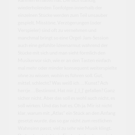
wiederholenden Tonfolgen innerhalb der
einzelnen Stücke werden zum Teil unsauber
gespielt, Misstöne, Verzögerungen (oder
Verspieler) sind oft zu vernehmen und
manchmal bringt so eine Orgel-Jam-Session
auch eine gefühlte Ideenarmut während der
Stücke mit sich und man sieht förmlich den
Musikervor sich, wie er an den Tasten einfach
mal mehr oder minder konsequent weiterspielte
ohne zu wissen, wohin es führen soll. Gut,
mittel, schlecht? Was weiß ich…. Kunst? Ach
herrje…. Bestimmt. Hat mir ‚[_I_]‘ gefallen? Ganz
sicher nicht. Aber das soll es wohl auch nicht, es
soll wirken. Und das hat es. Oh ja. Mir ist nicht
klar, warum mit „Atlas“ ein Stück an den Anfang
gesetzt wurde, das so gar nicht zum restlichen
Wahnsinn passt, viel zu sehr wie Musik klingt.