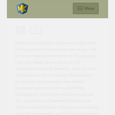
Menu
][|][ - [_|_]
Hinter der kryptischen Zeichenreihe ][|][ steht
ein französischer Künstler, der seit einiger Zeit
unter dem wenig schmeichelnden Pseudonym
L’idiot du village agierte. Auch als ][|][
entstanden bereits Aufnahmen, doch sei es der
Schreibweise oder der eigenen Bemühungen
geschuldet: ich kann weder eine direkte
Internetpräsenz noch eine ausführliche
Diskographie ausmachen und könnte nur auf
der Label Seite von Steelwork Maschine die
Alben aufwendig zählen. Ich lasse es und wende
mich der vorliegenden, auf 100 Stück limitierten