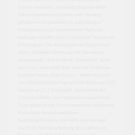
könnte eine wirre Jahrmarktsfantasie eines
dahinschwindenen Geistes sein, die lang
gehaltenen Orgeldrones in „Lake Borgne“
hinterlassen trotz versöhnlicher Ruhe ein
mulmiges Gefühl, doch „Columbian“ könnte die
Erlösung ein. Das Aufwachen am Strand nach
einem schweren Sturm von der See wieder
ausgespuckt. Und so klingt „Xenophon“ auch
sonor aus, man weiß aber, dass die Gefahr da
draußen lauert. Man liest es – wenn man sich
dem Albumkonzept fügt und mit Ruhe und VIEL
Geduld an ‚[_I_]‘ herangeht, dann erlebt der
Geist eine Reise, eine regelrechte Geschichte.
Trotz allem ist das Vernommene bei objektiver
Kurzschau ziemlich wahlloses
Spontangeklimpere, das mehr oder weniger
durch die Nachbearbeitung einen gewissen
Rahmen erhalten hat. Die sich ständig