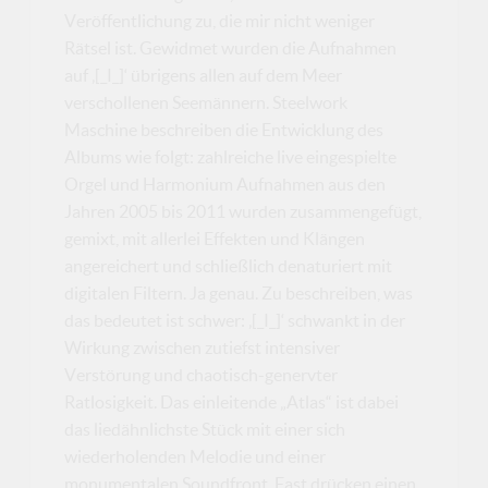
Veröffentlichung zu, die mir nicht weniger
Rätsel ist. Gewidmet wurden die Aufnahmen
auf ‚[_I_]‘ übrigens allen auf dem Meer
verschollenen Seemännern. Steelwork
Maschine beschreiben die Entwicklung des
Albums wie folgt: zahlreiche live eingespielte
Orgel und Harmonium Aufnahmen aus den
Jahren 2005 bis 2011 wurden zusammengefügt,
gemixt, mit allerlei Effekten und Klängen
angereichert und schließlich denaturiert mit
digitalen Filtern. Ja genau. Zu beschreiben, was
das bedeutet ist schwer: ‚[_I_]‘ schwankt in der
Wirkung zwischen zutiefst intensiver
Verstörung und chaotisch-genervter
Ratlosigkeit. Das einleitende „Atlas“ ist dabei
das liedähnlichste Stück mit einer sich
wiederholenden Melodie und einer
monumentalen Soundfront. Fast drücken einen