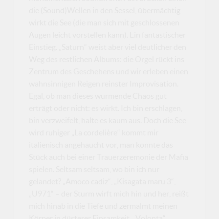
die (Sound)Wellen in den Sessel, übermächtig
wirkt die See (die man sich mit geschlossenen
Augen leicht vorstellen kann). Ein fantastischer
Einstieg. „Saturn“ weist aber viel deutlicher den
Weg des restlichen Albums: die Orgel rückt ins
Zentrum des Geschehens und wir erleben einen
wahnsinnigen Reigen reinster Improvisation.
Egal, ob man dieses wurmende Chaos gut
erträgt oder nicht: es wirkt. Ich bin erschlagen,
bin verzweifelt, halte es kaum aus. Doch die See
wird ruhiger „La cordelière“ kommt mir
italienisch angehaucht vor, man könnte das
Stück auch bei einer Trauerzeremonie der Mafia
spielen. Seltsam seltsam, wo bin ich nur
gelandet? „Amoco cadiz“, „Kisagata maru 3“,
„U971“ – der Sturm wirft mich hin und her, reißt
mich hinab in die Tiefe und zermalmt meinen
Körper in düsterer Einsamkeit. „Volonta“