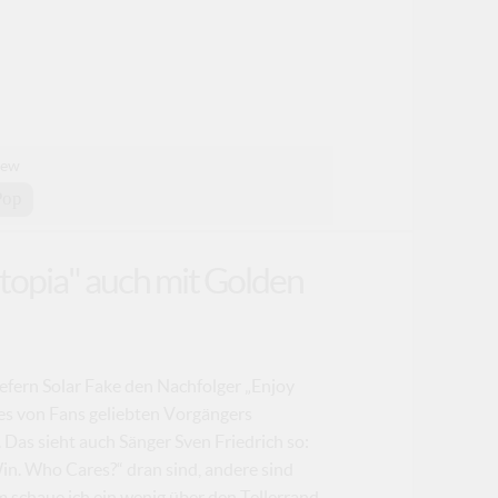
iew
Pop
topia" auch mit Golden
efern Solar Fake den Nachfolger „Enjoy
es von Fans geliebten Vorgängers
 Das sieht auch Sänger Sven Friedrich so:
Win. Who Cares?“ dran sind, andere sind
 schaue ich ein wenig über den Tellerrand