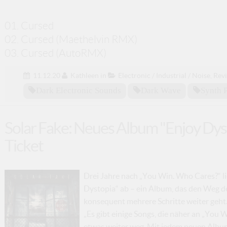
01. Cursed
02. Cursed (Maethelvin RMX)
03. Cursed (AutoRMX)
11.12.20
Kathleen
in
Electronic / Industrial / Noise
,
Rev
Dark Electronic Sounds
Dark Wave
Synth 
Solar Fake: Neues Album "Enjoy Dys
Ticket
Drei Jahre nach „You Win. Who Cares?“ li
Dystopia“ ab – ein Album, das den Weg d
konsequent mehrere Schritte weiter geht.
„Es gibt einige Songs, die näher an „You 
etwas weiter weg. Mit jedem neuen Album