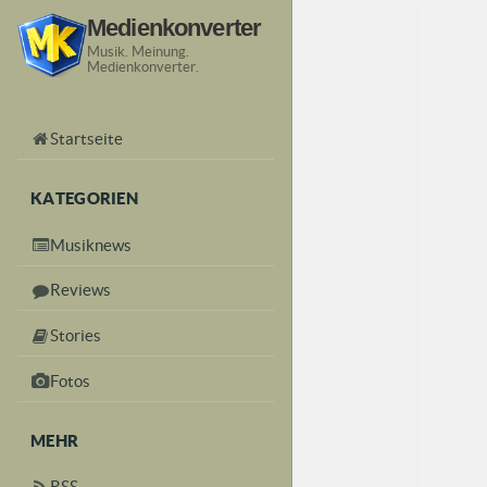
Medienkonverter
Musik. Meinung.
Medienkonverter.
Startseite
KATEGORIEN
Musiknews
Reviews
Stories
Fotos
MEHR
RSS