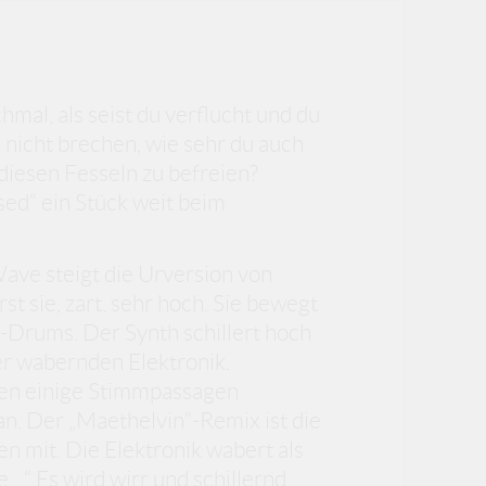
hmal, als seist du verflucht und du
 nicht brechen, wie sehr du auch
 diesen Fesseln zu befreien?
rsed“ ein Stück weit beim
ave steigt die Urversion von
st sie, zart, sehr hoch. Sie bewegt
o-Drums. Der Synth schillert hoch
der wabernden Elektronik.
n einige Stimmpassagen
an. Der „Maethelvin“-Remix ist die
en mit. Die Elektronik wabert als
“ Es wird wirr und schillernd,