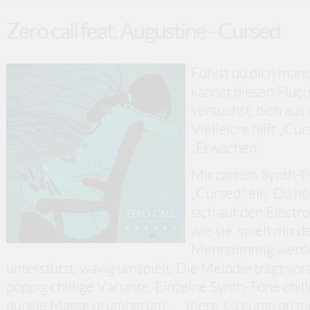
Zero call feat. Augustine - Cursed
Fühlst du dich manc
kannst diesen Fluch
versuchst, dich aus
Vielleicht hilft „Cu
„Erwachen“.
Mit zartem Synth-W
„Cursed“ ein. Du hör
sich auf den Electr
wie sie, spielt mit 
Mehrstimmig werde
unterstützt, wavig umspielt. Die Melodie trägt vor
poppig chillige Variante. Einzelne Synth-Töne chill
dunkle Masse drumherum. „…there´s a curse on me…