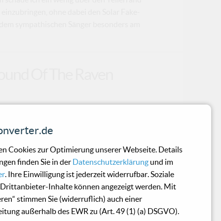
 einzubringen, ohne dabei den Solar Fake-
gt dem sympathischen Sänger besonders am
 Sound Of The Raven
 The Raven" – die auf 666 Stück strengstens
nverter.de
Mono Inc. für Sammler und Liebhaber! Mono
r ihre jahrelange Treue bedanken. Früher
n Cookies zur Optimierung unserer Webseite. Details
es gibt eine Vielzahl von Musikfans und Mono
ngen finden Sie in der
Datenschutzerklärung
und im
ngdiensten ganz bewusst an alte
er
. Ihre Einwilligung ist jederzeit widerrufbar. Soziale
ich längst vergangene Epoche erinnern: die
Drittanbieter-Inhalte können angezeigt werden. Mit
 Musikkonsum in seiner wohl kultigsten Form
eren“ stimmen Sie (widerruflich) auch einer
itung außerhalb des EWR zu (Art. 49 (1) (a) DSGVO).