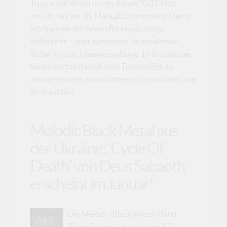
Truppe mit ihrem neuen Album 'GUT Holz'
zurück, das am 28. März 2025 erscheint. Damit
eröffnen sie die Saison für musikalische
Volltreffer – oder zumindest für schallende
Rüffel von der Hausverwaltung. 13 brandneue
Songs warten darauf, dein Trommelfell zu
massieren oder zu malträtieren, je nachdem, wie
du drauf bist.
Melodic Black Metal aus
der Ukraine: 'Cycle Of
Death' von Deus Sabaoth
erscheint im Januar!
Die Melodic-Black-Metal-Band
'Deus Sabaoth' hat für den 17.