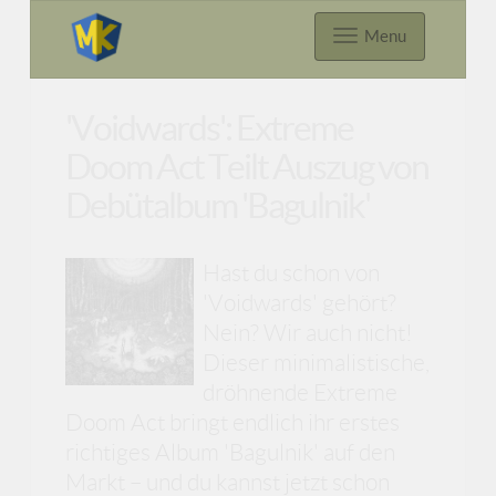
Menu
'Voidwards': Extreme
Doom Act Teilt Auszug von
Debütalbum 'Bagulnik'
Hast du schon von
'Voidwards' gehört?
Nein? Wir auch nicht!
Dieser minimalistische,
dröhnende Extreme
Doom Act bringt endlich ihr erstes
richtiges Album 'Bagulnik' auf den
Markt – und du kannst jetzt schon