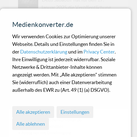
Januar 2025 die Veröffentlichung
ihres Debütalbums 'Cycle Of Death'
angekündigt. Wenn du denkst, das klingt düster
Medienkonverter.de
– keine Sorge, es wird noch schwärzer. Sieben
Wir verwenden Cookies zur Optimierung unserer
Tracks, ein Konzept: Der ewige Kreislauf von
Webseite. Details und Einstellungen finden Sie in
Leben, Tod und allem, was dazwischen (nicht)
der
Datenschutzerklärung
und im
Privacy Center
.
liegt. Die Platte nimmt dich mit auf eine Reise
Ihre Einwilligung ist jederzeit widerrufbar. Soziale
durch die Abgründe menschlicher Existenz, in
Netzwerke & Drittanbieter-Inhalte können
der Glaube, Manipulation und Verzweiflung in
angezeigt werden. Mit „Alle akzeptieren“ stimmen
einem dichten Klangteppich verwoben werden.
Sie (widerruflich) auch einer Datenverarbeitung
Ohne dabei kitschig zu wirken, sondern mit
außerhalb des EWR zu (Art. 49 (1) (a) DSGVO).
ordentlich Blastbeats, melancholischen
Melodien und einer Prise ...
Alle akzeptieren
Einstellungen
© 1998 - 2026 Medienkonverter.de
Alle ablehnen
• Alle Rechte vorbehalten
• Abzug nur mit Genehmigung