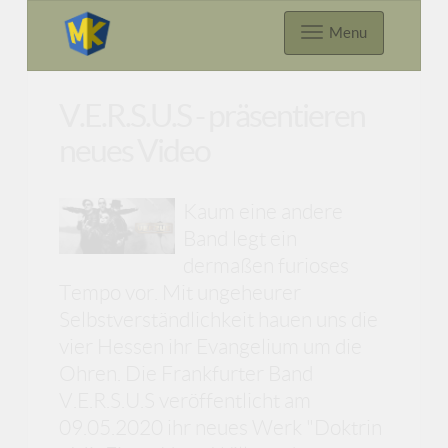
Menu
V.E.R.S.U.S - präsentieren
neues Video
Kaum eine andere
Band legt ein
dermaßen furioses
Tempo vor. Mit ungeheurer
Selbstverständlichkeit hauen uns die
vier Hessen ihr Evangelium um die
Ohren. Die Frankfurter Band
V.E.R.S.U.S veröffentlicht am
09.05.2020 ihr neues Werk "Doktrin