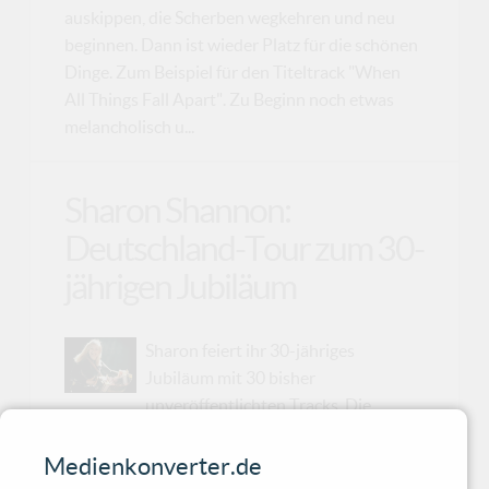
auskippen, die Scherben wegkehren und neu
beginnen. Dann ist wieder Platz für die schönen
Dinge. Zum Beispiel für den Titeltrack "When
All Things Fall Apart". Zu Beginn noch etwas
melancholisch u...
Sharon Shannon:
Deutschland-Tour zum 30-
jährigen Jubiläum
Sharon feiert ihr 30-jähriges
Jubiläum mit 30 bisher
unveröffentlichten Tracks. Die
dazugehörigen Alben werden in zwei Teilen
erscheinen. Sechzehn Stücke von "The Winkles
Medienkonverter.de
Tapes" (1989) bilden den ersten Part und