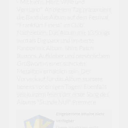
- Mit Eiern, Herz, Wille und
Verstand". An diesem Tag präsentiert
die Band das Album auf dem Festival
"Frankfurt Finest" im Club
Nachtleben. Das Album mit 13 Songs
wird als Digipack und limitierte
Fanbox mit Album, Shirt, Patch,
Buttons, Aufkleber und persönlichem
Grußwort in einer schicken
Metallbox erhältlich sein. Der
Vorverkauf für das Album startete
bereits vor einigen Tagen! Ebenfalls
seit kurzem feiert der erste Song des
Albums "Stunde Null" Premiere.
Eingebettete Inhalte nicht
verfügbar
Dieser Inhalt kann nicht