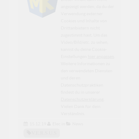
angezeigt werden, da du der
Verwendung externer
Cookies und Inhalte von
Drittanbietern nicht
zugestimmt hast. Um das
Video/Bild/etc. zu sehen,
kannst du deine Cookie-
Einstellungen
hier anpassen
.
Weitere Informationen zu
den verwendeten Diensten
und deren
Datenschutzpraktiken
findest du in unserer
Datenschutzerklärung
.
Vielen Dank für dein
Verständnis.
15.12.19
Elec
in
News
V.e.r.s.u.s