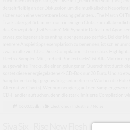
Fuck“ nach dem großartigen Dive mit „Heart And Soul“ (fast) ebenb
derzeit fleißig an der Diskussion um die musikalische Neuorien
sicher auch eine vertretbare Lösung gefunden. „The March Of Th
Track, aber gehört immer noch in einigen Clubs zum allabendlic
das Konzept der ‚Evil Session’. Mit Synaptic Defect und Agonise
etwas gediegener als es anfing, aber genauso perfekt. Bei der M
mehrere Anspieltipps exemplarisch zu benennen, ist schier unmögl
zwar in alle vier CDs. Diese Compilation ist ein echtes Highli
Electro-Sampler. Mit „Endzeit Bunkertracks“ ist Alfa Matrix ein 
ausgewählte Tracks, die einen gelungenen Querschnitt durch die
kostet diese energiegeladene 4-CD-Box nur 28 Euro. Und so etw
Sampler verteidigt gegenwärtig seit mehreren Wochen die Pole
Alternative Charts). Wer nun neugierig auf den Sampler geworden
CD-Händler aufsuchen, denn die stark limitierte Compilation wird
06.03.05
in
Electronic / Industrial / Noise
Siva Six - Rise New Flesh