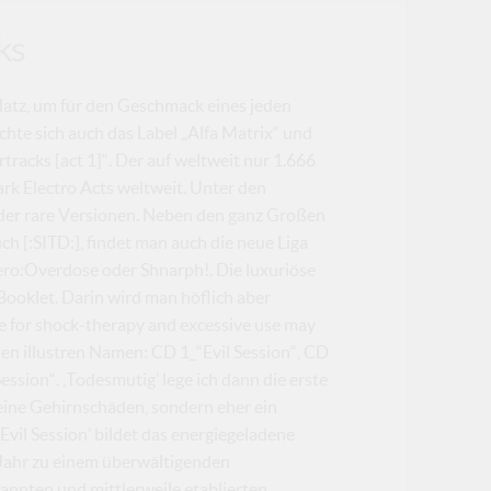
ks
latz, um für den Geschmack eines jeden
hte sich auch das Label „Alfa Matrix“ und
racks [act 1]“. Der auf weltweit nur 1.666
rk Electro Acts weltweit. Unter den
oder rare Versionen. Neben den ganz Großen
h [:SITD:], findet man auch die neue Liga
Sero:Overdose oder Shnarph!. Die luxuriöse
ooklet. Darin wird man höflich aber
te for shock-therapy and excessive use may
en illustren Namen: CD 1_“Evil Session“, CD
sion“. ‚Todesmutig’ lege ich dann die erste
keine Gehirnschäden, sondern eher ein
Evil Session’ bildet das energiegeladene
Jahr zu einem überwältigenden
annten und mittlerweile etablierten