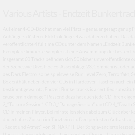
Various Artists - Endzeit Bunkertrac
Auf einer 4-CD-Box hat man viel Platz – genauer gesagt genug P
Anhängers düsterer Elektroklänge etwas dabei zu haben. Das dac
veröffentlichte 4 fulltime CDs unter dem Namen „Endzeit Bunkert
Exemplare limitierte Sampler ist eine Ansammlung der besten Da
insgesamt 60 Tracks befinden sich 50 bisher unveröffentlichte 
der Szene, wie Dive, Hocico, Assemblage 23, Combichrist oder auc
des Dark Electro, so beispielsweise Run Level Zero, Terrorfakt, 
Box enthält neben den vier CDs in Hardcover-Taschen auch ein B
bestimmt gewarnt: „Endzeit Bunkertracks is a certified substitu
cause brain damage.“ Passend dazu hat auch jede CD ihren eigen
2_“Torture Session“, CD 3_“Damage Session“ und CD 4_“Death Ses
CD in meinen Player. Bei mir stellen sich dabei zum Glück aber 
dauerhaftes Zucken im Tanzbein ein. Den perfekten Auftakt zur ‚
„Redet und Atmet“ von SHNARPH! Der Song avancierte letztes 
Überraschungserfolg und ist ein würdiger Opener. Unter die bek