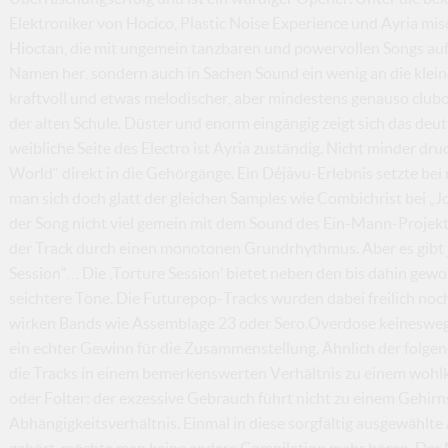
Elektroniker von Hocico, Plastic Noise Experience und Ayria mi
Hioctan, die mit ungemein tanzbaren und powervollen Songs auf
Namen her, sondern auch in Sachen Sound ein wenig an die klei
kraftvoll und etwas melodischer, aber mindestens genauso club
der alten Schule. Düster und enorm eingängig zeigt sich das deut
weibliche Seite des Electro ist Ayria zuständig. Nicht minder d
World“ direkt in die Gehörgänge. Ein Déjàvu-Erlebnis setzte bei 
man sich doch glatt der gleichen Samples wie Combichrist bei „
der Song nicht viel gemein mit dem Sound des Ein-Mann-Projekts
der Track durch einen monotonen Grundrhythmus. Aber es gibt ja
Session“… Die ‚Torture Session’ bietet neben den bis dahin ge
seichtere Töne. Die Futurepop-Tracks wurden dabei freilich noc
wirken Bands wie Assemblage 23 oder Sero.Overdose keineswegs 
ein echter Gewinn für die Zusammenstellung. Ähnlich der folge
die Tracks in einem bemerkenswerten Verhältnis zu einem woh
oder Folter: der exzessive Gebrauch führt nicht zu einem Gehir
Abhängigkeitsverhältnis. Einmal in diese sorgfältig ausgewähl
gehört, möchte man keine andere Compilation mehr hören. Der M