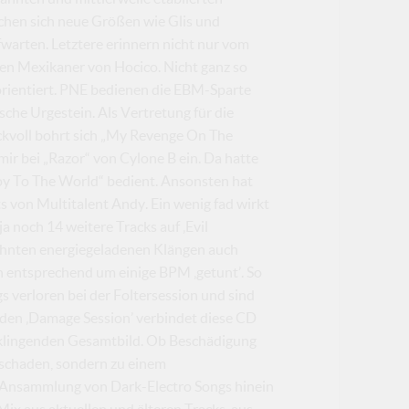
schen sich neue Größen wie Glis und
warten. Letztere erinnern nicht nur vom
nen Mexikaner von Hocico. Nicht ganz so
orientiert. PNE bedienen die EBM-Sparte
sche Urgestein. Als Vertretung für die
ruckvoll bohrt sich „My Revenge On The
mir bei „Razor“ von Cylone B ein. Da hatte
Joy To The World“ bedient. Ansonsten hat
 von Multitalent Andy. Ein wenig fad wirkt
 noch 14 weitere Tracks auf ‚Evil
wohnten energiegeladenen Klängen auch
h entsprechend um einige BPM ‚getunt’. So
verloren bei der Foltersession und sind
nden ‚Damage Session’ verbindet diese CD
lklingenden Gesamtbild. Ob Beschädigung
nschaden, sondern zu einem
te Ansammlung von Dark-Electro Songs hinein
ix aus aktuellen und älteren Tracks, aus