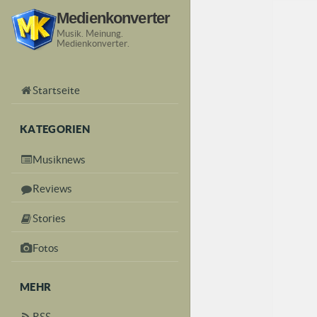
Medienkonverter
Musik. Meinung.
Medienkonverter.
Startseite
KATEGORIEN
Musiknews
Reviews
Stories
Fotos
MEHR
RSS