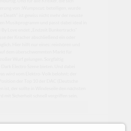
ürtig. Und für alle Kritiker, die sich
tierung von :Wumpscut: beteiligen, wurde
e Death“ ist gewiss nicht mehr der neuste
hen Musikprogramm und passt dabei ideal in
d By Love endet „Endzeit Bunkertracks“
asse der Kracher abschließend ein oder
ich. Hier hilft nur eines: reinhören und
ght auf dem überschwemmten Markt für
großer Wurf gelungen. Sorgfältig
 Dark Electro Szene bieten. Und dabei
as wird vom Elektro-Volk belohnt: der
 Position der Top 10 der DAC (Deutsche
 ist, der sollte in Windeseile den nächsten
 mit Sicherheit schnell vergriffen sein.