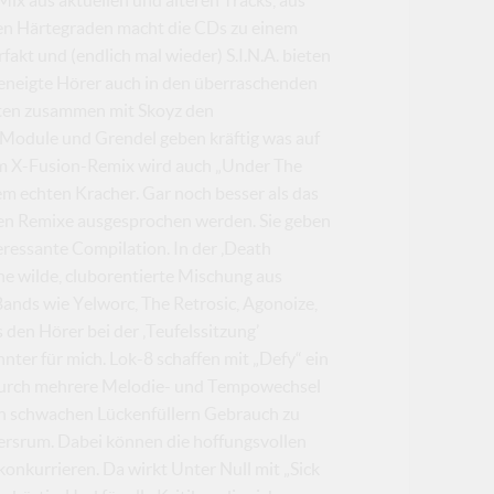
en Härtegraden macht die CDs zu einem
fakt und (endlich mal wieder) S.I.N.A. bieten
eneigte Hörer auch in den überraschenden
ten zusammen mit Skoyz den
 Module und Grendel geben kräftig was auf
dem X-Fusion-Remix wird auch „Under The
m echten Kracher. Gar noch besser als das
en Remixe ausgesprochen werden. Sie geben
teressante Compilation. In der ‚Death
ne wilde, cluborentierte Mischung aus
Bands wie Yelworc, The Retrosic, Agonoize,
den Hörer bei der ‚Teufelssitzung’
nter für mich. Lok-8 schaffen mit „Defy“ ein
 Durch mehrere Melodie- und Tempowechsel
on schwachen Lückenfüllern Gebrauch zu
dersrum. Dabei können die hoffungsvollen
onkurrieren. Da wirkt Unter Null mit „Sick