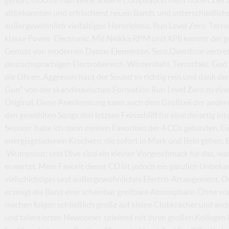
altbekannten und erfrischend neuen Bands und unterschiedlich
außergewöhnlich vielfältigen Hörerlebnis. Run Level Zero, Terror
klasse Power-Electronic. Mit Neikka RPM und XP8 kommt der g
Genuss von modernen Dance-Elementen. Sero.Overdose vertre
deutschsprachigen Electrobereich. Winterstahl, Terrorfakt, God
die Ohren. Aggressiv haut der Sound so richtig rein und dank 
Gun“ von der skandinavischen Formation Run Level Zero zu eine
Original. Diese Anerkennung kann auch dem Großteil der ander
den gewählten Songs den letzten Feinschliff für eine derartig in
Session’ habe ich dann meinen Favoriten der 4 CDs gefunden. Ei
energiegeladenen Krachern, die sofort in Mark und Bein gehen. 
:Wumpscut: und Dive sind ein kleiner Vorgeschmack für das, was 
erwartet. Mein Favorit dieser CD ist jedoch ein gänzlich Unbekan
vielschichtiges und außergewöhnliches Electro-Arrangement.
erzeugt die Band eine scheinbar greifbare Atmosphäre. Ohne v
machen folgen schließlich große auf kleine Clubkracher und an
und talentierten Newcomer spielend mit ihren großen Kollegen k