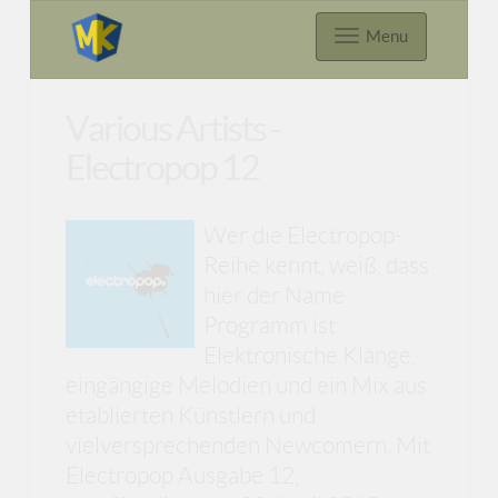
Menu
Various Artists -
Electropop 12
Wer die Electropop-
Reihe kennt, weiß, dass
hier der Name
Programm ist:
Elektronische Klänge,
eingängige Melodien und ein Mix aus
etablierten Künstlern und
vielversprechenden Newcomern. Mit
Electropop Ausgabe 12,