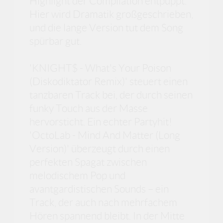
Highlight der Compilation entpuppt.
Hier wird Dramatik großgeschrieben,
und die lange Version tut dem Song
spürbar gut.
'KNIGHT$ - What's Your Poison
(Diskodiktator Remix)' steuert einen
tanzbaren Track bei, der durch seinen
funky Touch aus der Masse
hervorsticht. Ein echter Partyhit!
'OctoLab - Mind And Matter (Long
Version)' überzeugt durch einen
perfekten Spagat zwischen
melodischem Pop und
avantgardistischen Sounds – ein
Track, der auch nach mehrfachem
Hören spannend bleibt. In der Mitte