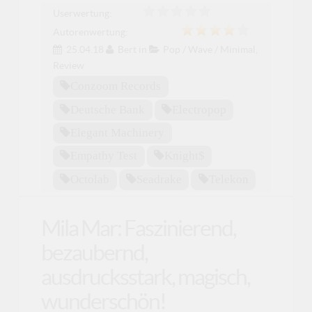
Userwertung:
Autorenwertung:
25.04.18
Bert
in
Pop / Wave / Minimal
,
Review
Conzoom Records
Deutsche Bank
Electropop
Elegant Machinery
Empathy Test
Knight$
Octolab
Seadrake
Telekon
Mila Mar: Faszinierend,
bezaubernd,
ausdrucksstark, magisch,
wunderschön!