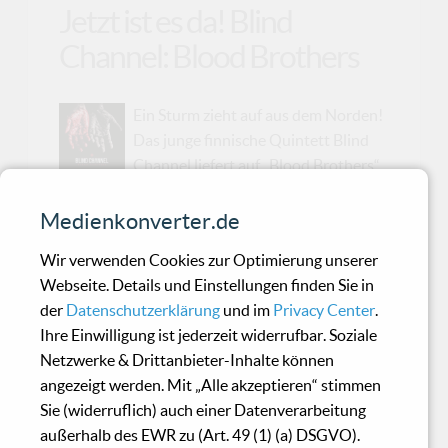
Jetzt ist es da! Blind
Channel: Blood Brothers
Ein Sturm zieht auf aus dem Norden!
Das junge finnische Quintett Blind
Channel liefert auf „Blood Brothers“
eine brandheiße Attacke aus donnernden Riffs,
eingängigen Grooves und einer mitreißenden
Medienkonverter.de
Fusion aus Melodien mit Hit-Potential und
Wir verwenden Cookies zur Optimierung unserer
energiegeladener Wucht ab. Was soll man
Webseite. Details und Einstellungen finden Sie in
sagen? Diese Jungs haben es einfach drauf,
der
Datenschutzerklärung
und im
Privacy Center
.
Songs aus dem Ärmel zu schütteln, die sich
Ihre Einwilligung ist jederzeit widerrufbar. Soziale
unnachgiebig im Ohr festsetzen und sie sind
Netzwerke & Drittanbieter-Inhalte können
wahre Meister darin, diese mit Wucht und
angezeigt werden. Mit „Alle akzeptieren“ stimmen
Power auf die Bühne zu bringen. Auf ihrem
Sie (widerruflich) auch einer Datenverarbeitung
neuen Album, „Blood Brothers“, finden Blind
außerhalb des EWR zu (Art. 49 (1) (a) DSGVO).
Channel irgendwie immer die perfekte Balance