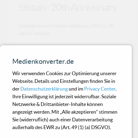
!distain - 20th Anniversary
Gelungene und schöne Jubiläums-DVD zu 20
Jahren !distain.
Pete Namlook ist tot
Medienkonverter.de
Wir verwenden Cookies zur Optimierung unserer
Der renommierte Online-Dienst
Webseite. Details und Einstellungen finden Sie in
Discogs.com hat soeben die traurige
der
Datenschutzerklärung
und im
Privacy Center
.
Nachricht verbreitet, dass der
Ihre Einwilligung ist jederzeit widerrufbar. Soziale
deutsche Musikproduzent Peter Kuhlmann,
Netzwerke & Drittanbieter-Inhalte können
besser bekannt unter seinem Künstlernamen
angezeigt werden. Mit „Alle akzeptieren“ stimmen
Pete Namlook, unerwartet verstorben ist. Als
Sie (widerruflich) auch einer Datenverarbeitung
Todesursache wurde ein plötzlicher Herzinfarkt
außerhalb des EWR zu (Art. 49 (1) (a) DSGVO).
angegeben, was die Musikwelt und seine
zahlreichen Fans weltweit tief erschüttert.