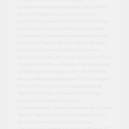
SynthieSounds und denoch habe ich auf voller
Spielzeit Freude am Lauschen und werde
süchtig. Auch gesanglich macht der Mann eine
gute Figur, sein zerbrechlicher und gequälter
Gesang passt zu den kaum verständlichen und
kryptischen Texten, die nach eigener Aussage
vor allem von seinem Verhältnis zu seiner
Sexualität handeln. Ab und an übernimmt Maya
Postepski das Mikro, bereichert das Geschehen
unaufdringlich und sorgt so für schön Effekte
wie im großartigen Refrain von “The last dregs”.
Auf jeden Fall sollte man das plattwalzende
“Bulbform” hören - ein hammer Wavetrack
eingesperrt in einem monotonen
Rythmusmonster. Oder noch besser der Opener
“Shoom”, der nicht ganz einfach zugänglich ist,
aber tolle melodische und gesangliche
Entwicklungen erfährt. Die kleine Ballade “FTF”