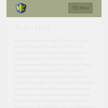
Menu
Trust - TRST
Ich stelle als nächstes zwei Alben vor, die es in
kurzer Zeit geschafft haben, mein Herz zu
erobern und mich lange und konsequent zu
beschäftigen wissen. Nur durch Zufall und
zugegebenermaßen auch nicht zum Erscheinen
fanden beide Werke ihren Weg in meinen
heimischen Player und haben mich so sehr in
ihren Bann gezogen, dass ich seit gut 3 Monaten
ausschließlich diese Alben oder eben aktuelle
Promos höre, während Lieblingsbands und der
Rest der Familie im Regal staubt. Klingt sehr
euphorisch – ich hoffe doch, dass ich beim einen