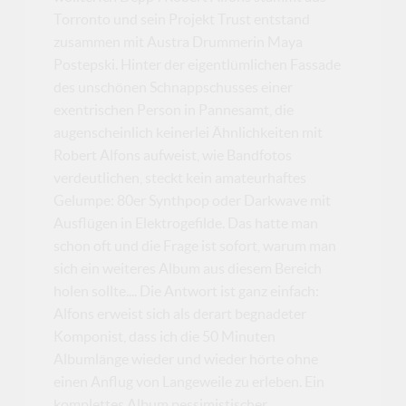
Torronto und sein Projekt Trust entstand
zusammen mit Austra Drummerin Maya
Postepski. Hinter der eigentlümlichen Fassade
des unschönen Schnappschusses einer
exentrischen Person in Pannesamt, die
augenscheinlich keinerlei Ähnlichkeiten mit
Robert Alfons aufweist, wie Bandfotos
verdeutlichen, steckt kein amateurhaftes
Gelumpe: 80er Synthpop oder Darkwave mit
Ausflügen in Elektrogefilde. Das hatte man
schon oft und die Frage ist sofort, warum man
sich ein weiteres Album aus diesem Bereich
holen sollte.... Die Antwort ist ganz einfach:
Alfons erweist sich als derart begnadeter
Komponist, dass ich die 50 Minuten
Albumlänge wieder und wieder hörte ohne
einen Anflug von Langeweile zu erleben. Ein
komplettes Album pessimistischer