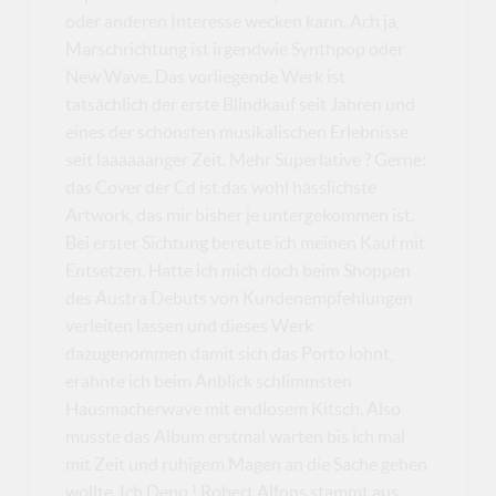
oder anderen Interesse wecken kann. Ach ja,
Marschrichtung ist irgendwie Synthpop oder
New Wave. Das vorliegende Werk ist
tatsächlich der erste Blindkauf seit Jahren und
eines der schönsten musikalischen Erlebnisse
seit laaaaaanger Zeit. Mehr Superlative ? Gerne:
das Cover der Cd ist das wohl hässlichste
Artwork, das mir bisher je untergekommen ist.
Bei erster Sichtung bereute ich meinen Kauf mit
Entsetzen. Hatte ich mich doch beim Shoppen
des Austra Debuts von Kundenempfehlungen
verleiten lassen und dieses Werk
dazugenommen damit sich das Porto lohnt,
erahnte ich beim Anblick schlimmsten
Hausmacherwave mit endlosem Kitsch. Also
musste das Album erstmal warten bis ich mal
mit Zeit und ruhigem Magen an die Sache gehen
wollte. Ich Depp ! Robert Alfons stammt aus