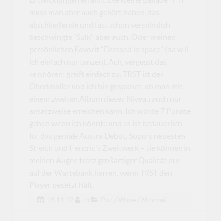
muss man aber auch gehört haben, das
abschließende und fast schon versöhnlich
beschwingte “Sulk” aber auch. Oder meinen
persönlichen Favorit “Dressed in space” (da will
ich einfach nur tanzen). Ach, vergesst das
reinhören: greift einfach zu. TRST ist der
Oberknaller und ich bin gespannt, ob man mit
einem zweiten Album dieses Niveau auch nur
ansatzweise erreichen kann. Ich würde 7 Punkte
geben wenn ich könnte und es ist bedauerlich
für das geniale Austra Debut, Sopors neuesten
Streich und Hencric's Zweitwerk – sie können in
meinen Augen trotz großartiger Qualität nur
auf der Wartebank harren, wenn TRST den
Player besetzt hält.
15.11.12
in
Pop / Wave / Minimal