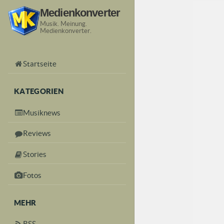
Medienkonverter
Musik. Meinung.
Medienkonverter.
Startseite
KATEGORIEN
Musiknews
Reviews
Stories
Fotos
MEHR
RSS