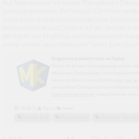
Auf Negromancer verbindet Theo gekonnt Elemente
Leistungselektronik, Techno und IDM miteinander
musikalisch dunkle und psychedelische Audioland
Atmosphärische und Düstere auf der Strecke zu l
der Hörer von Rhythmus und elektronischen Kläng
immer wieder neue Höhen und Tiefen. Echt spann
Eingebettete Inhalte nicht verfügbar
Dieser Inhalt kann nicht angezeigt werden, 
Inhalte von Drittanbietern nicht zugestimmt h
kannst du deine Cookie-Einstellungen
hier an
verwendeten Diensten und deren Datenschutzp
Datenschutzerklärung
. Vielen Dank für dein 
28.08.19
Elec
in
News
Crunch Pod
Theo Harper
Theodore The Bla