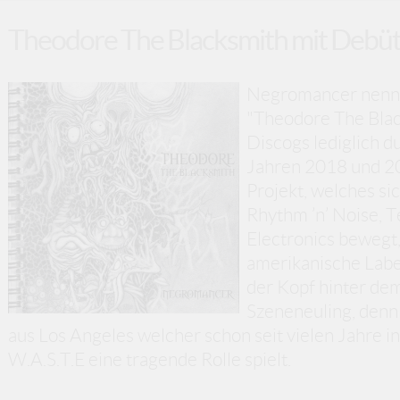
Theodore The Blacksmith mit Debü
Negromancer nennt
"Theodore The Black
Discogs lediglich d
Jahren 2018 und 20
Projekt, welches si
Rhythm ’n’ Noise, 
Electronics bewegt
amerikanische Labe
der Kopf hinter dem 
Szeneneuling, denn
aus Los Angeles welcher schon seit vielen Jahre 
W.A.S.T.E eine tragende Rolle spielt.