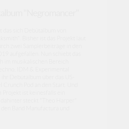
talbum "Negromancer"
 das sich Debütalbum von
smith". Bisher ist das Projekt laut
urch zwei Samplerbeiträge in den
19 aufgefallen. Nun schiebt das
ch im musikalischen Bereich
Techno, IDM & Experimental
, ihr Debütalbum über das US-
l Crunch Pod an den Start. Und
Projekt ist keinesfalls ein
 dahinter steckt "Theo Harper"
in den Band Manufactura und