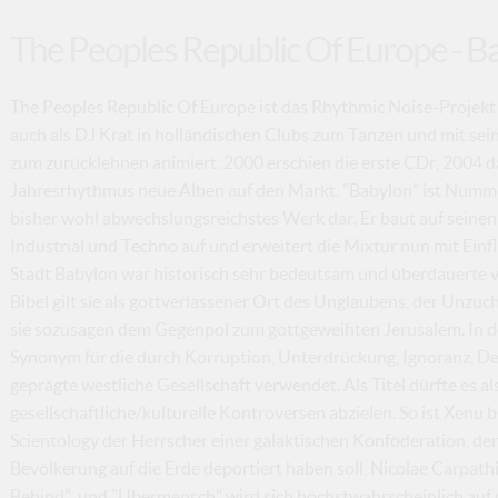
The Peoples Republic Of Europe - B
The Peoples Republic Of Europe ist das Rhythmic Noise-Projekt 
auch als DJ Krat in holländischen Clubs zum Tanzen und mit s
zum zurücklehnen animiert. 2000 erschien die erste CDr, 2004 
Jahresrhythmus neue Alben auf den Markt. "Babylon" ist Nummer 
bisher wohl abwechslungsreichstes Werk dar. Er baut auf seinen
Industrial und Techno auf und erweitert die Mixtur nun mit Ein
Stadt Babylon war historisch sehr bedeutsam und überdauerte v
Bibel gilt sie als gottverlassener Ort des Unglaubens, der Unzu
sie sozusagen dem Gegenpol zum gottgeweihten Jerusalem. In d
Synonym für die durch Korruption, Unterdrückung, Ignoranz, D
geprägte westliche Gesellschaft verwendet. Als Titel dürfte es al
gesellschaftliche/kulturelle Kontroversen abzielen. So ist Xenu
Scientology der Herrscher einer galaktischen Konföderation, der
Bevölkerung auf die Erde deportiert haben soll, Nicolae Carpathia
Behind", und "Ubermensch" wird sich höchstwahrscheinlich auf 