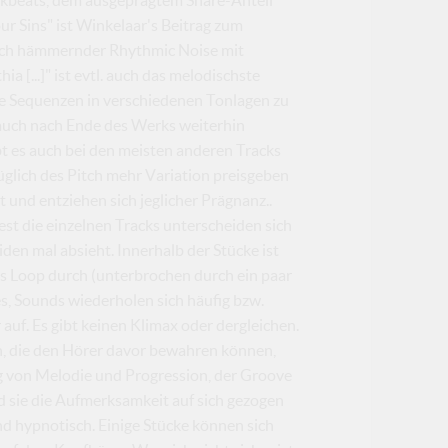
ur Sins" ist Winkelaar's Beitrag zum
ich hämmernder Rhythmic Noise mit
 [...]" ist evtl. auch das melodischste
le Sequenzen in verschiedenen Tonlagen zu
h auch nach Ende des Werks weiterhin
bt es auch bei den meisten anderen Tracks
glich des Pitch mehr Variation preisgeben
t und entziehen sich jeglicher Prägnanz..
st die einzelnen Tracks unterscheiden sich
en mal absieht. Innerhalb der Stücke ist
als Loop durch (unterbrochen durch ein paar
s, Sounds wiederholen sich häufig bzw.
uf. Es gibt keinen Klimax oder dergleichen.
n, die den Hörer davor bewahren können,
ng von Melodie und Progression, der Groove
d sie die Aufmerksamkeit auf sich gezogen
d hypnotisch. Einige Stücke können sich