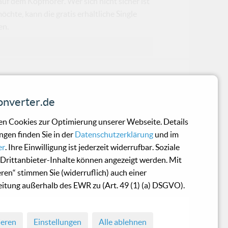
 auf dem Kopfhörer. Wer sich nicht sicher ist
te, kann die gratis erhältliche Single
en.
vin
nverter.de
Dies merkt man oft daran, dass sie ger
n Cookies zur Optimierung unserer Webseite. Details
ngen finden Sie in der
Datenschutzerklärung
und im
er
. Ihre Einwilligung ist jederzeit widerrufbar. Soziale
Drittanbieter-Inhalte können angezeigt werden. Mit
eren“ stimmen Sie (widerruflich) auch einer
s mit dem Moderat Album eine große Fre
itung außerhalb des EWR zu (Art. 49 (1) (a) DSGVO).
ieren
Einstellungen
Alle ablehnen