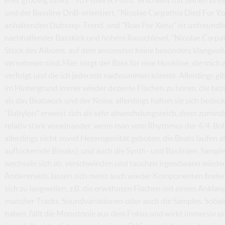
und der Bassline DnB-orientiert, "Nicolae Carpathia Died For Yo
anhaltenden Dubstep-Trend, und "Bow For Xenu" ist unfreundl
nachhallender Basskick und hohem Rauschlevel. "Nicolae Carpathia
Stück des Albums, auf dem ansonsten keine besonders klangvol
vernehmen sind. Hier sorgt der Bass für eine Hookline, die mic
verfolgt und die ich jederzeit nachsummen könnte. Allerdings gi
im Hintergrund immer wieder dezente Flächen zu hören, die bezü
als das Beatwork und der Noise, allerdings halten sie sich bedeck
"Babylon" erweist sich als sehr abwechslungsreich, denn zuminde
relativ stark voneinander, wenn man vom Rhythmus der 4/4-Bolid
allerdings nicht soviel Heterogenität geboten, die Beats laufen 
auflockernde Breaks), und auch die Synth- und Baslinien, Sample
wechseln sich ab, verschwinden und tauchen irgendwann wieder a
Andererseits lassen sich meist auch wieder Komponenten finde
sich zu langweilen, z.B. die erwähnten Flächen mit einem Ankla
mancher Tracks, Soundvariationen oder auch die Samples. Sobal
haben, fällt die Monotonie aus dem Fokus und wirkt immersiv un