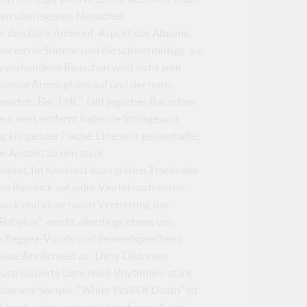
hnen überlegenen Menschen
ter den Dark Ambient-Aspekt des Albums.
 verzerrte Stimme und die schwermütige, aus
ls vorhandene Rauschen wird nicht zum
ominöse Atmosphäre auf und der noch
artet . Bei "LHC" fällt jegliches Rauschen
s, weit entfernt hallende Schläge und
ig klingender Fläche. Eine sehr geisterhafte,
e Auszeit zu den stark
bietet. Im Kontrast dazu stehen Tracks wie
 Basskick auf jeder Viertel nach vorne
back und einer rauen Verzerrung das
"Babylon" weicht allerdings etwas von
on Reggea-Vocals und dementsprechend
isse Ähnlichkeit zu "Dirty Distorted
dustrialisierte Dancehall-Rhythmen: stark
, Stimmen-Sample. "White Wall Of Death" ist
eakbeats, dem ausgeprägtem Snare-Anteil