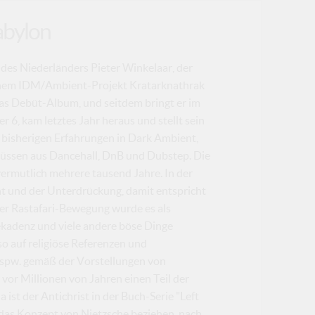
abylon
des Niederländers Pieter Winkelaar, der
einem IDM/Ambient-Projekt Kratarknathrak
das Debüt-Album, und seitdem bringt er im
6, kam letztes Jahr heraus und stellt sein
 bisherigen Erfahrungen in Dark Ambient,
flüssen aus Dancehall, DnB und Dubstep. Die
ermutlich mehrere tausend Jahre. In der
cht und der Unterdrückung, damit entspricht
er Rastafari-Bewegung wurde es als
ekadenz und viele andere böse Dinge
so auf religiöse Referenzen und
 bspw. gemäß der Vorstellungen von
 vor Millionen von Jahren einen Teil der
 ist der Antichrist in der Buch-Serie "Left
das Konzept von Nietzsche beziehen, nach