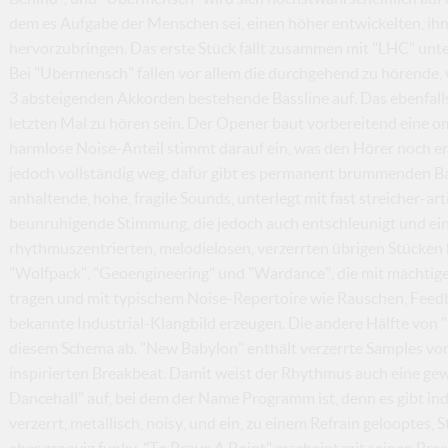
dem es Aufgabe der Menschen sei, einen höher entwickelten, i
hervorzubringen. Das erste Stück fällt zusammen mit "LHC" un
Bei "Ubermensch" fallen vor allem die durchgehend zu hörende,
3 absteigenden Akkorden bestehende Bassline auf. Das ebenfal
letzten Mal zu hören sein. Der Opener baut vorbereitend eine 
harmlose Noise-Anteil stimmt darauf ein, was den Hörer noch erw
jedoch vollständig weg, dafür gibt es permanent brummenden Bas
anhaltende, hohe, fragile Sounds, unterlegt mit fast streicher-art
beunruhigende Stimmung, die jedoch auch entschleunigt und ein
rhythmuszentrierten, melodielosen, verzerrten übrigen Stücken 
"Wolfpack", "Geoengineering" und "Wardance", die mit mächtigem
tragen und mit typischem Noise-Repertoire wie Rauschen, Feed
bekannte Industrial-Klangbild erzeugen. Die andere Hälfte von 
diesem Schema ab. "New Babylon" enthält verzerrte Samples v
inspirierten Breakbeat. Damit weist der Rhythmus auch eine gew
Dancehall" auf, bei dem der Name Programm ist, denn es gibt in
verzerrt, metallisch, noisy, und ein, zu einem Refrain gelooptes
eher groovig funky, "To Prove A Point" erscheint mit seinen Br