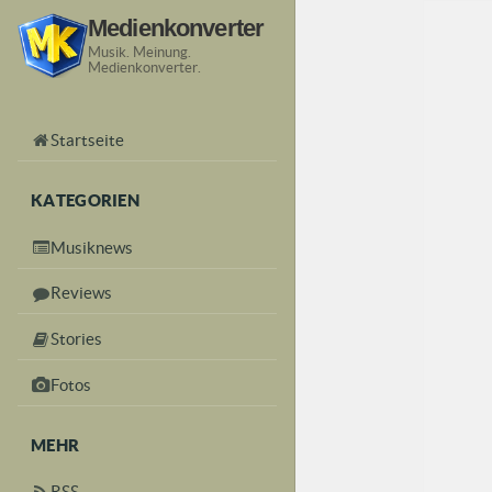
Medienkonverter
Musik. Meinung.
Medienkonverter.
Startseite
KATEGORIEN
Musiknews
Reviews
Stories
Fotos
MEHR
RSS