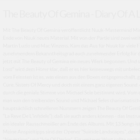
The Beauty Of Gemina - Diary Of A 
Mit The Beauty Of Gemina veröffentlicht Nuuk-Mastermind Micha
Ende von Nuuk neues Material. Mit von der Partie sind zwei weit
Martin Luzio und Mac Vinzens. Kam das Aus für Nuuk für viele Fa
zunehmendem Bekanntheitsgrad auch zunehmender Erfolg für die
jetzt mit The Beauty of Gemina ein neues Werk begonnen. Und 
Lost" wird dem Hörer klar, daß er es hier keineswegs mit unbel
vom Feinsten ist es, was einem aus den Boxen entgegenschallt, g
Cure, Sisters Of Mercy und doch mit einem ganz eigenen Sound,
durch die geniale Stimme von Michael Sele bestimmt wird. Vom e
man von den treibenden Sound und Michael Seles charismati
hauptsächlich schnelleren Nummern zeigen The Beauty Of Gemina
"La Reve De L'infidele"), daß sie auch anders können - das Instru
ein idealer Rausschmeißer am Ende des Albums. Mit 13 Songs ist 
Meine Anspieltipps sind der Opener "Suicide Landscapes", das clu
"Nevertime" und "Isle Of Desire". Ein weiteres Wort sollte noch