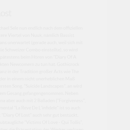
Lost
el Sele nun endlich nach dem offiziellen
ere Viertel von Nuuk, nämlich Bassist
ns unerwartet (gerade auch, weil sich mit
 Schweizer Combo einstellte), so wird
spätestens beim Hören von "Diary Of A
eckten Newcomern zu tun hat. Gothicrock
anz in der Tradition großer Acts wie The
 der in einem nicht unerheblichen Maß
rsten Song, "Suicide Landscapes", an wird
schem Gesang gefangengenommen. Neben
 aber auch mit 2 Balladen ("Forgiveness",
mental "La Reve De L'infidele" ist so auch
"Diary Of Lost" auch sehr gut bestückt.
btaugliche "Victims Of Love - Qui Tollis",
 über die Präsentation des Werkes verloren