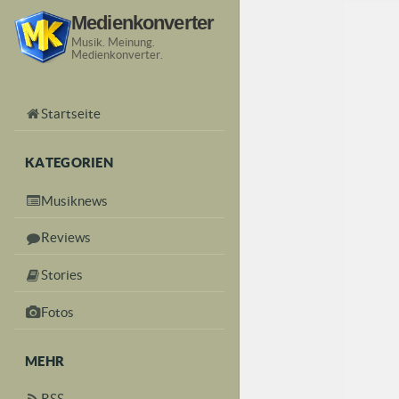
Medienkonverter
Musik. Meinung.
Medienkonverter.
Startseite
KATEGORIEN
Musiknews
Reviews
Stories
Fotos
MEHR
RSS