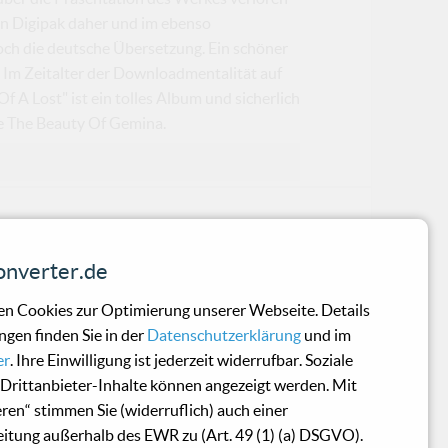
en Digipak daher und im ebenso
och die deutsche Übersetzung. Ein schöner
Im Zeitalter der Downloadmentalität auf
Of A Lost" ist ein tolles Album und sicherlich
be The Beauty Of Gemina.
nverter.de
Die junge Künstlerin Emma Nylén aus Stoc
n Cookies zur Optimierung unserer Webseite. Details
ngen finden Sie in der
Datenschutzerklärung
und im
ity (Promo Sampler)
er
. Ihre Einwilligung ist jederzeit widerrufbar. Soziale
Drittanbieter-Inhalte können angezeigt werden. Mit
eren“ stimmen Sie (widerruflich) auch einer
uss jeder für sich selbst entscheide
itung außerhalb des EWR zu (Art. 49 (1) (a) DSGVO).