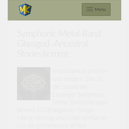
Menu
Symphonic-Metal-Band
Glassgod - Ancestral
Stories kommt
Monumental, erhaben
und modern. Das ist
der Sound der
Leipziger Symphonic-
Metal-Band Glassgod.
Bereits 2018 begannen Sänger
Mario Hartwig und Gitarrist Marian
Lux die gemeinsame Arbeit