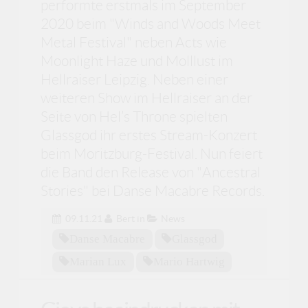
performte erstmals im September
2020 beim "Winds and Woods Meet
Metal Festival" neben Acts wie
Moonlight Haze und Molllust im
Hellraiser Leipzig. Neben einer
weiteren Show im Hellraiser an der
Seite von Hel’s Throne spielten
Glassgod ihr erstes Stream-Konzert
beim Moritzburg-Festival. Nun feiert
die Band den Release von "Ancestral
Stories" bei Danse Macabre Records.
09.11.21
Bert
in
News
Danse Macabre
Glassgod
Marian Lux
Mario Hartwig