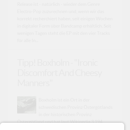
Release ist - natürlich - wieder dem Genre
Electro-Pop zuzurechnen und, wenn wir das
korrekt recherchiert haben, seit einigen Wochen
in digitaler Form über Bandcamp erhältlich. Seit
wenigen Tagen steht die EP mit den vier Tracks
für alle In...
Tipp! Boxholm - "Ironic
Discomfort And Cheesy
Manners"
Boxholm ist ein Ort in der
schwedischen Provinz Östergötlands
in der historischen Provinz
Östergötland und hat laut Wikipedia 3.194
Einwohner. Boxholm ist aber auch der Name