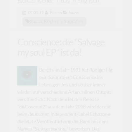
tschechischen Titels in Englisch.
01.09.19
Elec
in
News
Suzan Köcher’s Suprafon
Conscience: die "Salvage
my soul EP" ist da!
Bereits im Jahr 1991 hat Rüdiger Illg
sein Soloprojekt Conscience ins
Leben gerufen und seither immer
wieder, auf verschiedene Arten, seinen Output
veröffentlicht. Nach dem letzten Release
"disCovered2" aus dem Jahr 2018 wird derzeit
beim deutschen Independent-Label Echozone
die letzte Veröffentlichung der Band mit dem
Namen "Salvage my soul" beworben. Das