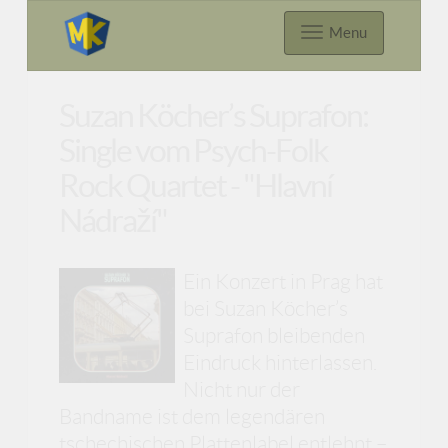
Menu
Suzan Köcher’s Suprafon:
Single vom Psych-Folk
Rock Quartet - "Hlavní
Nádraží"
Ein Konzert in Prag hat
bei Suzan Köcher’s
Suprafon bleibenden
Eindruck hinterlassen.
Nicht nur der
Bandname ist dem legendären
tschechischen Plattenlabel entlehnt –