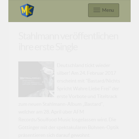
Menu
Stahlmann veröffentlichen
ihre erste Single
Deutschland tickt wieder
silber! Am 24. Februar 2017
erscheint mit "Bastard/Nichts
Spricht Wahre Liebe Frei" der
erste Vorbote und Titeltrack
zum neuen Stahlmann-Album „Bastard“,
welcher am 28. April über AFM
Records/Soulfood Music losgelassen wird. Die
Göttinger mit der spektakulären Bühnen-Optik
präsentieren sich darauf gewohnt