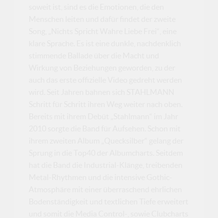
soweit ist, sind es die Emotionen, die den
Menschen leiten und dafür findet der zweite
Song, „Nichts Spricht Wahre Liebe Frei“, eine
klare Sprache. Es ist eine dunkle, nachdenklich
stimmende Ballade über die Macht und
Wirkung von Beziehungen geworden, zu der
auch das erste offizielle Video gedreht werden
wird. Seit Jahren bahnen sich STAHLMANN
Schritt für Schritt ihren Weg weiter nach oben.
Bereits mit ihrem Debüt „Stahlmann“ im Jahr
2010 sorgte die Band für Aufsehen. Schon mit
ihrem zweiten Album „Quecksilber“ gelang der
Sprung in die Top40 der Albumcharts. Seitdem
hat die Band die Industrial-Klänge, treibenden
Metal-Rhythmen und die intensive Gothic-
Atmosphäre mit einer überraschend ehrlichen
Bodenständigkeit und textlichen Tiefe erweitert
und somit die Media Control-, sowie Clubcharts