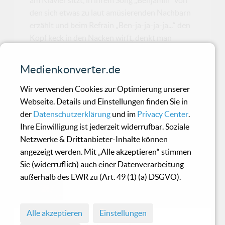
am Klavier sitzt, in ihrem Song „Benjamin“ von
den sich etwas zu laut amüsierenden Nachbarn
erzählt und beim Refrain „Ben-ja-ja-ja-ja...“ den
Kopf keck in den Nacken wirft, denkt man
unweigerlich an den berühmten Film-Orgasmus
aus der Romantikkomödie „Harry und Sally“
Medienkonverter.de
und hat sofort ein Lächeln auf den Lippen.
Überhaupt sind wortverspielte un...
Wir verwenden Cookies zur Optimierung unserer
Webseite. Details und Einstellungen finden Sie in
der
Datenschutzerklärung
und im
Privacy Center
.
The Rorschach Garden -
Ihre Einwilligung ist jederzeit widerrufbar. Soziale
Netzwerke & Drittanbieter-Inhalte können
Everything bust burn
angezeigt werden. Mit „Alle akzeptieren“ stimmen
Sie (widerruflich) auch einer Datenverarbeitung
Minimal von der Rorschach-Stange.
außerhalb des EWR zu (Art. 49 (1) (a) DSGVO).
Nett. Wie immer.
Alle akzeptieren
Einstellungen