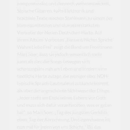
kompromisslos und dennoch weiterentwickelt.
Stoische Gitarren, kalte Elektronik und
brachiale Texte machen Stahlmann zu einem der
konsequentesten und charakterstärksten
Vertreter der Neuen Deutschen Härte. Auf
ihrem Album-Vorboten „Bastard/Nichts Spricht
Wahre Liebe Frei“ zeigt die Band um Frontmann
Mart Soer, dass sie jedoch wesentlich mehr
kann als das: die Songs bewegen sich
schonungslos nah am Leben und fördern eine
textliche Härte zutage, die weniger über NDH-
typische Sprach-Lautmalerei zustande kommt,
als über die ungeschönte Sichtweise der Dinge.
„Jeder steht am Ende seines Lebens vor Gott
und muss sich dafür verantworten, was er getan
hat“, so Mart Soer. „Tag des jüngsten Gerichts
eben, Tag der Abrechnung. Und irgendwann ist
nun mal für jeden von uns Schicht.“ Bis das