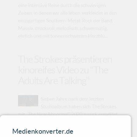
eine intensive Reise durch die schwierigen
Zeiten, in denen wir alle leben, verkleidet in den
einzigartigen Southern-Metal-Rock der Band.
Massiv, druckvoll, melodisch, schwermütig,
ehrlich und mit tonnenschwerem Herzblu...
The Strokes präsentieren
kinoreifes Video zu "The
Adults Are Talking"
Sieben Jahre nach dem letzten
Studioalbum haben sich The Strokes
mit „The New Abnormal“ 2020 zurück gemeldet.
Dabei konnte das Album nicht nur in vielen
Ländern die Top 10 erklimmen, sondern sich
Medienkonverter.de
auch über eine Normierung als bestes Rock