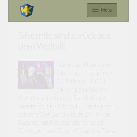
Menu
Silvernite sind zurück aus
dem Weltall!
Das neue Album von
Silvernite erscheint am
26. Februar 2021!
Silvernite sind eine
finnisch-griechische Band, die die
meiste Zeit im Weltall zu verbringen
scheint. Die Band wurde 2019 von
Bassist und Keyboarder Strutter,
Gitarrist Nash G. und Sängerin Tanja