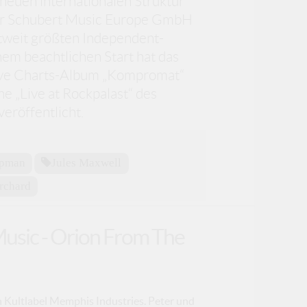
euen internationalen Struktur
 der Schubert Music Europe GmbH
tweit größten Independent-
inem beachtlichen Start hat das
tive Charts-Album „Kompromat“
ne „Live at Rockpalast“ des
eröffentlicht.
apman
Jules Maxwell
rchard
Music - Orion From The
 Kultlabel Memphis Industries. Peter und