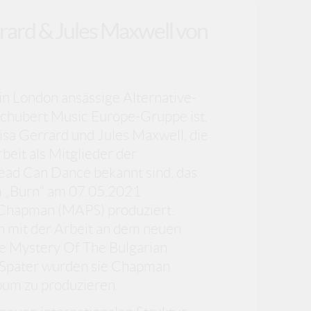
rrard & Jules Maxwell von
 in London ansässige Alternative-
 Schubert Music Europe-Gruppe ist,
Lisa Gerrard und Jules Maxwell, die
rbeit als Mitglieder der
ad Can Dance bekannt sind, das
„Burn“ am 07.05.2021
 Chapman (MAPS) produziert.
 mit der Arbeit an dem neuen
e Mystery Of The Bulgarian
. Später wurden sie Chapman
lbum zu produzieren.