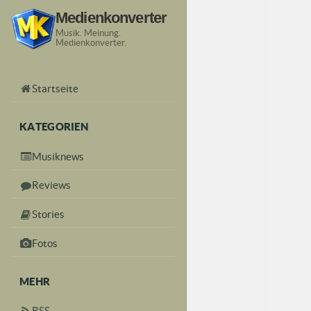
Medienkonverter
Musik. Meinung.
Medienkonverter.
Startseite
KATEGORIEN
Musiknews
Reviews
Stories
Fotos
MEHR
RSS