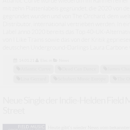
Atlantic Curve wurde wiederum im Rahmen einer n
mit zehn Plattenlabels gegründet, die 2020 von
gegründet wurden und von The Orchard, dem wel
Distributor, international vertrieben werden. In e
Label anno 2020 bereits das Top 40-UK-Alterna
von I Like Trains sowie das von der Kritik gepriese
deutschen Underground-Darlings Laura Carbone v
14.01.21
Elec
in
News
Atlantic Curve
Dead Can Dance
James Ch
Lisa Gerrard
Schubert Music Europe
The O
Neue Single der Indie-Helden Field 
Street
Heute gibt's wieder News vom bekannten