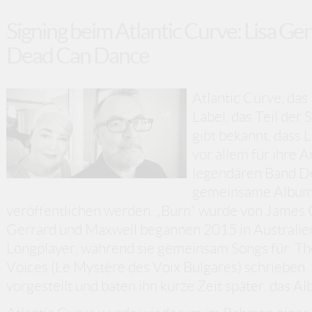
Signing beim Atlantic Curve: Lisa Ge
Dead Can Dance
Atlantic Curve, das
Label, das Teil der
gibt bekannt, dass 
vor allem für ihre A
legendären Band De
gemeinsame Album 
veröffentlichen werden. „Burn“ wurde von James
Gerrard und Maxwell begannen 2015 in Australien
Longplayer, während sie gemeinsam Songs für Th
Voices (Le Mystère des Voix Bulgares) schrieben
vorgestellt und baten ihn kurze Zeit später, das A