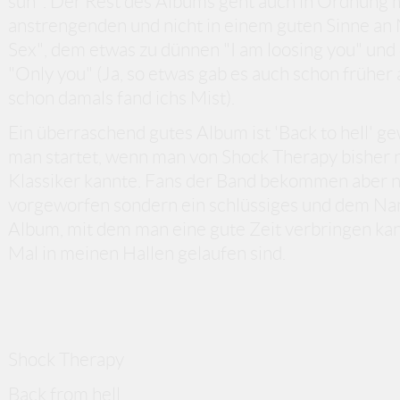
sun". Der Rest des Albums geht auch in Ordnung
anstrengenden und nicht in einem guten Sinne an 
Sex", dem etwas zu dünnen "I am loosing you" un
"Only you" (Ja, so etwas gab es auch schon früher
schon damals fand ichs Mist).
Ein überraschend gutes Album ist 'Back to hell' g
man startet, wenn man von Shock Therapy bisher n
Klassiker kannte. Fans der Band bekommen aber 
vorgeworfen sondern ein schlüssiges und dem N
Album, mit dem man eine gute Zeit verbringen kann
Mal in meinen Hallen gelaufen sind.
Shock Therapy
Back from hell