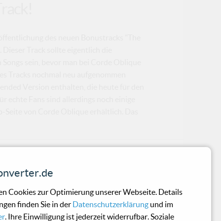
Track!
röffentlichung des neuen Bonustracks "The
ieser Track sollte eigentlich die
n Songs sein, bevor man bei Corde Oblique
 des Tracks nochmal neu aufgenommen
tended Version enthalten, die heute für den
ür echte Fans sind allerdings noch einige
Seite von Corde Oblique erhältlich. Das
h absent places
nverter.de
cher Kost mit einem Faible für [...]
n Cookies zur Optimierung unserer Webseite. Details
llem nicht bei dem Preis.
ngen finden Sie in der
Datenschutzerklärung
und im
er
. Ihre Einwilligung ist jederzeit widerrufbar. Soziale