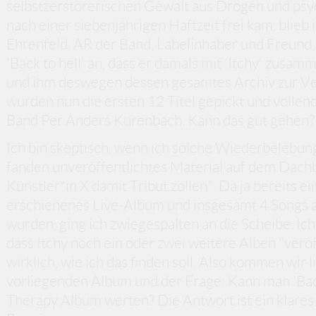
selbstzerstörerischen Gewalt aus Drogen und psy
nach einer siebenjährigen Haftzeit frei kam, blieb 
Ehrenfeld, AR der Band, Labelinhaber und Freund,
'Back to hell' an, dass er damals mit 'Itchy' zusa
und ihm deswegen dessen gesamtes Archiv zur Ve
wurden nun die ersten 12 Titel gepickt und volle
Band Per Anders Kurenbach. Kann das gut gehen?
Ich bin skeptisch, wenn ich solche Wiederbelebu
fanden unveröffentlichtes Material auf dem Dac
Künstler*in X damit Tribut zollen". Da ja bereits 
erschienenes Live-Album und insgesamt 4 Songs a
wurden, ging ich zwiegespalten an die Scheibe. Ich
dass Itchy noch ein oder zwei weitere Alben "verö
wirklich, wie ich das finden soll. Also kommen wir 
vorliegenden Album und der Frage: Kann man 'Back 
Therapy Album werten? Die Antwort ist ein klares