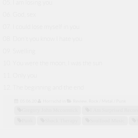
05. I am losing you
06. God, sex
07. I could lose myself in you
08. Don't you know I hate you
09. Swelling
10. You were the moon, I was the sun
11. Only you
12. The beginning and the end
05.06.20
Horrschd
in
Review
,
Rock / Metal / Punk
Gregory John Mccormick
I Am Surprised Recor
Punk
Shock Therapy
Soulfood Music