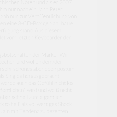
chischen Nöten und als er 2007
ihm nur noch ein Jahr. Peter
 gab nun zur Veröffentlichung von
mmen eine 3-CD-Box geplant hatte
rfügung stand. Aus diesem
ndet vom letzten Keyboarder der
ngsbotschaften der Marke "Wir
hbochen und wollen dem/der
ein sehr schönes aber eben postum
ls Singles herausgebracht
 werde auch das Gefühl nicht los,
ffentlichen" wird und weiß nicht
lieber schnell zum eigentlich
to hell' als vollwertiges Shock
 Jain mit Tendenz zu dezenten