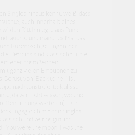
en Singles hinaus kennt, weiß, dass
uchte, auch innerhalb eines
wilden Ritt hinlegte aus Punk,
rund lauerte und manches Mal das
auch Kurenbach gelungen, der
e Refrains sind klassisch für die
inem eher abstoßenden,
 mit ganz vielen Emotionen zu
s Gerüst von 'Back to hell' ist
Pappe nachkonstruierte Kulisse
nte, da wir nicht wissen, welche
eröffentlichung warteten). Die
 deckungsgleich mit den Singles:
lassisch und zeitlos gut, ich
d "You were the moon, I was the