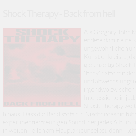
Shock Therapy - Back from hell
Als Gregory John M
endete damit eine K
ungewöhnlichen un
Künstler kreiste, d
gleichzeitig Shock 
'Itchy' hatte mit d
und abwechslungsre
irgendwo zwischen
Interessierte in jed
Shock Therapy weit 
hinaus. Dass die Band stets ein Nischendasein füh
experimentierfreudigen Sound, der jedes Album z
in weiten Teilen am Hauptakteur selbst, denn 'Itch