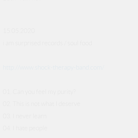
15.05.2020
i am surprised records / soul food
http://www.shock-therapy-band.com/
01. Can you feel my purity?
02. This is not what I deserve
03. I never learn
04. I hate people