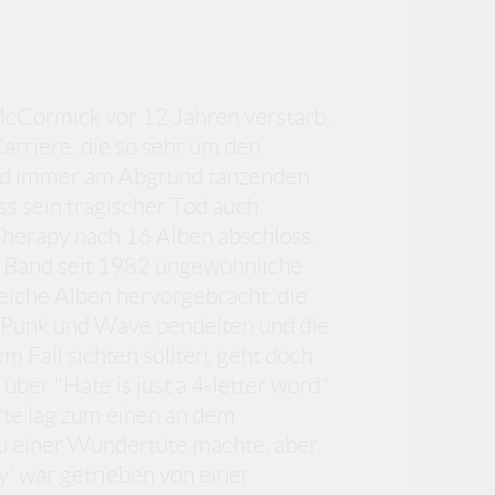
cCormick vor 12 Jahren verstarb,
arriere, die so sehr um den
d immer am Abgrund tanzenden
ass sein tragischer Tod auch
Therapy nach 16 Alben abschloss.
er Band seit 1982 ungewöhnliche
iche Alben hervorgebracht, die
 Punk und Wave pendelten und die
em Fall sichten sollten, geht doch
über "Hate is just a 4-letter word"
rte lag zum einen an dem
u einer Wundertüte machte, aber
y' war getrieben von einer