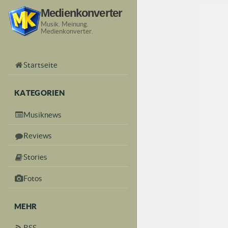
Medienkonverter
Musik. Meinung.
Medienkonverter.
Startseite
KATEGORIEN
Musiknews
Reviews
Stories
Fotos
MEHR
RSS