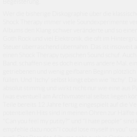
Begeisterung.
Wer die bisherige Diskographie über die klassisch
Shock Therapy immer viele Soundexperimente vers
Albums den Klang schwer veränderte und so einen 
Goth Rock und viel Elektronik, die oft im Hinterg
Steuer überraschend übernahm. Das ist insoweit 
einen Shock Therapy typischen Sound schuf. Auch di
Band, schaffen sie es doch ein ums andere Mal, e
getriebenen und wenig geifbaren Beginn plötzlich
füllen. Und 'Itchy' selbst klingt eben wie 'Itchy'. Da
absolut stimmig und wirkt nicht nur wie eine aus 
(was eventuell am Archivmaterial selbst liegen kön
Teile bereits 12 Jahre fertig eingespielt auf die V
potentiellen Hits sind in meinen Ohren zur Hälfte
"Can you feel my putity?" und "I hate people" sind k
empfehle dazu noch"I could lose myself in you" un