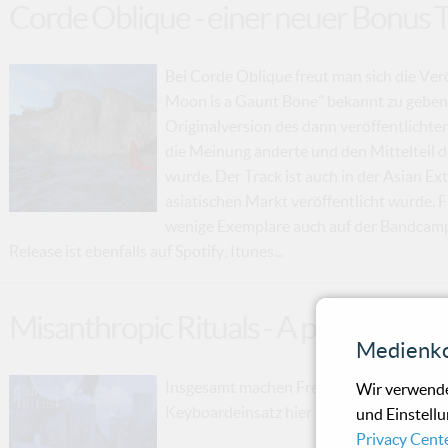
Corde Oblique - einer neuer Bonus 
Bei Corde Oblique freut man sich die Ve
Moon is a Gaunt Bone" bekannt zu geben. D
Originalversion des dann veröffentlichte
die Meinung änderte und den Mittelteil
wurde. Der Track ist auch in der Asian Ex
asiatischen Markt veröffentlicht wurde. F
wenige Exemplare auch auf der Bandcamp-
Release ist ebenfalls auf Spotify, Itunes...
Misanthropic Rituals - A path throug
Medienko
Insgesamt machen Freunde schwarzmetallis
Wir verwende
Keyboardeinsatz hier nichts falsch – vor a
und Einstellu
Privacy Cent