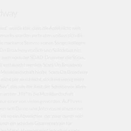
adway
ad“ wurde klar, dass die Äpfel nicht weit
emarks wurden verbraten, sodass sich die
die markante Stimme seinen Sangeskollegen
 On Broadway endlich sein Solodebüt hin.
gt auch noch der SOAD-Drummer die Sticks.
ell enttäuscht werden. Scars On Broadway
r Musiklandschaft hiefte. Scars On Broadway
nicht per se schlecht, doch ein wenig mehr
ay“, das wie der Rest der Scheibe vor allem
n ersten „Hit“ in die Musiklandschaft
nur einer von vielen geworden. Auf ihrem
enn sich Daron und John etwas abseits der
ist so ein Abweichler, der zwar durch sein
rch ein schickes Gitarrenrefrain für
. Der Metal-Hammer wird jedoch nur sehr