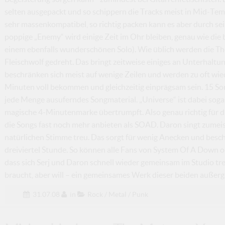
selten ausgepackt und so schippern die Tracks meist in Mid-T
sehr massenkompatibel, so richtig packen kann es aber durch sei
poppige „Enemy“ wird einige Zeit im Ohr bleiben, genau wie die 
einem ebenfalls wunderschönen Solo). Wie üblich werden die Th
Fleischwolf gedreht. Das bringt zeitweise einiges an Unterhaltun
beschränken sich meist auf wenige Zeilen und werden zu oft wie
Minuten voll bekommen und gleichzeitig einprägsam sein. 15 Son
jede Menge ausuferndes Songmaterial. „Universe“ ist dabei sogar 
magische 4-Minutenmarke übertrumpft. Also genau richtig für d
die Songs fast noch mehr anbieten als SOAD. Daron singt zumeis
natürlichen Stimme treu. Das sorgt für wenig Anecken und besc
dreiviertel Stunde. So können alle Fans von System Of A Down oh
dass sich Serj und Daron schnell wieder gemeinsam im Studio tre
braucht, aber will – ein gemeinsames Werk dieser beiden außer
31.07.08
in
Rock / Metal / Punk