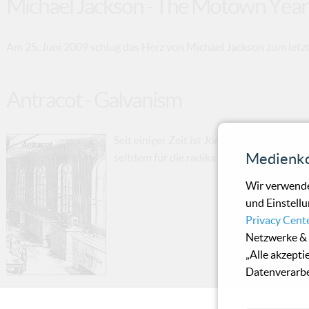
Michael Jackson - The Motown Year
Am 25. Juni 2009 schlug das Herz von Michael Jackson zum letzt
Antracot - Galvanism
Seit einiger Zeit ist Jörg Popow unter d
Medienko
seitdem für die radika
Wir verwende
und Einstellu
Privacy Cent
Netzwerke & 
„Alle akzepti
Datenverarbe