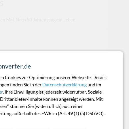
s
en Mal. Nach 50 Jahren ging ein Leben
em Pseudonym Antracot aktiv und steht
nverter.de
n Cookies zur Optimierung unserer Webseite. Details
ngen finden Sie in der
Datenschutzerklärung
und im
er
. Ihre Einwilligung ist jederzeit widerrufbar. Soziale
Drittanbieter-Inhalte können angezeigt werden. Mit
eren“ stimmen Sie (widerruflich) auch einer
itung außerhalb des EWR zu (Art. 49 (1) (a) DSGVO).