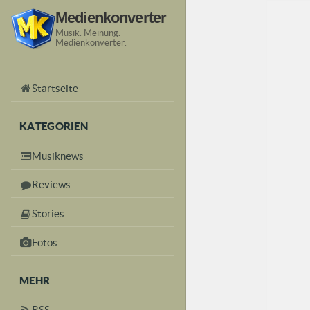
Medienkonverter
Musik. Meinung.
Medienkonverter.
Startseite
KATEGORIEN
Musiknews
Reviews
Stories
Fotos
MEHR
RSS