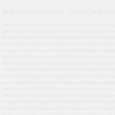
Scars On Broadway - Scars On Bro
Bereits nach Serj Tankians letztjährigem Soloalbum „Elect The De
vom System Of A Down Baum fallen. Nahezu alle typischen Trad
Scheibe auch unter SOAD-Fans zügig verkaufen konnte. Einzig 
Daron Malakian fehlte. Jetzt legt dieser unter dem Namen Scars
Gut, ganz richtig ist das nicht, denn mit John Dolmayan schwin
Wer sich auf die Neuerfindung der Musik gefreut hat, wird schn
setzen auf das gleiche Erfolgsrezept, was SOAD an die Spitze de
= System Of A Down ohne Serj? Fast! Das macht die Scheibe nun 
Mut zum Risiko hätte schon verlangt werden können. Mit „They S
durch seinen raffinierten Text zu Punkten weiß, konnten sie eine
schießen. Auf einer SOAD-Platte wäre dieser Track jedoch wohl 
selbstbetitelten Debüt gibt es besseres zu entdecken. Gerade w
eingetreten Pfade bewegen, wird die Qualität erhöht. „Universe“ 
penetrant leiernde Strophe manchen Geister quälen wird, aber du
Begeisterung sorgen kann - zumindest bei Gitarrenfetischisten