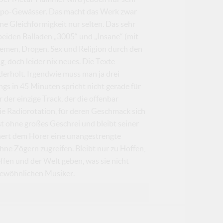
empo-Gewässer. Das macht das Werk zwar
ne Gleichförmigkeit nur selten. Das sehr
beiden Balladen „3005“ und „Insane“ (mit
emen, Drogen, Sex und Religion durch den
g, doch leider nix neues. Die Texte
derholt. Irgendwie muss man ja drei
gs in 45 Minuten spricht nicht gerade für
der einzige Track, der die offenbar
ie Radiorotation, für deren Geschmack sich
t ohne großes Geschrei und bleibt seiner
hert dem Hörer eine unangestrengte
ne Zögern zugreifen. Bleibt nur zu Hoffen,
ffen und der Welt geben, was sie nicht
gewöhnlichen Musiker.