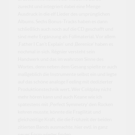
zurecht und integriert dabei eine Menge
Ausdruck in die elf Lieder des ursprünglichen
Albums. Sechs Bonus-Tracks haben es dann
schließlich auch noch auf die CD geschafft und
sind mehr Ergänzung als Füllmaterial. Vor allem
‚Father I Can’t Explain’ und ‚Berenice’ haben es
nochmal in sich. Régnier versteht sein
Handwerk und das im wahrsten Sinne des
Wortes, denn neben dem Gesang spielte er auch
maßgeblich die Instrumente selbst ein und legte
auf das schöne analoge Feeling mit dedizierter
Produktionstechnik wert. Wer Coldplay nicht
mehr hören kann und auch Keane wie ich
spätestens mit ‚Perfect Symmetry’ den Rücken
kehren musste, könnte die Fragilität und
gleichzeitige Kraft, die die Frühzeit der beiden
zitierten Bands ausmachte, hier evtl. in ganz
neuer Form wieder finden.