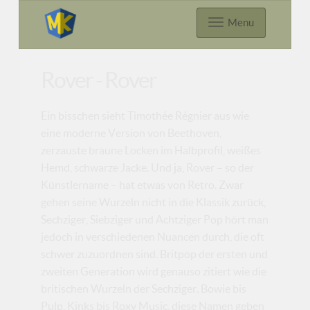
Menu
Rover - Rover
Ein bisschen sieht Timothée Régnier aus wie
eine moderne Version von Beethoven,
zerzauste braune Locken im Halbprofil, weißes
Hemd, schwarze Jacke. Und ja, Rover – so der
Künstlername – hat etwas von Retro. Zwar
gehen seine Wurzeln nicht in die Klassik zurück,
Sechziger, Siebziger und Achtziger Pop hört man
jedoch in verschiedenen Nuancen durch, die oft
schwer zuzuordnen sind. Britpop der ersten und
zweiten Generation wird genauso zitiert wie die
britischen Wurzeln der Sechziger. Bowie bis
Pulp, Kinks bis Roxy Music, diese Namen geben