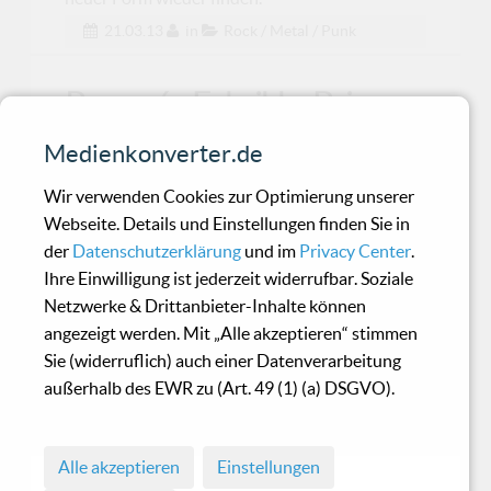
21.03.13
in
Rock / Metal / Punk
Pouppée Fabrikk - Bring
Back The Days Of Old
Medienkonverter.de
Wir verwenden Cookies zur Optimierung unserer
Nomen est omen. Die harte EBM der Veteranen
Webseite. Details und Einstellungen finden Sie in
kickt immer noch.
der
Datenschutzerklärung
und im
Privacy Center
.
Ihre Einwilligung ist jederzeit widerrufbar. Soziale
Netzwerke & Drittanbieter-Inhalte können
The_Empath & Arx Kaeli -
angezeigt werden. Mit „Alle akzeptieren“ stimmen
Meltdown
Sie (widerruflich) auch einer Datenverarbeitung
außerhalb des EWR zu (Art. 49 (1) (a) DSGVO).
Beklemmender Bericht aus der Endzeit
Alle akzeptieren
Einstellungen