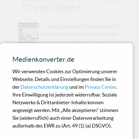
- EP im Frühjahr!
„In der Coppistraße“ heißt die am 27.
November erschienene Debütsingle
des gebürtigen Berliners CoppiCat.
In genau dieser Straße in Berlin-
Lichtenberg befand sich der Proberaum seiner
Medienkonverter.de
damaligen Band und später sein selbst
Wir verwenden Cookies zur Optimierung unserer
ausgebautes Studio mit Tageslicht. Der Platz für
Webseite. Details und Einstellungen finden Sie in
Musiker:innen wird mit den Jahren in Berlin
der
Datenschutzerklärung
und im
Privacy Center
.
immer knapper. Während CoppiCat selbst zwei
Ihre Einwilligung ist jederzeit widerrufbar. Soziale
Querstraßen weiter gegen die Schließung der
Netzwerke & Drittanbieter-Inhalte können
Proberäume im „Rockhaus“ demonstriert, wird
angezeigt werden. Mit „Alle akzeptieren“ stimmen
er kurz darauf selbst zum Betroffenen – er
Sie (widerruflich) auch einer Datenverarbeitung
erhält nach über zehn Jahren ein
außerhalb des EWR zu (Art. 49 (1) (a) DSGVO).
Kündigungsschreiben der Hausverwaltung. Das
CoppiCat-Studio, das für ihn selb...