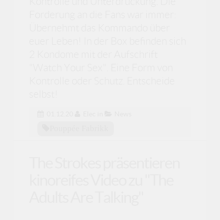
Kontrolle und Unterdrückung. Die
Forderung an die Fans war immer:
Übernehmt das Kommando über
euer Leben! In der Box befinden sich
2 Kondome mit der Aufschrift
"Watch Your Sex". Eine Form von
Kontrolle oder Schutz. Entscheide
selbst!
01.12.20
Elec
in
News
Pouppée Fabrikk
The Strokes präsentieren
kinoreifes Video zu "The
Adults Are Talking"