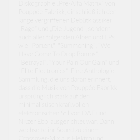
Diskographie „Pre-Alfa Matrix“ von
Pouppée Fabrikk, einschließlich der
lange vergriffenen Debütklassiker
„Rage“ und „Die Jugend“, sondern
auch aller folgenden Alben und EPs
wie "Portent", "Summoning", "We
Have Come To Drop Bombs",
"Betrayal", "Your Pain Our Gain" und
"Elite Electronics". Eine Anthologie-
Sammlung, die uns daran erinnert,
dass die Musik von Pouppée Fabrikk
ursprünglich stark auf den
minimalistisch kraftvollen
elektronischen Stil von DAF und
Nitzer Ebb ausgerichtet war. Dann
wechselte ihr Sound zu einem
Crossover-Mix aus Elektro und