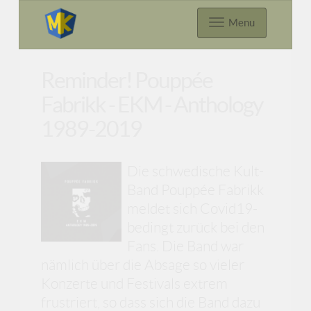
Menu
Reminder! Pouppée
Fabrikk - EKM - Anthology
1989-2019
Die schwedische Kult-
Band Pouppée Fabrikk
meldet sich Covid19-
bedingt zurück bei den
Fans. Die Band war
nämlich über die Absage so vieler
Konzerte und Festivals extrem
frustriert, so dass sich die Band dazu