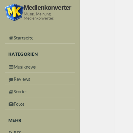
Medienkonverter
Musik. Meinung.
Medienkonverter.
Startseite
KATEGORIEN
Musiknews
Reviews
Stories
Fotos
MEHR
RSS