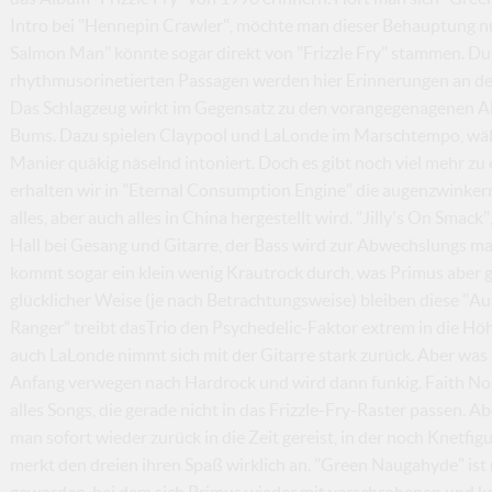
Intro bei "Hennepin Crawler", möchte man dieser Behauptung nu
Salmon Man" könnte sogar direkt von "Frizzle Fry" stammen. Du
rhythmusorinetierten Passagen werden hier Erinnerungen an d
Das Schlagzeug wirkt im Gegensatz zu den vorangegenagenen Alb
Bums. Dazu spielen Claypool und LaLonde im Marschtempo, wäh
Manier quäkig näselnd intoniert. Doch es gibt noch viel mehr z
erhalten wir in "Eternal Consumption Engine" die augenzwinke
alles, aber auch alles in China hergestellt wird. "Jilly's On Smack
Hall bei Gesang und Gitarre, der Bass wird zur Abwechslungs mal
kommt sogar ein klein wenig Krautrock durch, was Primus aber ga
glücklicher Weise (je nach Betrachtungsweise) bleiben diese "Aus
Ranger" treibt dasTrio den Psychedelic-Faktor extrem in die Höh
auch LaLonde nimmt sich mit der Gitarre stark zurück. Aber w
Anfang verwegen nach Hardrock und wird dann funkig. Faith No 
alles Songs, die gerade nicht in das Frizzle-Fry-Raster passen. A
man sofort wieder zurück in die Zeit gereist, in der noch Knetf
merkt den dreien ihren Spaß wirklich an. "Green Naugahyde" ist
geworden, bei dem sich Primus wieder mit verschrobenen und k