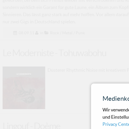
sondern wirklich ein Garant für gute Laune, ein Album zum Ko
Sinnieren. Das lässt ganz stark auf mehr hoffen. Vor allem darau
nur zwei Gigs in Deutschland spielen.
08.09.11
in
Rock / Metal / Punk
Le Moderniste - Tohuwabohu
Düsterer Rhythmic Noise mit kreativem P
Medienko
Wir verwende
und Einstellu
Lingouf - Doème
Privacy Cent