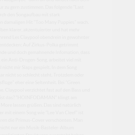
r zu gern zustimmen. Das folgende "Last
rch den Songaufbau mit stark
en damaligen Hit "Too Many Puppies" wach.
en klarer, akzentuierter und hat mehr
rend Les Claypool obendrein in gewohnter
u entdecken: Auf Zirkus-Polka getrimmt
rnde und doch gemahnende Infomation, dass
", ein Anti-Drogen-Song, arbeitet viel mit
 nicht mir Slaps gespielt. In dem Song
r nicht so schlecht steht. Trotzdem oder
flüge" eher eine Seltenheit. Bei "Green
e. Claypool verzichtet fast auf den Bass und
as ist das? "HOINFODAMAN" klingt am
More lassen grüßen. Das sind natürlich
ber mit einem Song wie "Lee Van Cleef" ist
iguren die Primus-Cover verschönten. Man
 nicht nur ein Musik-Basteler-Album
omplizierten Strukturen ausgetobt haben,