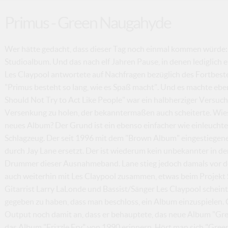
Primus - Green Naugahyde
Wer hätte gedacht, dass dieser Tag noch einmal kommen würde: 
Studioalbum. Und das nach elf Jahren Pause, in denen lediglich
Les Claypool antwortete auf Nachfragen bezüglich des Fortbes
"Primus besteht so lang, wie es Spaß macht". Und es machte e
Should Not Try to Act Like People" war ein halbherziger Versuch
Versenkung zu holen, der bekanntermaßen auch scheiterte. Wieso
neues Album? Der Grund ist ein ebenso einfacher wie einleucht
Schlagzeug. Der seit 1996 mit dem "Brown Album" eingestiegen
durch Jay Lane ersetzt. Der ist wiederum kein unbekannter in de
Drummer dieser Ausnahmeband. Lane stieg jedoch damals vor de
auch weiterhin mit Les Claypool zusammen, etwas beim Projekt
Gitarrist Larry LaLonde und Bassist/Sänger Les Claypool scheint
gegeben zu haben, dass man beschloss, ein Album einzuspielen.
Output noch damit an, dass er behauptete, das neue Album "G
das Album "Frizzle Fry" von 1990 erinnern. Hört man sich "Gr