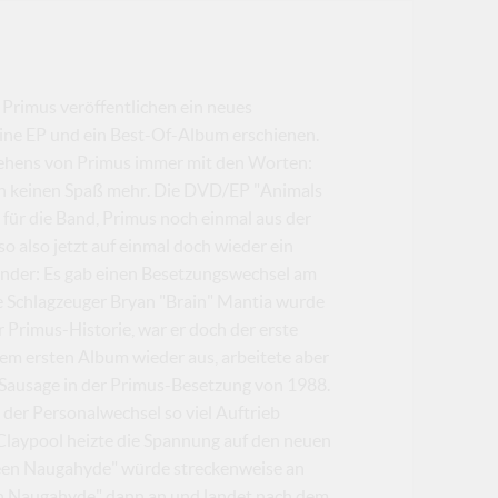
Primus veröffentlichen ein neues
 eine EP und ein Best-Of-Album erschienen.
tehens von Primus immer mit den Worten:
ben keinen Spaß mehr. Die DVD/EP "Animals
 für die Band, Primus noch einmal aus der
 also jetzt auf einmal doch wieder ein
ender: Es gab einen Besetzungswechsel am
e Schlagzeuger Bryan "Brain" Mantia wurde
r Primus-Historie, war er doch der erste
m ersten Album wieder aus, arbeitete aber
 Sausage in der Primus-Besetzung von 1988.
 der Personalwechsel so viel Auftrieb
 Claypool heizte die Spannung auf den neuen
reen Naugahyde" würde streckenweise an
een Naugahyde" dann an und landet nach dem