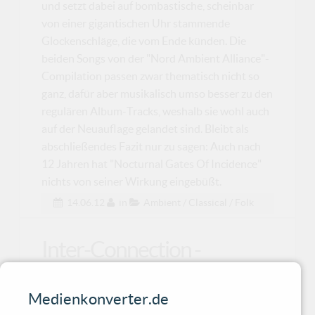
und setzt dabei auf bombastische, scheinbar
von einer gigantischen Uhr stammende
Glockenschläge, die vom Ende künden. Die
beiden Songs von der "Nord Ambient Alliance"-
Compilation passen zwar thematisch nicht so
ganz, dafür aber musikalisch umso besser zu den
regulären Album-Tracks, weshalb sie wohl auch
auf der Neuauflage gelandet sind. Bleibt als
abschließendes Fazit nur zu sagen: Auch nach
12 Jahren hat "Nocturnal Gates Of Incidence"
nichts von seiner Wirkung eingebüßt.
14.06.12
in
Ambient / Classical / Folk
Inter-Connection -
Chrome
Medienkonverter.de