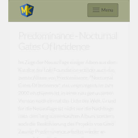
Menu
Predominance - Nocturnal
Gates Of Incidence
Im Zuge der Neuauflage einiger Alben aus dem
Katalog der Loki Foundation erblickt auch das
zweite Album von Predominance, "Nocturnal
Gates Of Incidence", das ursprünglich im Jahr
2000 erschienen ist, in einer neu gemasterten
Version noch einmal das Licht der Welt. Grund
für die Neuauflage ist nicht nur die Nachfrage
nach dem lang ausverkauften Album, sondern
auch die Reaktivierung des Projekts von Gerd
Zaunig: Predominance arbeitet wieder an