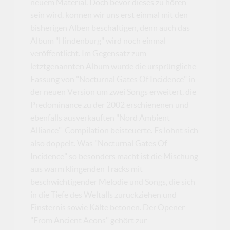
neuem Material. Doch bevor dieses zu hören
sein wird, können wir uns erst einmal mit den
bisherigen Alben beschäftigen, denn auch das
Album "Hindenburg" wird noch einmal
veröffentlicht. Im Gegensatz zum
letztgenannten Album wurde die ursprüngliche
Fassung von "Nocturnal Gates Of Incidence" in
der neuen Version um zwei Songs erweitert, die
Predominance zu der 2002 erschienenen und
ebenfalls ausverkauften "Nord Ambient
Alliance"-Compilation beisteuerte. Es lohnt sich
also doppelt. Was "Nocturnal Gates Of
Incidence" so besonders macht ist die Mischung
aus warm klingenden Tracks mit
beschwichtigender Melodie und Songs, die sich
in die Tiefe des Weltalls zurückziehen und
Finsternis sowie Kälte betonen. Der Opener
"From Ancient Aeons" gehört zur