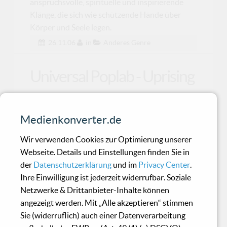
anspruchsvolle, spirituelle und inspirierende
Klänge, die sich wie schützende Hände über
Körper und Seele legen.
26.11.06
in
Anderes Genre
Universal Poplab - Uprising
Zwischem dem ersten Album von Universal
Medienkonverter.de
Poplab und ‚Uprising’ hat sich eine Menge
getan: das Label ä
Wir verwenden Cookies zur Optimierung unserer
Webseite. Details und Einstellungen finden Sie in
der
Datenschutzerklärung
und im
Privacy Center
.
SAM - Synthetic
Ihre Einwilligung ist jederzeit widerrufbar. Soziale
Adrenaline Music
Netzwerke & Drittanbieter-Inhalte können
angezeigt werden. Mit „Alle akzeptieren“ stimmen
Sie (widerruflich) auch einer Datenverarbeitung
‘Let your speakers bleed’ schreiben SAM in