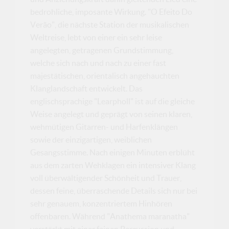
bedrohliche, imposante Wirkung. "O Efeito Do
Verão", die nächste Station der musikalischen
Weltreise, lebt von einer ein sehr leise
angelegten, getragenen Grundstimmung,
welche sich nach und nach zu einer fast
majestätischen, orientalisch angehauchten
Klanglandschaft entwickelt. Das
englischsprachige "Learpholl" ist auf die gleiche
Weise angelegt und geprägt von seinen klaren,
wehmütigen Gitarren- und Harfenklängen
sowie der einzigartigen, weiblichen
Gesangsstimme. Nach einigen Minuten erblüht
aus dem zarten Wehklagen ein intensiver Klang
voll überwältigender Schönheit und Trauer,
dessen feine, überraschende Details sich nur bei
sehr genauem, konzentriertem Hinhören
offenbaren. Während "Anathema maranatha"
verstärkt mit einer feinen Percussion und