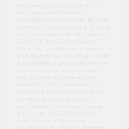
Protégenos" (zu Deutsch: Mutter, beschütze
uns), versammelte er 13 begnadete
Gastmusiker und –sängerinnen aus allen Teilen
der Welt um sich. Zusammen mit den Einflüssen
von Pattersons irischen Wurzeln prägen sie auf
unvergleichliche Weise den Charakter des
Albums. Zart, zerbrechlich, wehmütig und
gleichzeitig hoffnungs- und kraftvoll wirken die
zum Großteil rein akustisch eingespielten Titel.
Folkloristisch inspirierte Gitarren-, Harfen-,
Viola- und Flötenklänge, bisweilen ruhig-
beschwörerische Percussions und sparsam
eingesetzte filigrane Synthflächen verleihen
dem Album eine zurückhaltende und
gleichzeitig intensiv berührende Anmutung.
Jeder Titel gleicht einem kleinen Gemälde,
dessen Schönheit und sich dahinter
verbergende Geschichte erst bei eingehender