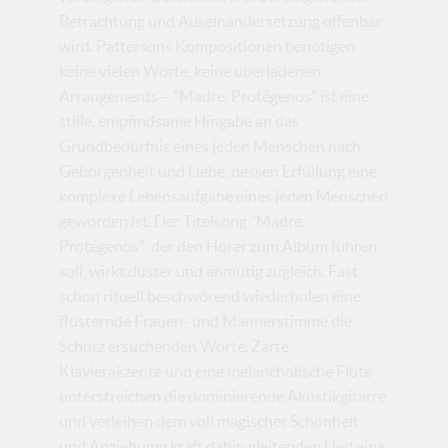
Betrachtung und Auseinandersetzung offenbar
wird. Pattersons Kompositionen benötigen
keine vielen Worte, keine überladenen
Arrangements – "Madre, Protégenos" ist eine
stille, empfindsame Hingabe an das
Grundbedürfnis eines jeden Menschen nach
Geborgenheit und Liebe, dessen Erfüllung eine
komplexe Lebensaufgabe eines jeden Menschen
geworden ist. Der Titelsong "Madre,
Protégenos", der den Hörer zum Album führen
soll, wirkt düster und anmutig zugleich. Fast
schon rituell beschwörend wiederholen eine
flüsternde Frauen- und Männerstimme die
Schutz ersuchenden Worte. Zarte
Klavierakzente und eine melancholische Flöte
unterstreichen die dominierende Akustikgitarre
und verleihen dem voll magischer Schönheit
und Anziehungskraft dahin gleitenden Lied eine