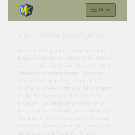
Menu
Íon - Madre, protégenos
Hinter dem Projekt Íon verbirgt sich der Ire
Duncan Patterson, der seine Musikerkarriere
einst als Bassist bei der weltbekannten Doom-
Metalband Anathema begann. Nach einer
späteren, fast sieben Jahre dauernden
Schaffensphase bei Antimatter geht Patterson
mit Íon nun eigene Wege. Der Name des
Projektes, "íon", ein gälisches Wort, das im
Deutschen "rein" bedeutet, versinnbildlicht die
Gedanken und Emotionen, die Patterson auf
dem Debüt-Album musikalisch umgesetzt hat,
auf eindrucksvolle Weise. Für "Madre,