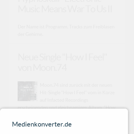
Music Means War To Us II
Der Name ist Programm. Tracks zum Freiblasen
der Gehirne.
Neue Single "How I Feel"
von Moon.74
Moon.74 sind zurück mit der neuen
Hit-Single “How I Feel” vom in Kürze
auf Infacted Recordings
erscheinenden und gleichnamigen Album. “How
I Feel” ist modern, direkt, brutal ehrlich und
besser als je zuvor. “How I Feel” wird die
Medienkonverter.de
Tanzflächen der Clubs einnehmen und die