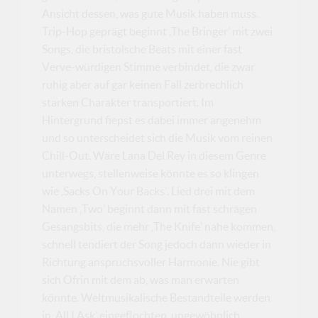
Ansicht dessen, was gute Musik haben muss.
Trip-Hop geprägt beginnt ‚The Bringer’ mit zwei
Songs, die bristolsche Beats mit einer fast
Verve-würdigen Stimme verbindet, die zwar
ruhig aber auf gar keinen Fall zerbrechlich
starken Charakter transportiert. Im
Hintergrund fiepst es dabei immer angenehm
und so unterscheidet sich die Musik vom reinen
Chill-Out. Wäre Lana Del Rey in diesem Genre
unterwegs, stellenweise könnte es so klingen
wie ‚Sacks On Your Backs’. Lied drei mit dem
Namen ‚Two’ beginnt dann mit fast schrägen
Gesangsbits, die mehr ‚The Knife’ nahe kommen,
schnell tendiert der Song jedoch dann wieder in
Richtung anspruchsvoller Harmonie. Nie gibt
sich Ofrin mit dem ab, was man erwarten
könnte. Weltmusikalische Bestandteile werden
in ‚All I Ask’ eingeflochten, ungewöhnlich