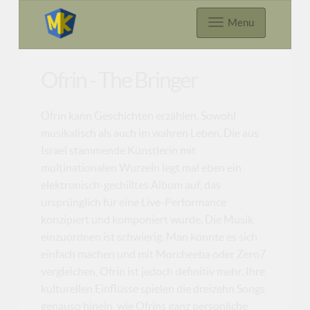
Menu
Ofrin - The Bringer
Ofrin kann Geschichten erzählen. Sowohl
musikalisch als auch im wahren Leben. Die aus
Israel stammende Künstlerin mit
multinationalen Wurzeln legt mal eben ein
elektronisch-gechilltes Album auf, das
ursprünglich für eine Live-Performance
konzipiert und komponiert wurde. Die Musik
einzuordnen ist schwierig. Man könnte es sich
einfach machen und mit Morcheeba oder Zero7
vergleichen, Ofrin ist jedoch definitiv mehr. Ihre
kulturellen Einflüsse spielen die dreizehn Songs
genauso hinein, wie Ofrins ganz persönliche