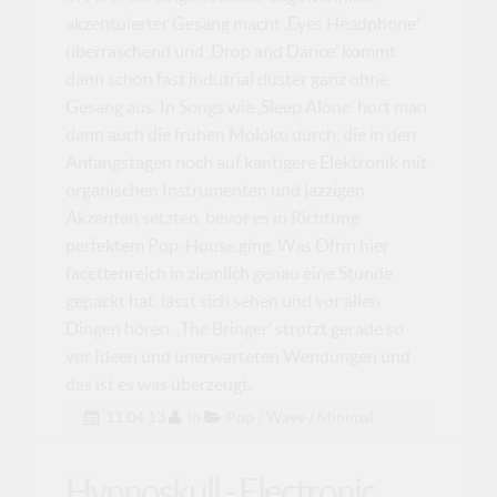
akzentuierter Gesang macht ‚Eyes Headphone’
überraschend und ‚Drop and Dance’ kommt
dann schon fast indutrial düster ganz ohne
Gesang aus. In Songs wie ‚Sleep Alone’ hört man
dann auch die frühen Moloko durch, die in den
Anfangstagen noch auf kantigere Elektronik mit
organischen Instrumenten und jazzigen
Akzenten setzten, bevor es in Richtung
perfektem Pop-House ging. Was Ofrin hier
facettenreich in ziemlich genau eine Stunde
gepackt hat, lässt sich sehen und vor allen
Dingen hören. ‚The Bringer’ strotzt gerade so
vor Ideen und unerwarteten Wendungen und
das ist es was überzeugt.
11.04.13
in
Pop / Wave / Minimal
Hypnoskull - Electronic