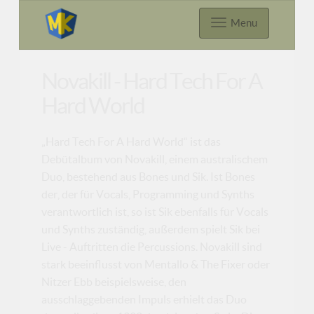
Menu
Novakill - Hard Tech For A
Hard World
„Hard Tech For A Hard World“ ist das
Debütalbum von Novakill, einem australischem
Duo, bestehend aus Bones und Sik. Ist Bones
der, der für Vocals, Programming und Synths
verantwortlich ist, so ist Sik ebenfalls für Vocals
und Synths zuständig, außerdem spielt Sik bei
Live - Auftritten die Percussions. Novakill sind
stark beeinflusst von Mentallo & The Fixer oder
Nitzer Ebb beispielsweise, den
ausschlaggebenden Impuls erhielt das Duo