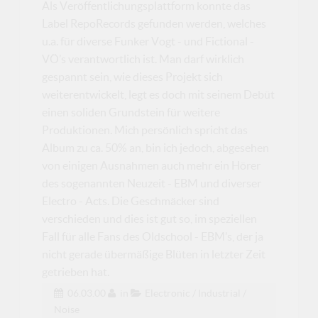
Als Veröffentlichungsplattform konnte das
Label RepoRecords gefunden werden, welches
u.a. für diverse Funker Vogt - und Fictional -
VÖ’s verantwortlich ist. Man darf wirklich
gespannt sein, wie dieses Projekt sich
weiterentwickelt, legt es doch mit seinem Debüt
einen soliden Grundstein für weitere
Produktionen. Mich persönlich spricht das
Album zu ca. 50% an, bin ich jedoch, abgesehen
von einigen Ausnahmen auch mehr ein Hörer
des sogenannten Neuzeit - EBM und diverser
Electro - Acts. Die Geschmäcker sind
verschieden und dies ist gut so, im speziellen
Fall für alle Fans des Oldschool - EBM’s, der ja
nicht gerade übermäßige Blüten in letzter Zeit
getrieben hat.
06.03.00
in
Electronic / Industrial /
Noise