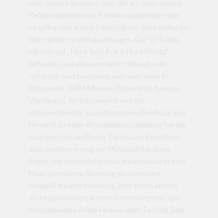
oder andere Sequenz oder der ein oder andere
Refrain vielleicht noch etwas ausgefeilter sein,
so sollte man einem Debütalbum dann vielleicht
nicht gleich zu viel abverlangen. Die 10 Tracks
die sich auf „Hard Tech For A Hard World“
befinden sind allesamt sehr treibend, teils
sphärisch und pumpend, dies aber eben in
Oldschool - EBM Manier. Düstere bis harsche
Vocalparts, Sprachsamples und die
entsprechenden Sounds machen die Musik von
Novakill zu einer Ausnahmeerscheinung bei der
heutigen Flut an Musik, Bands und Künstlern,
dass wiederum mag am Musikstil der Band
liegen, der sich nicht einmal ansatzweise in eine
Main orientierte Richtung hin orientiert.
Novakill klingen eindeutig jetzt schon anders,
als beispielsweise andere Genrevertreter, wie
beispielsweise Aslan Faction oder Tactical Sekt.