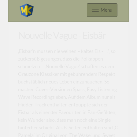
Menu
Nouvelle Vague - Eisbär
‚Eisbär’n müssen nie weinen – kaltes Eis - …’, so
zuckersüß gesungen, dass die Polkappen
schmelzen… ‚Nouvelle Vague’ schaffen es dem
Grauzone Klassiker mit gebührendem Respekt
buchstäblich neues Leben einzuhauchen. So
machen Cover-Versionen Spass; Easy Listening
Wave Recordings eben. Auf dem Album nur als
Hidden Track enthalten entpuppte sich der
Eisbär als einer der Favouriten in Fan-Gefilden,
kein Wunder also, dass man noch eine Single
hinterher schiebt. Als B-Seiten enthalten sind ‚O
Pamela’ im Original von ‚The Wake’ und ‚Sweet