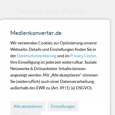
Terrorgruppe - Rust In
Pieces
Medienkonverter.de
Das Album "Rust in Pieces" soll das neunte und
auch letzte Album der Band werden.Warum?
Wir verwenden Cookies zur Optimierung unserer
Nun, Sänger
Webseite. Details und Einstellungen finden Sie in
der
Datenschutzerklärung
und im
Privacy Center
.
Ihre Einwilligung ist jederzeit widerrufbar. Soziale
System - Sample & Hold
Netzwerke & Drittanbieter-Inhalte können
angezeigt werden. Mit „Alle akzeptieren“ stimmen
Sie (widerruflich) auch einer Datenverarbeitung
Höre ich mir die Alben von Carboneids
außerhalb des EWR zu (Art. 49 (1) (a) DSGVO).
(„Synthsyc“) und System („Sample & Hold“)
direkt hintereinande
Alle akzeptieren
Einstellungen
© 1998 - 2026 Medienkonverter.de