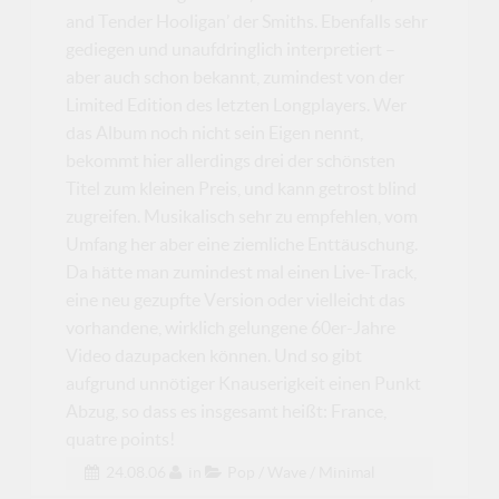
and Tender Hooligan’ der Smiths. Ebenfalls sehr
gediegen und unaufdringlich interpretiert –
aber auch schon bekannt, zumindest von der
Limited Edition des letzten Longplayers. Wer
das Album noch nicht sein Eigen nennt,
bekommt hier allerdings drei der schönsten
Titel zum kleinen Preis, und kann getrost blind
zugreifen. Musikalisch sehr zu empfehlen, vom
Umfang her aber eine ziemliche Enttäuschung.
Da hätte man zumindest mal einen Live-Track,
eine neu gezupfte Version oder vielleicht das
vorhandene, wirklich gelungene 60er-Jahre
Video dazupacken können. Und so gibt
aufgrund unnötiger Knauserigkeit einen Punkt
Abzug, so dass es insgesamt heißt: France,
quatre points!
24.08.06
in
Pop / Wave / Minimal