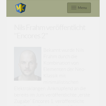
Menu
Nils Frahm veröffentlicht
"Encores 2"
Bekannt wurde Nils
Frahm durch die
Kombination von
Elementen der Neo-
Klassik mit
minimalistischen
Elektroklängen. Anknüpfend an die
bereits im Juni veröffentlichte „erste
Zugabe“ Encores 1, veröffentlicht