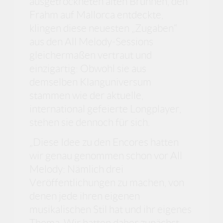
ausgetrockneten alten Brunnen, den
Frahm auf Mallorca entdeckte,
klingen diese neuesten „Zugaben“
aus den All Melody-Sessions
gleichermaßen vertraut und
einzigartig: Obwohl sie aus
demselben Klanguniversum
stammen wie der aktuelle,
international gefeierte Longplayer,
stehen sie dennoch für sich.
„Diese Idee zu den Encores hatten
wir genau genommen schon vor All
Melody: Nämlich drei
Veröffentlichungen zu machen, von
denen jede ihren eigenen
musikalischen Stil hat und ihr eigenes
Thema. Wir hatten daher zunächst