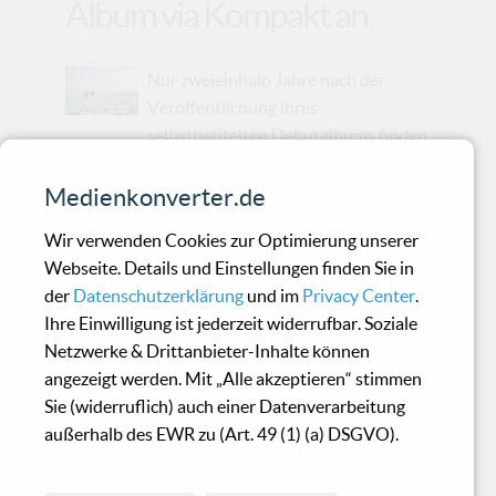
Album via Kompakt an
Nur zweieinhalb Jahre nach der
Veröffentlichung ihres
selbstbetitelten Debutalbums finden
sich Weval zurück "an jenem Ort, an dem sich
alles spontan, neu und aufregend anfühlt - so
Medienkonverter.de
wie als wir anfingen zusammen Musik zu
Wir verwenden Cookies zur Optimierung unserer
schreiben". An diesem Ort entstand "The
Webseite. Details und Einstellungen finden Sie in
Weight", ihr zweiter Longplayer, auf dem Weval
der
Datenschutzerklärung
und im
Privacy Center
.
sich ganz den Pop-verliebten, Nostalgie-
Ihre Einwilligung ist jederzeit widerrufbar. Soziale
freundlichen Facetten ihres Sounds öffnen.
Netzwerke & Drittanbieter-Inhalte können
Stetig um den sehnsuchtsvollen Strahlenkranz
angezeigt werden. Mit „Alle akzeptieren“ stimmen
ihrer Melodien tanzend, legt diese Platte noch
Sie (widerruflich) auch einer Datenverarbeitung
vielschichtigere, mit feinster Präzision
außerhalb des EWR zu (Art. 49 (1) (a) DSGVO).
gewobene Gefühlswelten frei. Der schwer aus
gewaltigen Gewitterwolken tropfen...