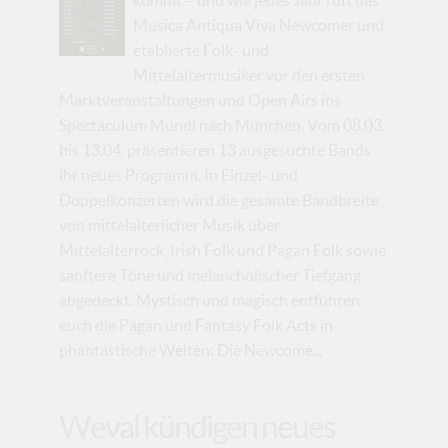
kommt – und wie jedes Jahr ruft das
Musica Antiqua Viva Newcomer und
etablierte Folk- und
Mittelaltermusiker vor den ersten
Marktveranstaltungen und Open Airs ins
Spectaculum Mundi nach München. Vom 08.03.
bis 13.04. präsentieren 13 ausgesuchte Bands
ihr neues Programm. In Einzel- und
Doppelkonzerten wird die gesamte Bandbreite
von mittelalterlicher Musik über
Mittelalterrock, Irish Folk und Pagan Folk sowie
sanftere Töne und melancholischer Tiefgang
abgedeckt. Mystisch und magisch entführen
euch die Pagan und Fantasy Folk Acts in
phantastische Welten: Die Newcome...
Weval kündigen neues