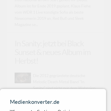
Album ist für Ende 2019 geplant. Klaus Fiehe
vom WDR 1 Live kündigte Sofia als beste
Newcomerin 2019 an, Red Bull und Sleek
Magazine se...
In Sanity: jetzt bei Black
Sunset & neues Album im
Herbst!
Die 2012 gegründete deutsche
Melodic Death Metal Band "In
Sanity" sind nicht nur dem Wahnsinn
nah, sondern ab sofort Teil der Black Sunset /
MDD Records Familie! Das Sextett hat die
Medienkonverter.de
Arbeiten an ihrem mittlerweile dritten Album