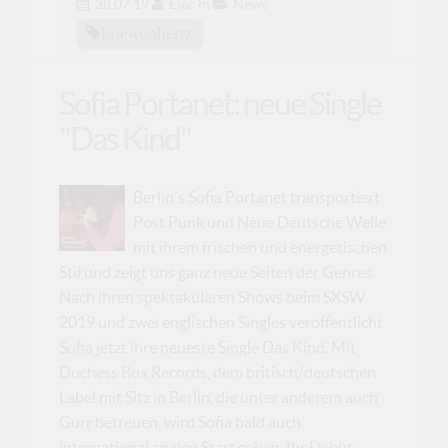
28.07.19
Elec
in
News
Loewenhertz
Sofia Portanet: neue Single
"Das Kind"
Berlin's Sofia Portanet transportiert
Post Punk und Neue Deutsche Welle
mit ihrem frischen und energetischen
Stil und zeigt uns ganz neue Seiten der Genres.
Nach ihren spektakulären Shows beim SXSW
2019 und zwei englischen Singles veröffentlicht
Sofia jetzt ihre neueste Single Das Kind. Mit
Duchess Box Records, dem britisch/deutschen
Label mit Sitz in Berlin, die unter anderem auch
Gurr betreuen, wird Sofia bald auch
international an den Start gehen. Ihr Debüt