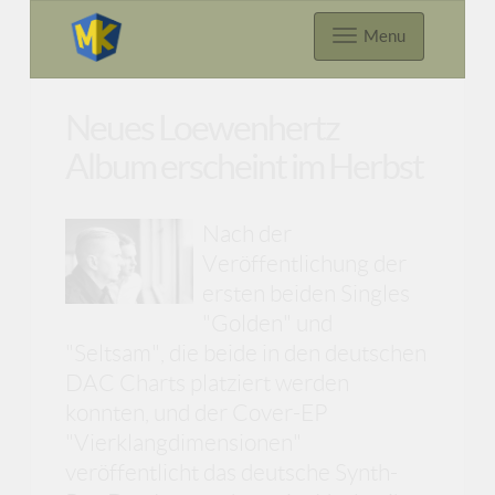
Menu
Neues Loewenhertz
Album erscheint im Herbst
Nach der
Veröffentlichung der
ersten beiden Singles
"Golden" und
"Seltsam", die beide in den deutschen
DAC Charts platziert werden
konnten, und der Cover-EP
"Vierklangdimensionen"
veröffentlicht das deutsche Synth-