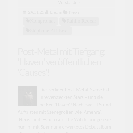
Verständnis.
24.01.25
Elec
in
News
Kompromat
Rahim Redcar
Stéphane Alf Briat
Post-Metal mit Tiefgang:
'Haven' veröffentlichen
'Causes'!
Die Berliner Post-Metal-Szene hat
ihre versteckten Stars – und sie
heißen 'Haven'! Nach zwei EPs und
Auftritten mit Szenegrößen wie 'Amenra',
'Hexis' und 'Esben And The Witch' bringen sie
nun ihr mit Spannung erwartetes Debütalbum