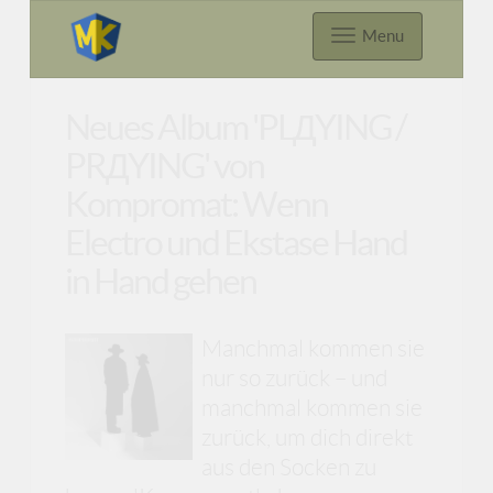
Menu
Neues Album 'PLДYING /
PRДYING' von
Kompromat: Wenn
Electro und Ekstase Hand
in Hand gehen
Manchmal kommen sie
nur so zurück – und
manchmal kommen sie
zurück, um dich direkt
aus den Socken zu