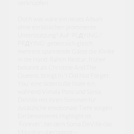
verknüpfen.
Doch was wäre ein neues Album
ohne ein bisschen prominente
Unterstützung? Auf 'PLДYING /
PRДYING' geben sich gleich
mehrere spannende Gäste die Klinke
in die Hand. Rahim Redcar, früher
bekannt als Christine And The
Queens, bringt in 'I Did Not Forget
You' eine bittersüße Note ein,
während Vimala Pons und Sonia
DeVille mit ihren Stimmen für
zusätzliche emotionale Tiefe sorgen.
Ein besonderes Highlight ist
'Forever', bei dem Sonia DeVille das
Mikrofon übernimmt –