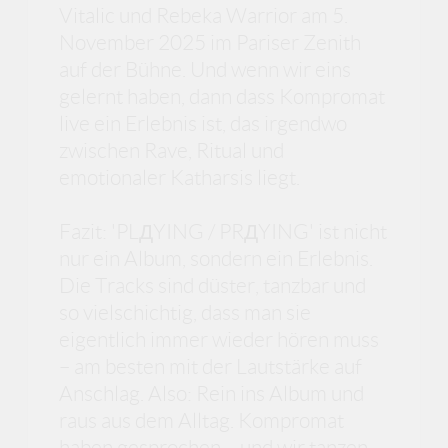
Vitalic und Rebeka Warrior am 5.
November 2025 im Pariser Zenith
auf der Bühne. Und wenn wir eins
gelernt haben, dann dass Kompromat
live ein Erlebnis ist, das irgendwo
zwischen Rave, Ritual und
emotionaler Katharsis liegt.
Fazit: 'PLДYING / PRДYING' ist nicht
nur ein Album, sondern ein Erlebnis.
Die Tracks sind düster, tanzbar und
so vielschichtig, dass man sie
eigentlich immer wieder hören muss
– am besten mit der Lautstärke auf
Anschlag. Also: Rein ins Album und
raus aus dem Alltag. Kompromat
haben gesprochen – und wir tanzen.