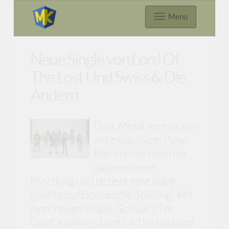
Menu
Neue Single von Lord Of
The Lost Und Swiss & Die
Andern
Dark Metal vereint sich
mit explosivem Punk
Rap in einer noch nie
dagewesenen
Mischung und bezieht eine klare
gesellschaftspolitische Stellung! Mit
ihrer neuen Single „Schwarz Tot
Gold“ eröffnen Lord Of The Lost und