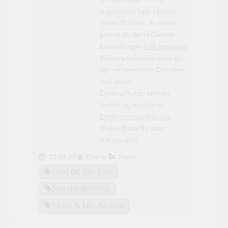
zugestimmt hast. Um das
Video/Bild/etc. zu sehen,
kannst du deine Cookie-
Einstellungen
hier anpassen
.
Weitere Informationen zu
den verwendeten Diensten
und deren
Datenschutzpraktiken
findest du in unserer
Datenschutzerklärung
.
Vielen Dank für dein
Verständnis.
13.09.20
Elec
in
News
Lord Of The Lost
Napalm Records
Swiss & Die Andern