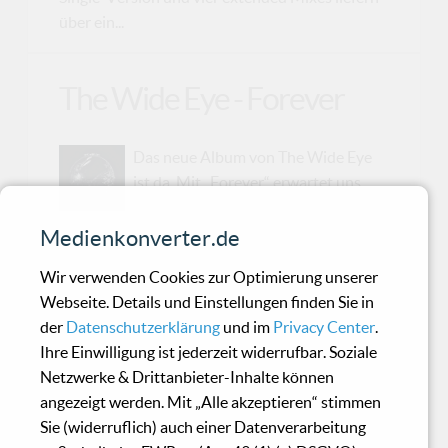
über ein...
The Wide Eye - Forever
Das neue Album von The Wide Eye
ist da. Mit „Forever“ erwartet uns
verträumt melancholischer Gesang,
eingebettet in kontrastreiche Elektronik. Und so
Medienkonverter.de
macht auch gleich der Titelsong „Forever“
Wir verwenden Cookies zur Optimierung unserer
melodisch den Auftakt – mäßig schnell, dumpfe
Webseite. Details und Einstellungen finden Sie in
Drums, ein zartes Wave-Synth-Gemisch und
der
Datenschutzerklärung
und im
Privacy Center
.
eine glasklare Stimme. „Now you are gone… I
Ihre Einwilligung ist jederzeit widerrufbar. Soziale
feel you now… Dreams never end. I`m lost…” In
Netzwerke & Drittanbieter-Inhalte können
„Mouth“ setzt sich der tieftraurige Gesang fort.
angezeigt werden. Mit „Alle akzeptieren“ stimmen
Die Stimme auf den poppigen Drums wirkt wie
Sie (widerruflich) auch einer Datenverarbeitung
aus einem Traum. Bringt sie die Sünde mit, die