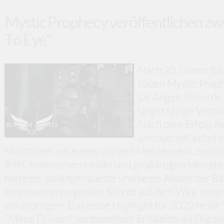
Mystic Prophecy veröffentlichen zwe
To Eye"
Nach 20 Jahren Ban
haben Mystic Prophe
Of Angels Records 
längst fällige Verbi
Nach dem Erfolg i
Uncovered" kehrt e
Maschinen mit einem wahren Meisterwerk zurück, 
Riffs, hymnischen Hooks und großartigen Melodien. 
härteste, punktgenaueste und beste Album der Ba
einen weiteren großen Schritt auf dem Weg in d
voranbringen. Das erste Highlight für 2020 heißt "
"Metal Divison" vorbestellen! Erhältlich als Digip