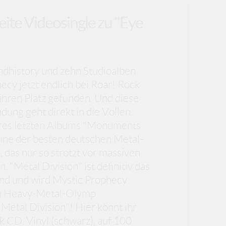
ite Videosingle zu "Eye
dhistory und zehn Studioalben
cy jetzt endlich bei Roar! Rock
ihren Platz gefunden. Und diese
ndung geht direkt in die Vollen.
hres letzten Albums "Monuments
ine der besten deutschen Metal-
das nur so strotzt vor massiven
"Metal Division" ist definitiv das
nd und wird Mystic Prophecy
en Heavy-Metal-Olymp
Metal Division"! Hier könnt ihr
ak CD, Vinyl (schwarz), auf 100