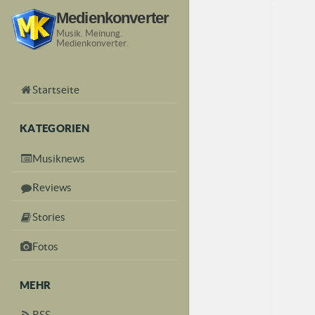
Medienkonverter
Musik. Meinung.
Medienkonverter.
Startseite
KATEGORIEN
Musiknews
Reviews
Stories
Fotos
MEHR
RSS