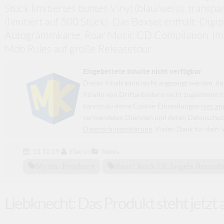
Stück limitiertes buntes Vinyl (blau/weiss, transpar
(limitiert auf 500 Stück). Das Boxset enthält: Digi
Autogrammkarte, Roar Music CD Compilation. Im
Mob Rules auf große Releasetour.
Eingebettete Inhalte nicht verfügbar
Dieser Inhalt kann nicht angezeigt werden, 
Inhalte von Drittanbietern nicht zugestimmt h
kannst du deine Cookie-Einstellungen
hier an
verwendeten Diensten und deren Datenschutzp
Datenschutzerklärung
. Vielen Dank für dein 
13.12.19
Elec
in
News
Mystic Prophecy
Roar! Rock Of Angels Record
Liebknecht: Das Produkt steht jetzt 