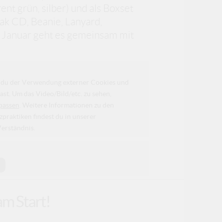
ent grün, silber) und als Boxset
pak CD, Beanie, Lanyard,
 Januar geht es gemeinsam mit
da du der Verwendung externer Cookies und
ast. Um das Video/Bild/etc. zu sehen,
passen
. Weitere Informationen zu den
raktiken findest du in unserer
Verständnis.
s
am Start!