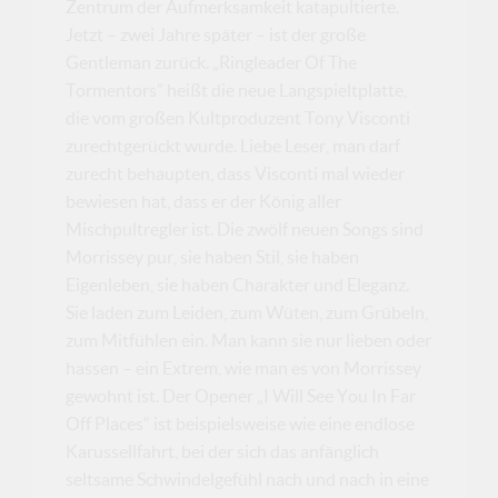
Zentrum der Aufmerksamkeit katapultierte.
Jetzt – zwei Jahre später – ist der große
Gentleman zurück. „Ringleader Of The
Tormentors” heißt die neue Langspieltplatte,
die vom großen Kultproduzent Tony Visconti
zurechtgerückt wurde. Liebe Leser, man darf
zurecht behaupten, dass Visconti mal wieder
bewiesen hat, dass er der König aller
Mischpultregler ist. Die zwölf neuen Songs sind
Morrissey pur, sie haben Stil, sie haben
Eigenleben, sie haben Charakter und Eleganz.
Sie laden zum Leiden, zum Wüten, zum Grübeln,
zum Mitfühlen ein. Man kann sie nur lieben oder
hassen – ein Extrem, wie man es von Morrissey
gewohnt ist. Der Opener „I Will See You In Far
Off Places“ ist beispielsweise wie eine endlose
Karussellfahrt, bei der sich das anfänglich
seltsame Schwindelgefühl nach und nach in eine