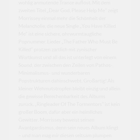
wohlig anmutende Trance auflöst. Mit dem
zweiten Titel „Dear God, Please Help Me” zeigt
Morrissey einmal mehr die Schönheit der
Melancholie, die neue Single „You Have Killed
Me“ ist eine sichere, ohrwurmtaugliche
Popnummer, Lieder „The Father Who Must Be
Killed” protzen zärtlich mit zynischer
Wortkunst und all das ist unterlegt von einem
Sound, der zwischen den Zeilen von Pathos-,
Minimalismus- und wunderbaren
Popstrukturen dahinschwebt. Großartig! Als
kleiner Wehmutstropfen bleibt einzig und allein
die gewisse Berechenbarkeit des Albums
zurück. „Ringleader Of The Tormentors” ist kein
großer Boom, dafür aber ein heimliches
Gewitter. Morrissey beweist seinen
Avantgardismus, denn sein neues Album klingt
– und man mag mir diesen seltsam plumpen