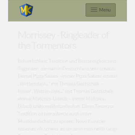
Menu
Morrissey - Ringleader of
the Tormentors
Beharrlichkeit, Tradition und Beständigkeit sind
Tugenden, die man in Deutschland sehr schätzt:
Einmal Pizza Salami - immer Pizza Salami, einmal
„Wetten dass...“ mit Thomas Gottschalk –
immer „Wetten dass...“ mit Thomas Gottschalk,
einmal Mallorca-Urlaub – immer Mallorca-
Urlaub undsoweiterundsofort. Diese Treue zur
Tradition ist hierzulande auch in der
Musiklandschaft zu spüren: Neue Künstler
haben es oft schwer, es sei denn man heißt Grup