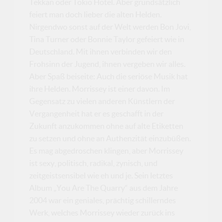
Tekkan oder Tokio Hotel. Aber grundsätzlich
feiert man doch lieber die alten Helden.
Nirgendwo sonst auf der Welt werden Bon Jovi,
Tina Turner oder Bonnie Taylor gefeiert wie in
Deutschland. Mit ihnen verbinden wir den
Frohsinn der Jugend, ihnen vergeben wir alles.
Aber Spaß beiseite: Auch die seriöse Musik hat
ihre Helden. Morrissey ist einer davon. Im
Gegensatz zu vielen anderen Künstlern der
Vergangenheit hat er es geschafft in der
Zukunft anzukommen ohne auf alte Etiketten
zu setzen und ohne an Authenzität einzubüßen.
Es mag abgedroschen klingen, aber Morrissey
ist sexy, politisch, radikal, zynisch, und
zeitgeistsensibel wie eh und je. Sein letztes
Album „You Are The Quarry“ aus dem Jahre
2004 war ein geniales, prächtig schillerndes
Werk, welches Morrissey wieder zurück ins