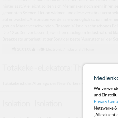
hinterlässt. Vielleicht sollten sich Memmaker noch mehr ihren s
genannten Science-Fiction widmen und diese verstärkt verarbeit
Stil entwickelt. Ansonsten werden sie womöglich schon mit ein
grauen Masse verschwinden. "Insomnia" ist ein sehr schönes Bei
Die 12 außen vor lassend, zwischen rauchigem Industrial und k
Breakbeats unterlegt ist der Song der beste 'Ausrutscher' der Sc
20.01.08
in
Electronic / Industrial / Noise
Totakeke - eLekatota: The Other Sid
Medienko
Totakeke ist das Alter Ego des New Yorkers Frank Mokros, der si
Wir verwende
und Einstellu
Isolation - Isolation
Privacy Cent
Netzwerke & 
„Alle akzepti