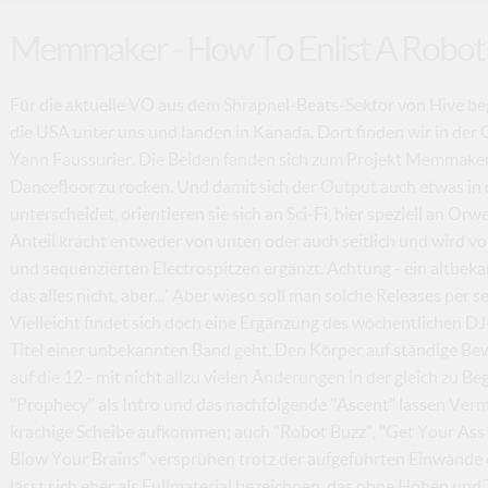
Memmaker - How To Enlist A Robot 
Für die aktuelle VÖ aus dem Shrapnel-Beats-Sektor von Hive be
die USA unter uns und landen in Kanada. Dort finden wir in d
Yann Faussurier. Die Beiden fanden sich zum Projekt Memmake
Dancefloor zu rocken. Und damit sich der Output auch etwas in
unterscheidet, orientieren sie sich an Sci-Fi, hier speziell an Or
Anteil kracht entweder von unten oder auch seitlich und wird 
und sequenzierten Electrospitzen ergänzt. Achtung - ein altbeka
das alles nicht, aber...' Aber wieso soll man solche Releases per 
Vielleicht findet sich doch eine Ergänzung des wöchentlichen D
Titel einer unbekannten Band geht. Den Körper auf ständige Bew
auf die 12 - mit nicht allzu vielen Änderungen in der gleich zu B
"Prophecy" als Intro und das nachfolgende "Ascent" lassen Ve
krachige Scheibe aufkommen; auch "Robot Buzz", "Get Your Ass
Blow Your Brains" versprühen trotz der aufgeführten Einwände e
lässt sich eher als Füllmaterial bezeichnen, das ohne Höhen und