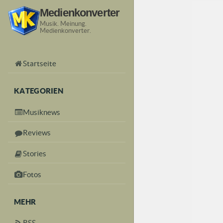
Medienkonverter
Musik. Meinung.
Medienkonverter.
Startseite
KATEGORIEN
Musiknews
Reviews
Stories
Fotos
MEHR
RSS