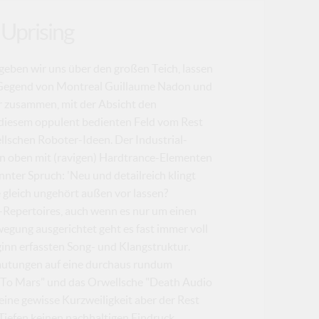
Uprising
geben wir uns über den großen Teich, lassen
er Gegend von Montreal Guillaume Nadon und
r zusammen, mit der Absicht den
 diesem oppulent bedienten Feld vom Rest
wellschen Roboter-Ideen. Der Industrial-
von oben mit (ravigen) Hardtrance-Elementen
nnter Spruch: 'Neu und detailreich klingt
se gleich ungehört außen vor lassen?
J-Repertoires, auch wenn es nur um einen
egung ausgerichtet geht es fast immer voll
eginn erfassten Song- und Klangstruktur.
rmutungen auf eine durchaus rundum
 To Mars" und das Orwellsche "Death Audio
ine gewisse Kurzweiligkeit aber der Rest
 Tiefen keinen nachhaltigen Eindruck