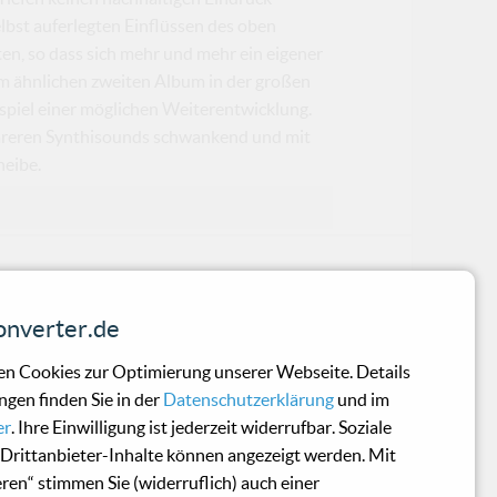
elbst auferlegten Einflüssen des oben
en, so dass sich mehr und mehr ein eigener
em ähnlichen zweiten Album in der großen
spiel einer möglichen Weiterentwicklung.
lareren Synthisounds schwankend und mit
heibe.
e Of The Tracks
nverter.de
ch neben Ativ vor allem mit seinem Pr
n Cookies zur Optimierung unserer Webseite. Details
ngen finden Sie in der
Datenschutzerklärung
und im
er
. Ihre Einwilligung ist jederzeit widerrufbar. Soziale
Drittanbieter-Inhalte können angezeigt werden. Mit
eren“ stimmen Sie (widerruflich) auch einer