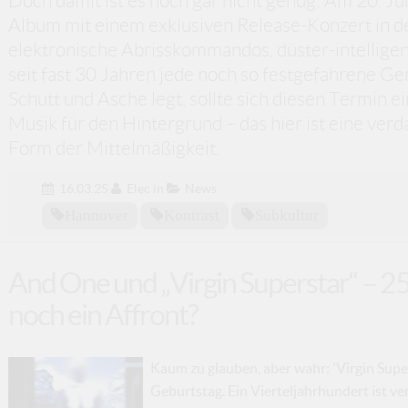
Doch damit ist es noch gar nicht genug: Am 20. Ju
Album mit einem exklusiven Release-Konzert in d
elektronische Abrisskommandos, düster-intelligent
seit fast 30 Jahren jede noch so festgefahrene G
Schutt und Asche legt, sollte sich diesen Termin e
Musik für den Hintergrund – das hier ist eine v
Form der Mittelmäßigkeit.
16.03.25
Elec
in
News
Hannover
Kontrast
Subkultur
And One und „Virgin Superstar“ – 2
noch ein Affront?
Kaum zu glauben, aber wahr: 'Virgin Super
Geburtstag. Ein Vierteljahrhundert ist v