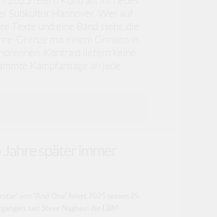
ni 2025 feiern Kontrast ihr neues
er Subkultur Hannover. Wer auf
e Texte und eine Band steht, die
enre-Grenze mit einem Grinsen in
inbrennen. Kontrast liefern keine
erdammte Kampfansage an jede
5 Jahre später immer
star' von 'And One' feiert 2025 seinen 25.
ergangen, seit Steve Naghavi die EBM-