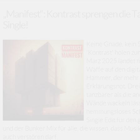
„Manifest“: Kontrast sprengen die T
Single!
Keine Gnade, kein S
'Kontrast' holen zu
März 2025 landet m
Waffe auf den digit
Hammer, der mehr Dr
Erklärungsnot. Drei
tanzbarer als die an
Wände wackeln läss
hemmungsloses Schw
Single Edit für de
und der Bunker Mix für alle, die wissen, dass Musi
auch verstören darf.