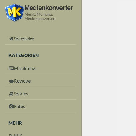
Medienkonverter
Musik. Meinung.
Medienkonverter.
Startseite
KATEGORIEN
Musiknews
Reviews
Stories
Fotos
MEHR
RSS