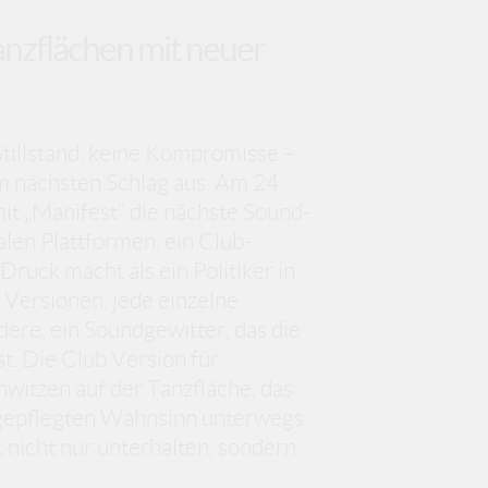
anzflächen mit neuer
tillstand, keine Kompromisse –
m nächsten Schlag aus. Am 24.
it „Manifest“ die nächste Sound-
alen Plattformen, ein Club-
uck macht als ein Politiker in
 Versionen, jede einzelne
dere, ein Soundgewitter, das die
t. Die Club Version für
itzen auf der Tanzfläche, das
n gepflegten Wahnsinn unterwegs
k nicht nur unterhalten, sondern