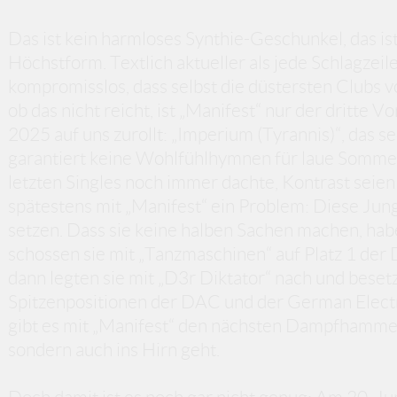
Das ist kein harmloses Synthie-Geschunkel, das ist
Höchstform. Textlich aktueller als jede Schlagzeil
kompromisslos, dass selbst die düstersten Clubs 
ob das nicht reicht, ist „Manifest“ nur der dritte V
2025 auf uns zurollt: „Imperium (Tyrannis)“, das 
garantiert keine Wohlfühlhymnen für laue Sommer
letzten Singles noch immer dachte, Kontrast seien
spätestens mit „Manifest“ ein Problem: Diese Jun
setzen. Dass sie keine halben Sachen machen, habe
schossen sie mit „Tanzmaschinen“ auf Platz 1 der 
dann legten sie mit „D3r Diktator“ nach und besetz
Spitzenpositionen der DAC und der German Electr
gibt es mit „Manifest“ den nächsten Dampfhammer, 
sondern auch ins Hirn geht.