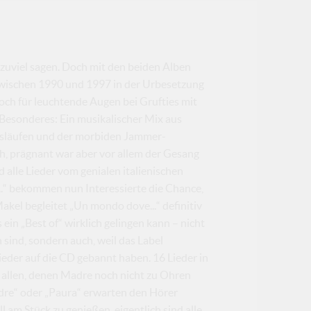
lzuviel sagen. Doch mit den beiden Alben
zwischen 1990 und 1997 in der Urbesetzung
ch für leuchtende Augen bei Grufties mit
Besonderes: Ein musikalischer Mix aus
ssläufen und der morbiden Jammer-
, prägnant war aber vor allem der Gesang
alle Lieder vom genialen italienischen
..“ bekommen nun Interessierte die Chance,
Makel begleitet „Un mondo dove...“ definitiv
ein „Best of“ wirklich gelingen kann – nicht
 sind, sondern auch, weil das Label
eder auf die CD gebannt haben. 16 Lieder in
 allen, denen Madre noch nicht zu Ohren
dre“ oder „Paura“ erwarten den Hörer
 am Stück zu genießen, eigentlich sind alle