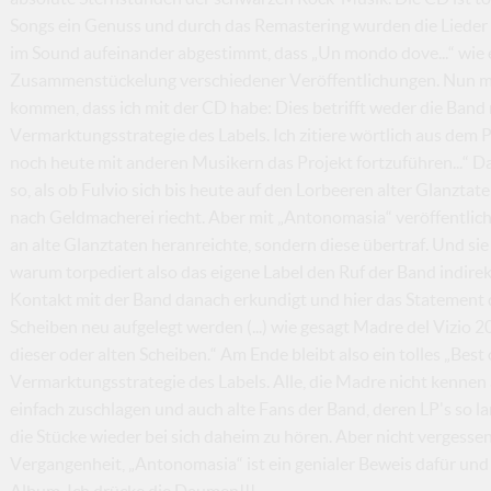
Songs ein Genuss und durch das Remastering wurden die Lieder n
im Sound aufeinander abgestimmt, dass „Un mondo dove...“ wie e
Zusammenstückelung verschiedener Veröffentlichungen. Nun m
kommen, dass ich mit der CD habe: Dies betrifft weder die Band
Vermarktungsstrategie des Labels. Ich zitiere wörtlich aus dem 
noch heute mit anderen Musikern das Projekt fortzuführen...“ Das 
so, als ob Fulvio sich bis heute auf den Lorbeeren alter Glanzt
nach Geldmacherei riecht. Aber mit „Antonomasia“ veröffentlich
an alte Glanztaten heranreichte, sondern diese übertraf. Und sie
warum torpediert also das eigene Label den Ruf der Band indire
Kontakt mit der Band danach erkundigt und hier das Statement der
Scheiben neu aufgelegt werden (...) wie gesagt Madre del Vizio 2
dieser oder alten Scheiben.“ Am Ende bleibt also ein tolles „Best
Vermarktungsstrategie des Labels. Alle, die Madre nicht kenne
einfach zuschlagen und auch alte Fans der Band, deren LP's so l
die Stücke wieder bei sich daheim zu hören. Aber nicht vergessen
Vergangenheit, „Antonomasia“ ist ein genialer Beweis dafür und
Album. Ich drücke die Daumen!!!