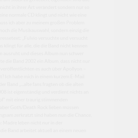
icht in ihrer Art verändert sondern nur so
ine normale CD klingt und nicht wie eine
uss ich aber zu meinem großen Problem
 noch die Musikauswahl, sondern einzig die
Pressetext: „Fulvio versuchte und versucht
klingt für alle, die die Band nicht kennen
aten ausruht und dieses Album nun schwer
te die Band 2002 ein Album, dass nicht nur
 veröffentlichten es auch über Apollyon –
kt? Ich habe mich in einem kurzem E-Mail
 Band „...alte fans fragten ob die alten
008 ist eigenständig und verdient nichts an
 of“ mit einer traurig stimmenden
n aber Goth/Death Rock lieben müssen
angsam zerkratzt sind haben nun die Chance,
: Madre leben nicht nur in der
 die Band arbeitet aktuell an einem neuen