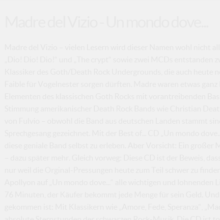
Madre del Vizio - Un mondo dove...
Madre del Vizio – vielen Lesern wird dieser Namen wohl nicht al
„Dio! Dio! Dio!“ und „The crypt“ sowie zwei MCDs entstanden 
Klassiker des Goth/Death Rock Undergrounds, die auch heute no
Faible für Vogelnester sorgen dürften. Madre waren etwas ganz 
Elementen des klassischen Goth Rocks mit vorantreibenden Ba
Stimmung amerikanischer Death Rock Bands wie Christian Death
von Fulvio – obwohl die Band aus deutschen Landen stammt sind 
Sprechgesang gezeichnet. Mit der Best of... CD „Un mondo dove.
diese geniale Band selbst zu erleben. Aber Vorsicht: Ein großer 
– dazu später mehr. Gleich vorweg: Diese CD ist der Beweis, dass 
nur weil die Orginal-Pressungen heute zum Teil schwer zu finden
Apollyon auf „Un mondo dove...“ alle wichtigen und lohnenden Li
76 Minuten, der Käufer bekommt jede Menge für sein Geld. Und
gekommen ist: Mit Klassikern wie „Amore, Fede, Speranza“, „Ma
absolute Sternstunden der schwarzen Rock-Musik. Die CD ist toll