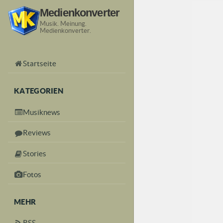
Medienkonverter
Musik. Meinung.
Medienkonverter.
Startseite
KATEGORIEN
Musiknews
Reviews
Stories
Fotos
MEHR
RSS