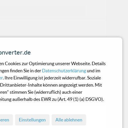
004 die Sonnenbrillen im Gepäck und sch
nverter.de
n Cookies zur Optimierung unserer Webseite. Details
ie Travel Guide UK &
ngen finden Sie in der
Datenschutzerklärung
und im
er
. Ihre Einwilligung ist jederzeit widerrufbar. Soziale
Drittanbieter-Inhalte können angezeigt werden. Mit
eren“ stimmen Sie (widerruflich) auch einer
en mir als eine spannende Sache. Und we
itung außerhalb des EWR zu (Art. 49 (1) (a) DSGVO).
ieren
Einstellungen
Alle ablehnen