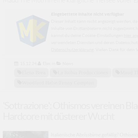
Maud The Moth in eine klangliche Tiefsee voller 
Eingebettete Inhalte nicht verfügbar
Dieser Inhalt kann nicht angezeigt werden, 
Inhalte von Drittanbietern nicht zugestimmt h
kannst du deine Cookie-Einstellungen
hier an
verwendeten Diensten und deren Datenschutzp
Datenschutzerklärung
. Vielen Dank für dein 
15.12.24
Elec
in
News
Elena Brea
La Rubia Producciones
Maud T
Woodford Halse/fenny Compton
'Sottrazione': Othismos vereinen Bl
Hardcore mit düsterer Wucht
Italienische Abrissbirne gefällig? Othismo