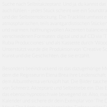
Suche nach Selbstakzeptanz. Und ja, du kannst das
auch fühlen – jedes Stück scheint wie ein Soundt
und der Selbstentdeckung. Die Tracklist umfasst
atmosphärischen, teils avantgardistischen Stücke
und warmen, hoffnungsvollen Akzenten balanciere
verschiedenen Formaten: digital und auf CD via 'Th
Rubia Producciones' und als Kassette durch 'Wo
Unterstützt wurde die Produktion von 'Creative S
Kunst und die Geschichten, die sie erzählt.
Besonders beeindruckend ist das dazugehörige Mu
dem die Regisseurin Elena Brea ihre Leidenschaf
dem Albumthema verknüpft hat. Die Bilder tauchen
von Schmerz, Akzeptanz und Selbstliebe ein. Das E
das ebenso hypnotisch wie bewegend ist. Also, ma
Kalender und sichere dir dein Exemplar von 'The Dis