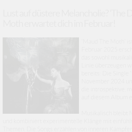
Lust auf düstere Melancholie? 'The 
Moth erwartet dich im Februar!
'Maud The Moth' ist
Februar 2025 ersche
das sowohl musikali
Linie überzeugen wi
bereits: Die Single
November 2024 und 
die introspektive, 
auf diesem Album e
Musikalisch bleibt 
und kombiniert experimentelle Klänge mit einfüh
Themen. Die Songs erzählen von inneren Kämpfen