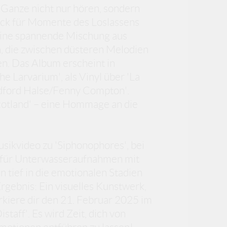
 Ganze nicht nur hören, sondern
rack für Momente des Loslassens
 eine spannende Mischung aus
n, die zwischen düsteren Melodien
n. Das Album erscheint in
e Larvarium', als Vinyl über 'La
odford Halse/Fenny Compton'.
cotland' – eine Hommage an die
sikvideo zu 'Siphonophores', bei
t für Unterwasseraufnahmen mit
 tief in die emotionalen Stadien
rgebnis: Ein visuelles Kunstwerk,
rkiere dir den 21. Februar 2025 im
taff'. Es wird Zeit, dich von