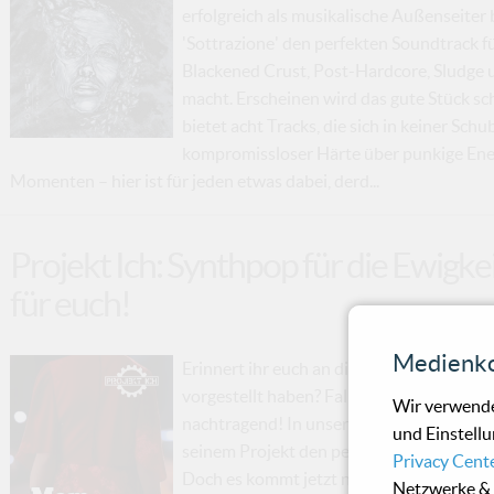
erfolgreich als musikalische Außenseiter
'Sottrazione' den perfekten Soundtrack f
Blackened Crust, Post-Hardcore, Sludge und
macht. Erscheinen wird das gute Stück s
bietet acht Tracks, die sich in keiner Sch
kompromissloser Härte über punkige Ene
Momenten – hier ist für jeden etwas dabei, derd...
Projekt Ich: Synthpop für die Ewigke
für euch!
Medienko
Erinnert ihr euch an die Synthpop-Hymne 
vorgestellt haben? Falls nicht, habt ihr wi
Wir verwende
nachtragend! In unserem Artikel haben wir
und Einstellu
seinem Projekt den perfekten Soundtrack 
Privacy Cent
Doch es kommt jetzt noch besser: Vor we
Netzwerke & 