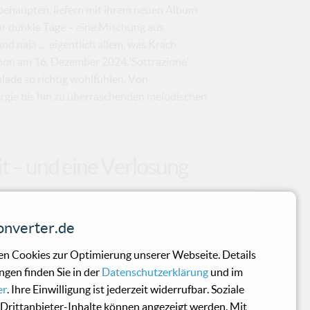
 behaupten, liefern mit ihrem neuen Album
ür dunkle Tage – eine Mischung aus
 naja .... eigentlich allem, was Krach
chon am 16. Dezember 2024.'Sottrazione'
ublade so richtig wohlfühlen. Von
rgie bis hin zu überraschenden melodischen
it – und eine Verlosung
nverter.de
„Mom“ von Projekt Ich, die wir kürzlich
rklich etwas verpasst – aber wir sind ja nicht
n Cookies zur Optimierung unserer Webseite. Details
 euch bereits erzählt, wie Ulf Müller mit
ngen finden Sie in der
Datenschutzerklärung
und im
für alle Mütter dieser Welt geschaffen hat.
er
. Ihre Einwilligung ist jederzeit widerrufbar. Soziale
nigen Tagen ist das passende Musikvideo
Drittanbieter-Inhalte können angezeigt werden. Mit