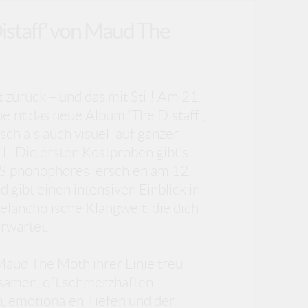
Distaff' von Maud The
 zurück – und das mit Stil! Am 21.
int das neue Album 'The Distaff',
sch als auch visuell auf ganzer
ll. Die ersten Kostproben gibt’s
 'Siphonophores' erschien am 12.
gibt einen intensiven Einblick in
melancholische Klangwelt, die dich
rwartet.
Maud The Moth ihrer Linie treu
lsamen, oft schmerzhaften
, emotionalen Tiefen und der