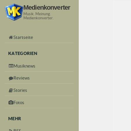
Medienkonverter
Musik. Meinung.
Medienkonverter.
Startseite
KATEGORIEN
Musiknews
Reviews
Stories
Fotos
MEHR
RSS