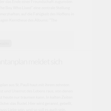
 der das Ende einer Freundschaft zugunsten
The Boy Who Lived" eine zentrale Stellung
hmerzhaften, auf die Fähigkeit des Hoffens in
 sagen Kernthese des Albums: "The
wains
tanplan meldet sich
an aus St. Pauli haut mit ihrem zehnten
st und Unernst des Lebens raus, von denen
 heute nur träumen kann. In kalten Zeiten
che: das Rudel. Hier wird gerannt, gebellt,
ss Liebe sein, und so soll es auch sein.