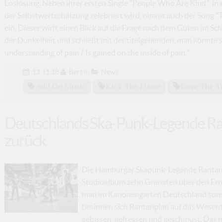
Loslösung. Neben ihrer ersten Single "People Who Are Kind", in
der Selbstwertschätzung zelebriert wird, nimmt auch der Song "
ein. Dieser wirft einen Blick auf die Frage nach dem Guten im Sc
der Dunkelheit und schließt mit der titelgebenden, man könnte
understanding of pain / Is gained on the inside of pain."
13.11.18
Bert
in
News
Add On Music
Kick The Flame
Love The T
Deutschlands Ska-Punk-Legende Ran
zurück
Die Hamburger Skapunk-Legende Rantanpl
Studioalbum zehn Granaten über den Ern
man im Kanonengarten Deutschland sonst
besinnen sich Rantanplan auf das Wesentli
gebissen, gefressen und geschmust. Das mu