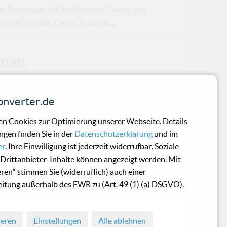
te Rockmusik mit intelligenten Texten und
t mehr vorbei. Dieser Sound au...
m an
me des niederländischen Komponisten
nverter.de
Machinefabriek mithilfe von
n sowie allerhand anderem HiFi-
n Cookies zur Optimierung unserer Webseite. Details
fend abstrakte Soundlandschaften entwirft.
ngen finden Sie in der
Datenschutzerklärung
und im
der dabei Unterstützung: Peter Broderick,
er
. Ihre Einwilligung ist jederzeit widerrufbar. Soziale
acda, Terence Hannum (Locrian) liehen dem
Drittanbieter-Inhalte können angezeigt werden. Mit
bei dienten diese nicht nur als bloßes
eren“ stimmen Sie (widerruflich) auch einer
m...
itung außerhalb des EWR zu (Art. 49 (1) (a) DSGVO).
ieren
Einstellungen
Alle ablehnen