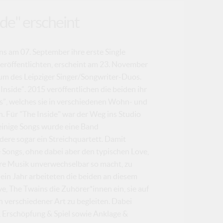
ide" erscheint
s am 07. September ihre erste Single
eröffentlichten, erscheint am 23. November
um des Leipziger Singer/Songwriter-Duos.
nside”. 2015 veröffentlichen die beiden ihr
”, welches sie in verschiedenen Wohn- und
ür "The Inside" war der Weg ins Studio
einige Songs wurde eine Band
dere sogar ein Streichquartett. Damit
e Songs, ohne dabei aber den typischen Love,
re Musik unverwechselbar so macht, zu
 ein Jahr arbeiteten die beiden an diesem
ve, The Twains die Zuhörer*innen ein, sie auf
 verschiedener Art zu begleiten. Dabei
 Erschöpfung & Spiel sowie Anklage &