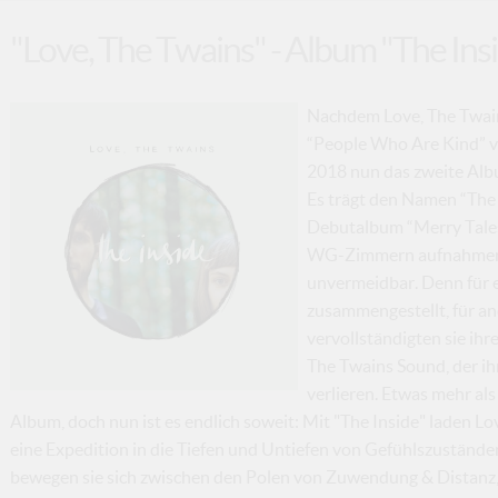
"Love, The Twains" - Album "The Ins
Nachdem Love, The Twain
“People Who Are Kind” v
2018 nun das zweite Alb
Es trägt den Namen “The I
Debutalbum “Merry Tales
WG-Zimmern aufnahmen. F
unvermeidbar. Denn für 
zusammengestellt, für an
vervollständigten sie ihr
The Twains Sound, der ih
verlieren. Etwas mehr als
Album, doch nun ist es endlich soweit: Mit "The Inside" laden Lo
eine Expedition in die Tiefen und Untiefen von Gefühlszuständen
bewegen sie sich zwischen den Polen von Zuwendung & Distanz,