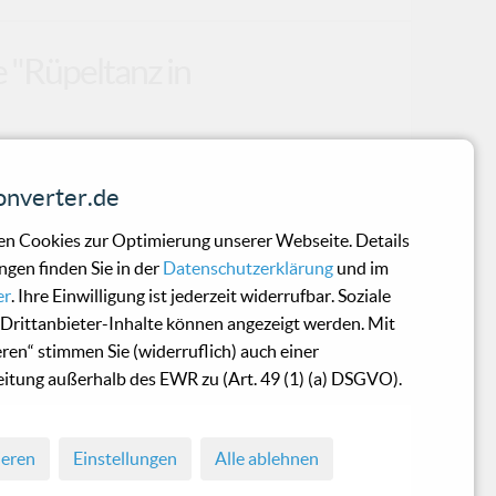
 "Rüpeltanz in
Promo-CDs mit dem Lied “Rüpeltanz in
nverter.de
nd 9 weiteren Liedern als Snippet-
andersleben von dem in November
n Cookies zur Optimierung unserer Webseite. Details
die Nachfrage nach “Rüpeltanz in
ngen finden Sie in der
Datenschutzerklärung
und im
esteht, hat sich Evo-lution entschlossen,
er
. Ihre Einwilligung ist jederzeit widerrufbar. Soziale
bieten. Auf Bandcamp findet man zudem
Drittanbieter-Inhalte können angezeigt werden. Mit
 des kommenden Albums “Human Forms” als
eren“ stimmen Sie (widerruflich) auch einer
dem noch...
itung außerhalb des EWR zu (Art. 49 (1) (a) DSGVO).
ieren
Einstellungen
Alle ablehnen