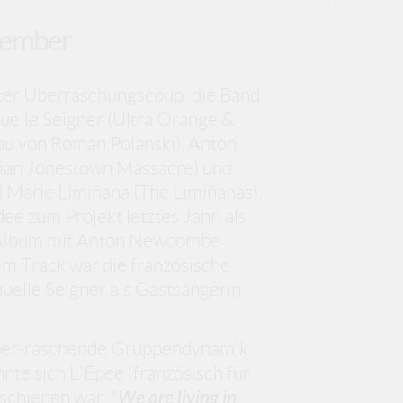
ptember
hter Überraschungscoup: die Band
elle Seigner (Ultra Orange &
u von Roman Polanski), Anton
an Jonestown Massacre) und
d Marie Limiñana (The Limiñanas).
dee zum Projekt letztes Jahr, als
 Album mit Anton Newcombe
m Track war die französische
elle Seigner als Gastsängerin
über-raschende Gruppendynamik
nnte sich L'Epee (französisch für
schienen war. "
We are living in