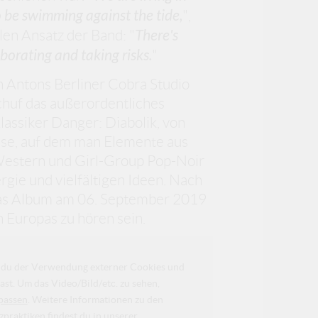
 to be swimming against the tide,
",
len Ansatz der Band: "
There's
borating and taking risks.
"
n Antons Berliner Cobra Studio
huf das außerordentliches
assiker Danger: Diabolik, von
asse, auf dem man Elemente aus
 Western und Girl-Group Pop-Noir
rgie und vielfältigen Ideen. Nach
das Album am 06. September 2019
 Europas zu hören sein.
da du der Verwendung externer Cookies und
ast. Um das Video/Bild/etc. zu sehen,
passen
. Weitere Informationen zu den
raktiken findest du in unserer