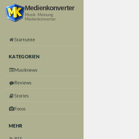
Medienkonverter
Musik. Meinung.
Medienkonverter.
Startseite
KATEGORIEN
Musiknews
Reviews
Stories
Fotos
MEHR
RSS