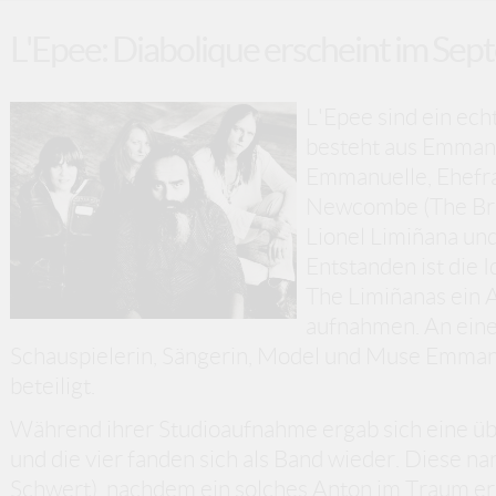
L'Epee: Diabolique erscheint im Se
L'Epee sind ein ec
besteht aus Emmanu
Emmanuelle, Ehefra
Newcombe (The Bri
Lionel Limiñana un
Entstanden ist die I
The Limiñanas ein
aufnahmen. An eine
Schauspielerin, Sängerin, Model und Muse Emmanu
beteiligt.
Während ihrer Studioaufnahme ergab sich eine 
und die vier fanden sich als Band wieder. Diese na
Schwert), nachdem ein solches Anton im Traum er