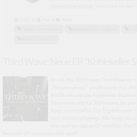
Datenschutzerklärung
. Vielen Dank für dein 
13.07.19
Elec
in
News
Anton Newcombe
Emmanuelle Seigner
L'e
Marie Limiñana
Third Wave: Neue EP "Kohlekeller S
Am 24. Mai 2019 haben Third Wave ihr h
„Metamorphosis“ veröffentlicht. Für „Me
Soul Studio und das Kohlekeller Studio e
Schornstein und Kai Stahlenberg das passen
Songs zu erschaffen. Das Ergebnis kann si
noch einmal nachgelegt. Alle Songs, die zu
jetzt auch als digitale EP erhältlich. Das 
Sessions“-EP wurde ebenfalls veröff...