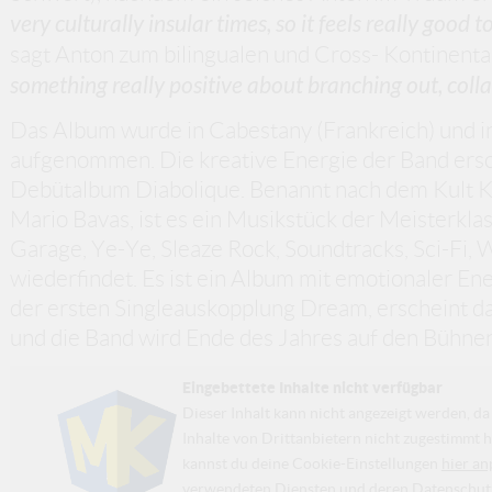
very culturally insular times, so it feels really good
sagt Anton zum bilingualen und Cross- Kontinenta
something really positive about branching out, colla
Das Album wurde in Cabestany (Frankreich) und i
aufgenommen. Die kreative Energie der Band ersc
Debütalbum Diabolique. Benannt nach dem Kult Kl
Mario Bavas, ist es ein Musikstück der Meisterkl
Garage, Ye-Ye, Sleaze Rock, Soundtracks, Sci-Fi,
wiederfindet. Es ist ein Album mit emotionaler Ene
der ersten Singleauskopplung Dream, erscheint 
und die Band wird Ende des Jahres auf den Bühnen
Eingebettete Inhalte nicht verfügbar
Dieser Inhalt kann nicht angezeigt werden, 
Inhalte von Drittanbietern nicht zugestimmt h
kannst du deine Cookie-Einstellungen
hier an
verwendeten Diensten und deren Datenschutzp