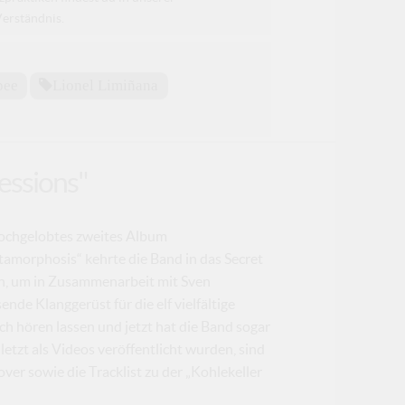
Verständnis.
pee
Lionel Limiñana
essions"
ochgelobtes zweites Album
tamorphosis“ kehrte die Band in das Secret
in, um in Zusammenarbeit mit Sven
de Klanggerüst für die elf vielfältige
ch hören lassen und jetzt hat die Band sogar
letzt als Videos veröffentlicht wurden, sind
Cover sowie die Tracklist zu der „Kohlekeller