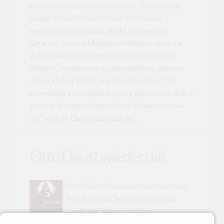
kultähnlichen Status erarbeitet. Die neueste
Single "More! More! More!" ist ebenso
hymnisch wie roh und direkt. Sänger und
Gitarrist Johnny Madden reflektiert über die
Zeit, die er damit verbrachte, durch "dünne
Wände" Hauspartys zu mitzuerleben, die von
schrecklicher Musik angeheizt wurden."It's
essentially a commentary on a generation that's
stuck in its ways &amp; doesn't want to grow
up," sagt er. Die treibenden, ba...
Otto Dix ist wieder da!
Otto Dix ist Russlands exotischster
Musikexport. Seit gut 20 Jahren
spielt der Sänger mit den
Geschlechterrollen (ein Umstand, der in