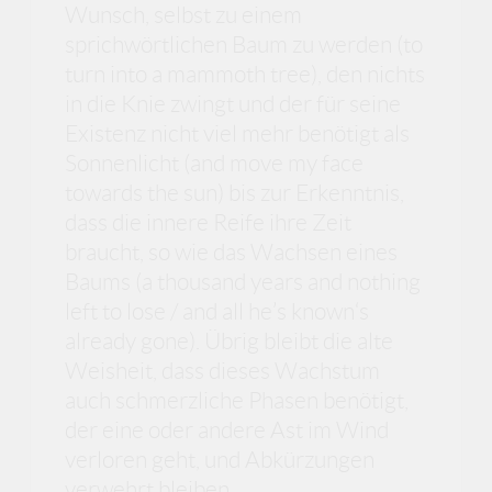
Wunsch, selbst zu einem
sprichwörtlichen Baum zu werden (to
turn into a mammoth tree), den nichts
in die Knie zwingt und der für seine
Existenz nicht viel mehr benötigt als
Sonnenlicht (and move my face
towards the sun) bis zur Erkenntnis,
dass die innere Reife ihre Zeit
braucht, so wie das Wachsen eines
Baums (a thousand years and nothing
left to lose / and all he’s known‘s
already gone). Übrig bleibt die alte
Weisheit, dass dieses Wachstum
auch schmerzliche Phasen benötigt,
der eine oder andere Ast im Wind
verloren geht, und Abkürzungen
verwehrt bleiben.