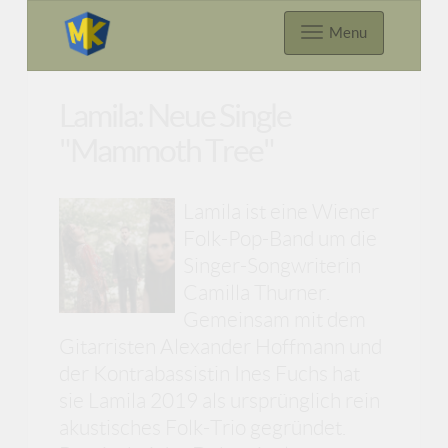
Menu
Lamila: Neue Single
"Mammoth Tree"
Lamila ist eine Wiener
Folk-Pop-Band um die
Singer-Songwriterin
Camilla Thurner.
Gemeinsam mit dem
Gitarristen Alexander Hoffmann und
der Kontrabassistin Ines Fuchs hat
sie Lamila 2019 als ursprünglich rein
akustisches Folk-Trio gegründet.