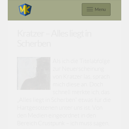
Menu
Kratzer – Alles liegt in
Scherben
Als ich die Titelabfolge
zur Neuerscheinung
von Kratzer las, sprach
mich diese an. Doch
schnell merkte ich, das
„Alles liegt in Scherben“ etwas für die
Hartgesottenen unter uns ist. Von
den Medien eingeordnet in den
Bereich Crustpunk – ich muss sagen,