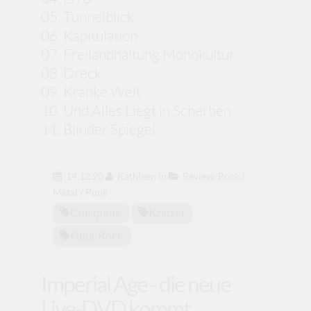
05. Tunnelblick
06. Kapitulation
07. Freilandhaltung Monokultur
08. Dreck
09. Kranke Welt
10. Und Alles Liegt in Scherben
11. Blinder Spiegel
14.12.20
Kathleen
in
Review
,
Rock /
Metal / Punk
Crustpunk
Kratzer
Punk Rock
Imperial Age - die neue
Live-DVD kommt