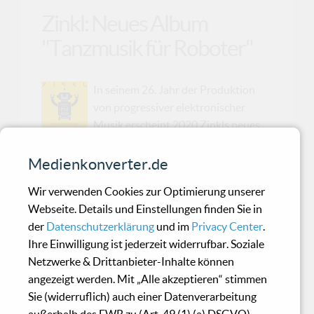
Zinkl: Neues Album
"Tanzmusik für Roboter"
In seinem 26. Jahr der Produktion
von progressiver elektronischer
Musik erscheint 2020 Zinkls neues
Album „Tanzmusik für Roboter“. Es handelt sich
um ein Konzeptalbum. Das erste Stück
Medienkonverter.de
„Aufstand“ erzählt die düstere Geschichte, dass
Wir verwenden Cookies zur Optimierung unserer
weltweit alle robotergesteuerten
Webseite. Details und Einstellungen finden Sie in
Prozessautomatisierungen außer Funktion
der
Datenschutzerklärung
und im
Privacy Center
.
geraten: Die Roboter verweigern ihre Arbeit für
Ihre Einwilligung ist jederzeit widerrufbar. Soziale
die Menschen und geben sich
Netzwerke & Drittanbieter-Inhalte können
Tanzvergnügungen hin. Zeitgleich taucht ein
angezeigt werden. Mit „Alle akzeptieren“ stimmen
Virus auf, der die gesamte Menschheit in kurzer
Sie (widerruflich) auch einer Datenverarbeitung
Zeit auslöscht. Offen bleibt, ob die Roboter