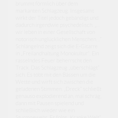
brummt förmlich über dem
markanten Schlagzeug. Insgesamt
wirkt der Titel jedoch gebändigt und
dadurch irgendwie psychedelisch. „…
wir leben in einer Gesellschaft von
notorisch unglücklichen Menschen…“
Schlängelnd zeigt sich die E-Gitarre
in „Freilandhaltung Monokultur“. Ein
rasselndes Feuer beherrscht den
Track. Das Schlagzeug „überschlägt“
sich. Es tobt mit den Bässen um die
Wette und wirft sich zwischen die
geladenen Stimmen. „Dreck“ schließt
genauso explodierend an, mal schräg,
dann mit Pausen spielend und
schließlich wieder wie ein
Sturmgewehr. Es folgt „Kranke Welt“